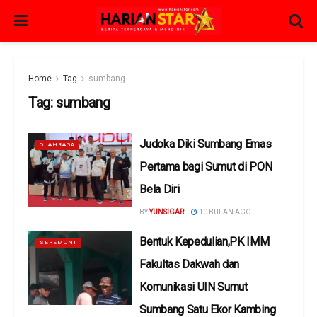
Home
Tag
sumbang
Tag:
sumbang
Judoka Diki Sumbang Emas
OLAHRAGA
Pertama bagi Sumut di PON
Bela Diri
BY
YUNSIGAR
10 BULAN AGO
Bentuk Kepedulian,PK IMM
SEREMONI
Fakultas Dakwah dan
Komunikasi UIN Sumut
Sumbang Satu Ekor Kambing