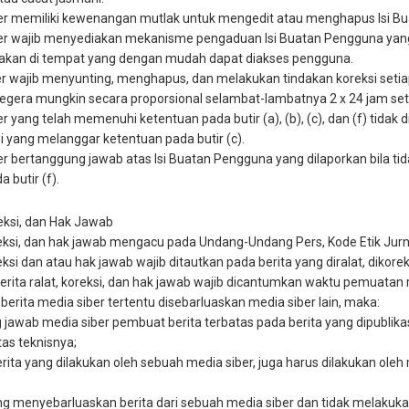
ber memiliki kewenangan mutlak untuk mengedit atau menghapus Isi Bu
ber wajib menyediakan mekanisme pengaduan Isi Buatan Pengguna yang 
iakan di tempat yang dengan mudah dapat diakses pengguna.
ber wajib menyunting, menghapus, dan melakukan tindakan koreksi seti
sesegera mungkin secara proporsional selambat-lambatnya 2 x 24 jam se
er yang telah memenuhi ketentuan pada butir (a), (b), (c), dan (f) tida
i yang melanggar ketentuan pada butir (c).
ber bertanggung jawab atas Isi Buatan Pengguna yang dilaporkan bila 
 butir (f).
reksi, dan Hak Jawab
oreksi, dan hak jawab mengacu pada Undang-Undang Pers, Kode Etik Jur
reksi dan atau hak jawab wajib ditautkan pada berita yang diralat, dikore
 berita ralat, koreksi, dan hak jawab wajib dicantumkan waktu pemuatan r
u berita media siber tertentu disebarluaskan media siber lain, maka:
jawab media siber pembuat berita terbatas pada berita yang dipublikas
as teknisnya;
erita yang dilakukan oleh sebuah media siber, juga harus dilakukan oleh
g menyebarluaskan berita dari sebuah media siber dan tidak melakukan 