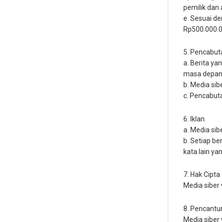
pemilik dan 
e. Sesuai d
Rp500.000.00
5. Pencabut
a. Berita ya
masa depan 
b. Media sib
c. Pencabut
6. Iklan
a. Media si
b. Setiap be
kata lain ya
7. Hak Cipta
Media siber
8. Pencant
Media siber