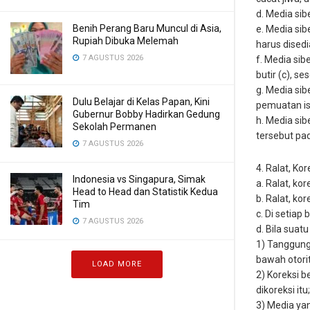
d. Media si
Benih Perang Baru Muncul di Asia,
e. Media si
Rupiah Dibuka Melemah
harus dised
7 AGUSTUS 2026
f. Media si
butir (c), 
g. Media sib
Dulu Belajar di Kelas Papan, Kini
pemuatan is
Gubernur Bobby Hadirkan Gedung
h. Media si
Sekolah Permanen
tersebut pada
7 AGUSTUS 2026
4. Ralat, Ko
Indonesia vs Singapura, Simak
a. Ralat, k
Head to Head dan Statistik Kedua
b. Ralat, ko
Tim
c. Di setiap
7 AGUSTUS 2026
d. Bila suat
1) Tanggung 
bawah otorit
LOAD MORE
2) Koreksi b
dikoreksi itu;
3) Media yan