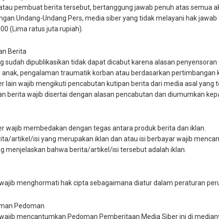
atau pembuat berita tersebut, bertanggung jawab penuh atas semua akib
engan Undang-Undang Pers, media siber yang tidak melayani hak jawab 
0 (Lima ratus juta rupiah).
an Berita
ng sudah dipublikasikan tidak dapat dicabut karena alasan penyensoran d
anak, pengalaman traumatik korban atau berdasarkan pertimbangan k
er lain wajib mengikuti pencabutan kutipan berita dari media asal yang t
an berita wajib disertai dengan alasan pencabutan dan diumumkan kepa
ber wajib membedakan dengan tegas antara produk berita dan iklan.
rita/artikel/isi yang merupakan iklan dan atau isi berbayar wajib mencantu
ng menjelaskan bahwa berita/artikel/isi tersebut adalah iklan.
 wajib menghormati hak cipta sebagaimana diatur dalam peraturan pe
uman Pedoman
 wajib mencantumkan Pedoman Pemberitaan Media Siber ini di medianya