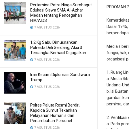
Pertamina Patra Niaga Sumbagut
PEDOMAN P
Edukasi Siswa SMA Al-Azhar
Medan tentang Pencegahan
Kemerdekaan
HIV/AIDS
Dasar 1945,
7 AGUSTUS 2026
berpendapat
1,2 Kg Sabu Dimusnahkan
Media siber
Polresta Deli Serdang, Aksi 3
fungsi, hak
Tersangka Berhasil Digagalkan
organisasi 
7 AGUSTUS 2026
1. Ruang Li
Iran Kecam Diplomasi Sandiwara
a. Media Si
Trump
Undang-Unda
7 AGUSTUS 2026
b. Isi Buata
gambar, kom
pemirsa, dan
Polres Paluta Resmi Berdiri,
Kapolda Sumut Tekankan
Pelayanan Humanis dan
2. Verifikas
Penambahan Personel
a. Pada prins
7 AGUSTUS 2026