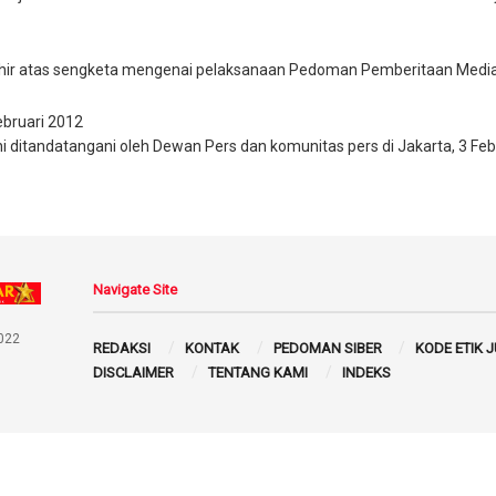
khir atas sengketa mengenai pelaksanaan Pedoman Pemberitaan Media S
ebruari 2012
 ditandatangani oleh Dewan Pers dan komunitas pers di Jakarta, 3 Feb
Navigate Site
022
REDAKSI
KONTAK
PEDOMAN SIBER
KODE ETIK 
DISCLAIMER
TENTANG KAMI
INDEKS