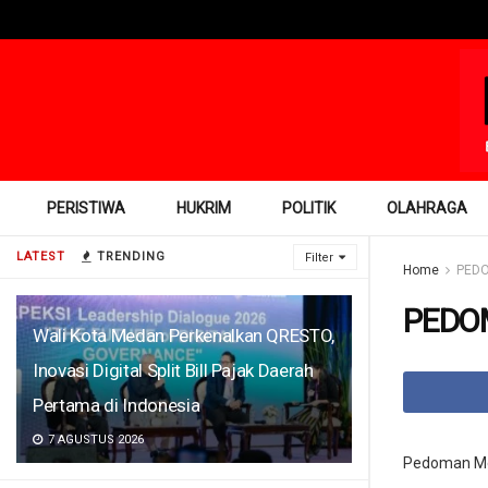
PERISTIWA
HUKRIM
POLITIK
OLAHRAGA
LATEST
TRENDING
Filter
Home
PEDO
PEDO
Wali Kota Medan Perkenalkan QRESTO,
Inovasi Digital Split Bill Pajak Daerah
Pertama di Indonesia
7 AGUSTUS 2026
Pedoman Me