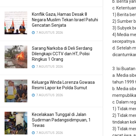
b. Berita y
c. Ketentuan
Konflik Gaza, Hamas Desak 8
1) Berita b
Negara Muslim Tekan Israel Patuhi
2) Sumber b
Gencatan Senjata
3) Subyek be
7 AGUSTUS 2026
4) Media me
secepatnya.
d. Setelah m
Sarang Narkoba di Deli Serdang
Dilengkapi CCTV dan HT, Polisi
dicantumkan
Ringkus 1 Orang
7 AGUSTUS 2026
3. Isi Buat
a. Media si
tahun 1999 t
Keluarga Winda Lorenza Gowasa
Resmi Lapor ke Polda Sumut
b. Media si
mempublikas
7 AGUSTUS 2026
c. Dalam re
1) Tidak mem
Kecelakaan Tunggal di Jalan
2) Tidak me
Sudirman Padangsidimpuan, 1
tindakan ke
Tewas
3) Tidak mem
7 AGUSTUS 2026
cacat jiwa, 