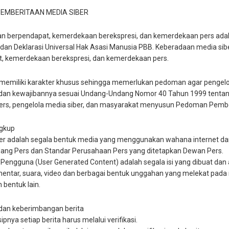
EMBERITAAN MEDIA SIBER
 berpendapat, kemerdekaan berekspresi, dan kemerdekaan pers adala
 dan Deklarasi Universal Hak Asasi Manusia PBB. Keberadaan media sib
, kemerdekaan berekspresi, dan kemerdekaan pers.
 memiliki karakter khusus sehingga memerlukan pedoman agar pengelo
, dan kewajibannya sesuai Undang-Undang Nomor 40 Tahun 1999 tentang 
pers, pengelola media siber, dan masyarakat menyusun Pedoman Pember
ngkup
ber adalah segala bentuk media yang menggunakan wahana internet dan
ng Pers dan Standar Perusahaan Pers yang ditetapkan Dewan Pers.
n Pengguna (User Generated Content) adalah segala isi yang dibuat dan at
entar, suara, video dan berbagai bentuk unggahan yang melekat pada 
 bentuk lain.
i dan keberimbangan berita
ipnya setiap berita harus melalui verifikasi.