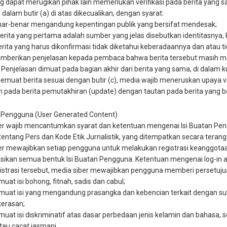
ang dapat merugikan pihak lain memerlukan verifikasi pada berita yan
 dalam butir (a) di atas dikecualikan, dengan syarat:
enar-benar mengandung kepentingan publik yang bersifat mendesak;
erita yang pertama adalah sumber yang jelas disebutkan identitasnya,
rita yang harus dikonfirmasi tidak diketahui keberadaannya dan atau t
mberikan penjelasan kepada pembaca bahwa berita tersebut masih mem
 Penjelasan dimuat pada bagian akhir dari berita yang sama, di dalam
emuat berita sesuai dengan butir (c), media wajib meneruskan upaya verif
 pada berita pemutakhiran (update) dengan tautan pada berita yang bel
an Pengguna (User Generated Content)
ber wajib mencantumkan syarat dan ketentuan mengenai Isi Buatan Pe
entang Pers dan Kode Etik Jurnalistik, yang ditempatkan secara terang 
ber mewajibkan setiap pengguna untuk melakukan registrasi keanggotaa
ikan semua bentuk Isi Buatan Pengguna. Ketentuan mengenai log-in akan
gistrasi tersebut, media siber mewajibkan pengguna memberi persetujua
uat isi bohong, fitnah, sadis dan cabul;
muat isi yang mengandung prasangka dan kebencian terkait dengan su
kerasan;
uat isi diskriminatif atas dasar perbedaan jenis kelamin dan bahasa, 
atau cacat jasmani.