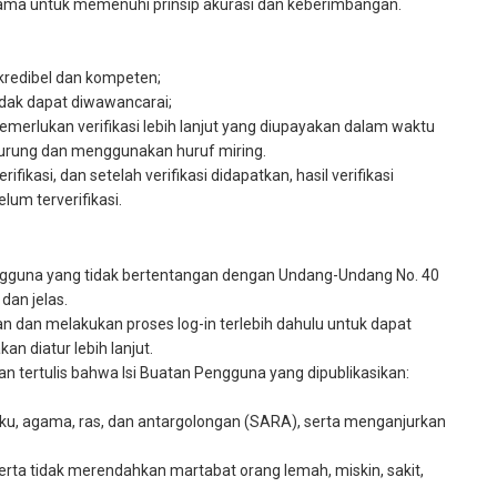
g sama untuk memenuhi prinsip akurasi dan keberimbangan.
 kredibel dan kompeten;
idak dapat diwawancarai;
erlukan verifikasi lebih lanjut yang diupayakan dalam waktu
 kurung dan menggunakan huruf miring.
ikasi, dan setelah verifikasi didapatkan, hasil verifikasi
um terverifikasi.
ngguna yang tidak bertentangan dengan Undang-Undang No. 40
dan jelas.
n dan melakukan proses log-in terlebih dahulu untuk dapat
 diatur lebih lanjut.
n tertulis bahwa Isi Buatan Pengguna yang dipublikasikan:
ku, agama, ras, dan antargolongan (SARA), serta menganjurkan
serta tidak merendahkan martabat orang lemah, miskin, sakit,