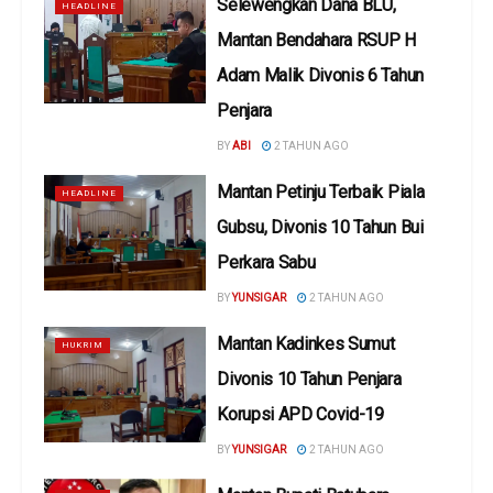
Selewengkan Dana BLU,
HEADLINE
Mantan Bendahara RSUP H
Adam Malik Divonis 6 Tahun
Penjara
BY
ABI
2 TAHUN AGO
Mantan Petinju Terbaik Piala
HEADLINE
Gubsu, Divonis 10 Tahun Bui
Perkara Sabu
BY
YUNSIGAR
2 TAHUN AGO
Mantan Kadinkes Sumut
HUKRIM
Divonis 10 Tahun Penjara
Korupsi APD Covid-19
BY
YUNSIGAR
2 TAHUN AGO