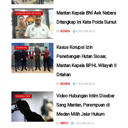
Mantan Kepala BNI Aek Nabara
HUKUM&KRIMINAL
Ditangkap Ini Kata Polda Sumut
BY
ADMIN
4 BULAN AGO
Kasus Korupsi Izin
HUKRIM
Penebangan Hutan Siosar,
Mantan Kepala BPHL Wilayah II
Ditahan
BY
ADMIN
7 BULAN AGO
Video Hubungan Intim Disebar
HEADLINE
Sang Mantan, Perempuan di
Medan Milih Jalur Hukum
BY
RATIH
7 BULAN AGO