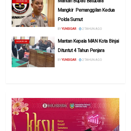
Mantan Bupati Batubara
HUKRIM
Mangkir Pemanggilan Kedua
Polda Sumut
BY
YUNSIGAR
2 TAHUN AGO
Mantan Kepala MAN Kota Binjai
HUKRIM
Dituntut 4 Tahun Penjara
BY
YUNSIGAR
2 TAHUN AGO