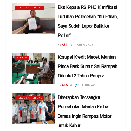
Eks Kepala RS PHC Klarifikasi
HUKUM&KRIMINAL
Tuduhan Pelecehan: “Itu Fitnah,
Saya Sudah Lapor Balik ke
Polisi”
BY
ABI
10 BULAN AGO
Korupsi Kredit Macet, Mantan
HUKRIM
Pinca Bank Sumut Sei Rampah
Dituntut 2 Tahun Penjara
BY
ADMIN
1 TAHUN AGO
Ditetapkan Tersangka
HUKUM&KRIMINAL
Pencabulan Mantan Ketua
Ormas Ingin Rampas Motor
untuk Kabur