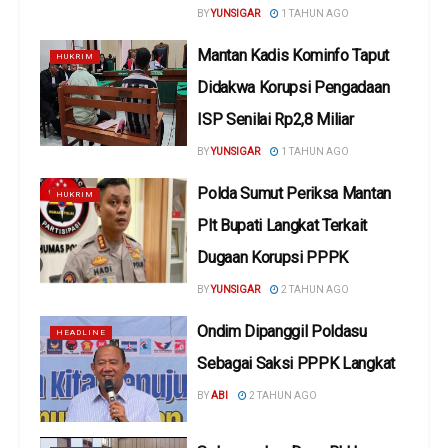
BY
YUNSIGAR
1 TAHUN AGO
Mantan Kadis Kominfo Taput
HUKRIM
Didakwa Korupsi Pengadaan
ISP Senilai Rp2,8 Miliar
BY
YUNSIGAR
1 TAHUN AGO
Polda Sumut Periksa Mantan
HUKRIM
Plt Bupati Langkat Terkait
Dugaan Korupsi PPPK
BY
YUNSIGAR
2 TAHUN AGO
Ondim Dipanggil Poldasu
HEADLINE
Sebagai Saksi PPPK Langkat
BY
ABI
2 TAHUN AGO