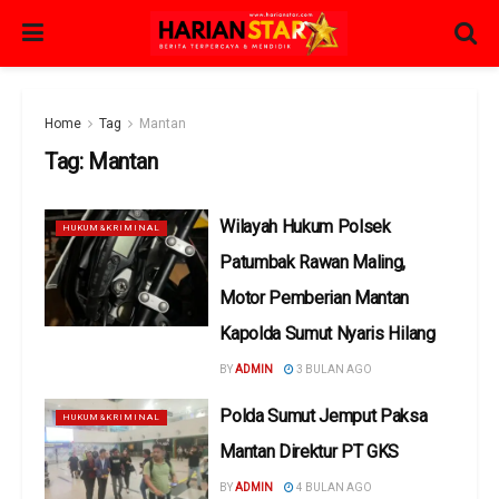
Home
Tag
Mantan
Tag:
Mantan
Wilayah Hukum Polsek
HUKUM&KRIMINAL
Patumbak Rawan Maling,
Motor Pemberian Mantan
Kapolda Sumut Nyaris Hilang
BY
ADMIN
3 BULAN AGO
Polda Sumut Jemput Paksa
HUKUM&KRIMINAL
Mantan Direktur PT GKS
BY
ADMIN
4 BULAN AGO