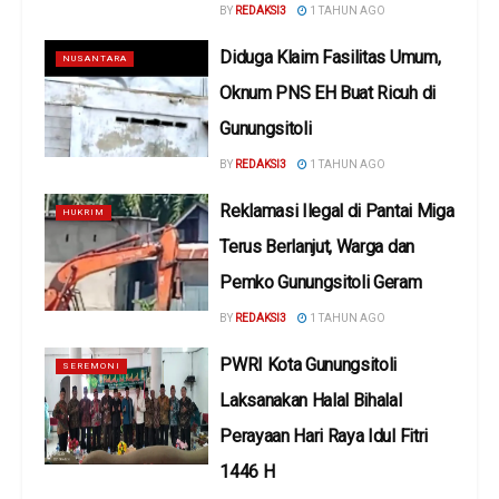
BY
REDAKSI3
1 TAHUN AGO
Diduga Klaim Fasilitas Umum,
NUSANTARA
Oknum PNS EH Buat Ricuh di
Gunungsitoli
BY
REDAKSI3
1 TAHUN AGO
Reklamasi Ilegal di Pantai Miga
HUKRIM
Terus Berlanjut, Warga dan
Pemko Gunungsitoli Geram
BY
REDAKSI3
1 TAHUN AGO
PWRI Kota Gunungsitoli
SEREMONI
Laksanakan Halal Bihalal
Perayaan Hari Raya Idul Fitri
1446 H