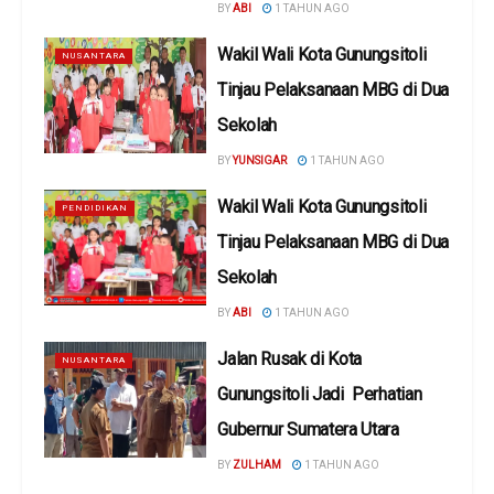
BY
ABI
1 TAHUN AGO
Wakil Wali Kota Gunungsitoli
NUSANTARA
Tinjau Pelaksanaan MBG di Dua
Sekolah
BY
YUNSIGAR
1 TAHUN AGO
Wakil Wali Kota Gunungsitoli
PENDIDIKAN
Tinjau Pelaksanaan MBG di Dua
Sekolah
BY
ABI
1 TAHUN AGO
Jalan Rusak di Kota
NUSANTARA
Gunungsitoli Jadi Perhatian
Gubernur Sumatera Utara
BY
ZULHAM
1 TAHUN AGO