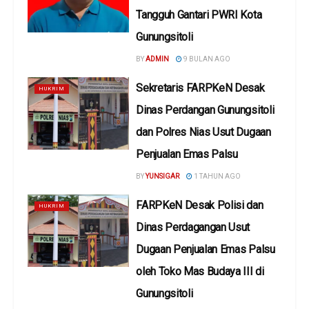
Tangguh Gantari PWRI Kota
Gunungsitoli
BY
ADMIN
9 BULAN AGO
Sekretaris FARPKeN Desak
HUKRIM
Dinas Perdangan Gunungsitoli
dan Polres Nias Usut Dugaan
Penjualan Emas Palsu
BY
YUNSIGAR
1 TAHUN AGO
FARPKeN Desak Polisi dan
HUKRIM
Dinas Perdagangan Usut
Dugaan Penjualan Emas Palsu
oleh Toko Mas Budaya III di
Gunungsitoli