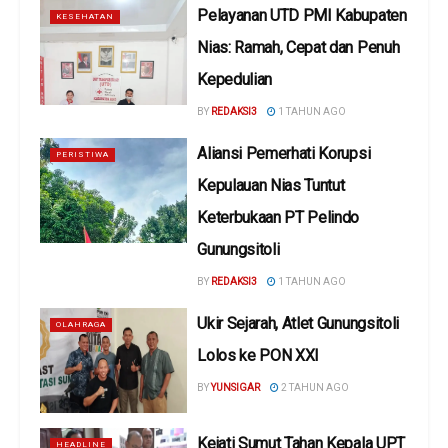
Pelayanan UTD PMI Kabupaten
KESEHATAN
Nias: Ramah, Cepat dan Penuh
Kepedulian
BY
REDAKSI3
1 TAHUN AGO
Aliansi Pemerhati Korupsi
PERISTIWA
Kepulauan Nias Tuntut
Keterbukaan PT Pelindo
Gunungsitoli
BY
REDAKSI3
1 TAHUN AGO
Ukir Sejarah, Atlet Gunungsitoli
OLAHRAGA
Lolos ke PON XXI
BY
YUNSIGAR
2 TAHUN AGO
Kejati Sumut Tahan Kepala UPT
HEADLINE