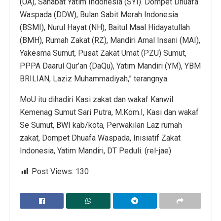
(UA), Sahabat Yatim Indonesia (SYI). Dompet Dhuafa
Waspada (DDW), Bulan Sabit Merah Indonesia
(BSMI), Nurul Hayat (NH), Baitul Maal Hidayatullah
(BMH), Rumah Zakat (RZ), Mandiri Amal Insani (MAI),
Yakesma Sumut, Pusat Zakat Umat (PZU) Sumut,
PPPA Daarul Qur’an (DaQu), Yatim Mandiri (YM), YBM
BRILIAN, Laziz Muhammadiyah,” terangnya.
MoU itu dihadiri Kasi zakat dan wakaf Kanwil
Kemenag Sumut Sari Putra, M.Kom.I, Kasi dan wakaf
Se Sumut, BWI kab/kota, Perwakilan Laz rumah
zakat, Dompet Dhuafa Waspada, Inisiatif Zakat
Indonesia, Yatim Mandiri, DT Peduli. (rel-jae)
Post Views:
130