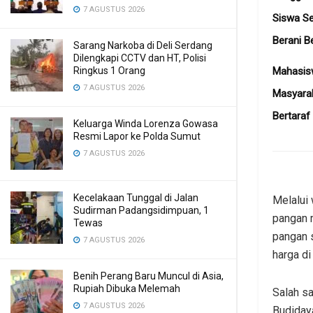
7 AGUSTUS 2026
Siswa Se
Berani B
Sarang Narkoba di Deli Serdang
Dilengkapi CCTV dan HT, Polisi
Mahasisw
Ringkus 1 Orang
7 AGUSTUS 2026
Masyarak
Bertaraf
Keluarga Winda Lorenza Gowasa
Resmi Lapor ke Polda Sumut
7 AGUSTUS 2026
Kecelakaan Tunggal di Jalan
Melalui
Sudirman Padangsidimpuan, 1
pangan 
Tewas
pangan 
7 AGUSTUS 2026
harga di
Benih Perang Baru Muncul di Asia,
Rupiah Dibuka Melemah
Salah s
7 AGUSTUS 2026
Budidaya