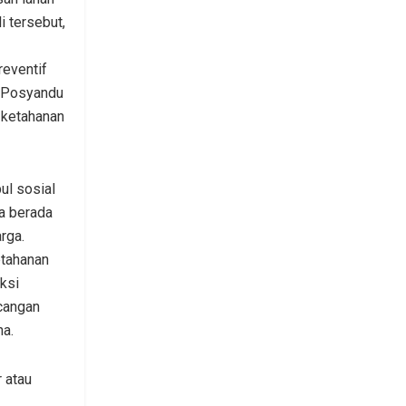
i tersebut,
reventif
 Posyandu
 ketahanan
ul sosial
a berada
rga.
etahanan
ksi
cangan
na.
 atau