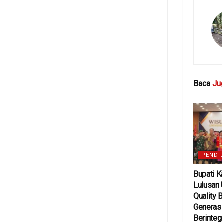
Baca
Ju
PENDI
Bupati K
Lulusan 
Quality 
Generasi
Berinteg