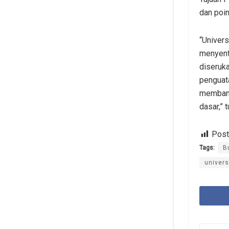
dan poi
“Univer
menyent
diseruk
penguata
membangu
dasar,” t
Post
Tags:
B
univers