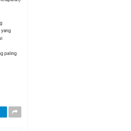
ng
 yang
ui
g paling