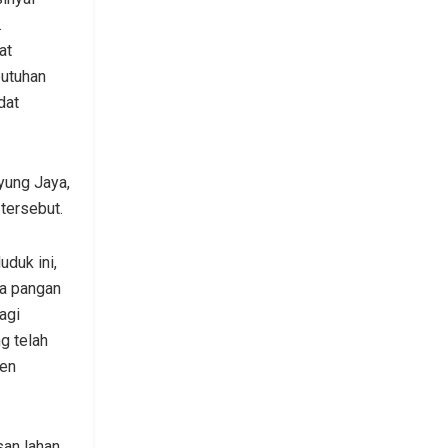
.
at
butuhan
dat
yung Jaya,
tersebut.
duk ini,
a pangan
agi
g telah
sen
an lahan