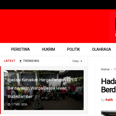
PERISTIWA
HUKRIM
POLITIK
OLAHRAGA
LATEST
TRENDING
Filter
Home
P
Hada
Hadapi Kenaikan Harga Pangan, UPER
Berd
Berdayakan Warga Depok lewat
Budikdamber
by
Ratih
17 MEI 2026