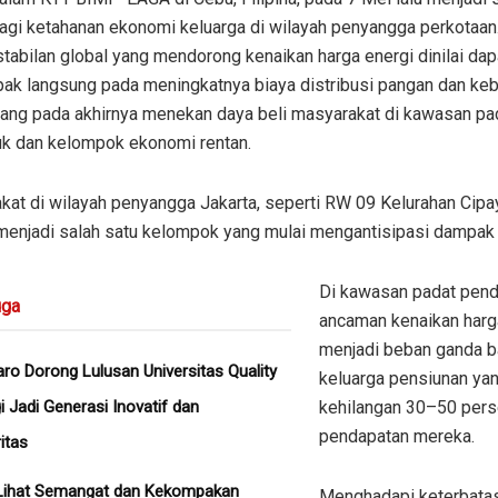
bagi ketahanan ekonomi keluarga di wilayah penyangga perkotaan
tabilan global yang mendorong kenaikan harga energi dinilai dap
ak langsung pada meningkatnya biaya distribusi pangan dan ke
yang pada akhirnya menekan daya beli masyarakat di kawasan pa
k dan kelompok ekonomi rentan.
kat di wilayah penyangga Jakarta, seperti RW 09 Kelurahan Cipa
menjadi salah satu kelompok yang mulai mengantisipasi dampak 
Di kawasan padat pendu
ga
ancaman kenaikan harg
menjadi beban ganda b
aro Dorong Lulusan Universitas Quality
keluarga pensiunan yan
i Jadi Generasi Inovatif dan
kehilangan 30–50 per
pendapatan mereka.
itas
Lihat Semangat dan Kekompakan
Menghadapi keterbatas