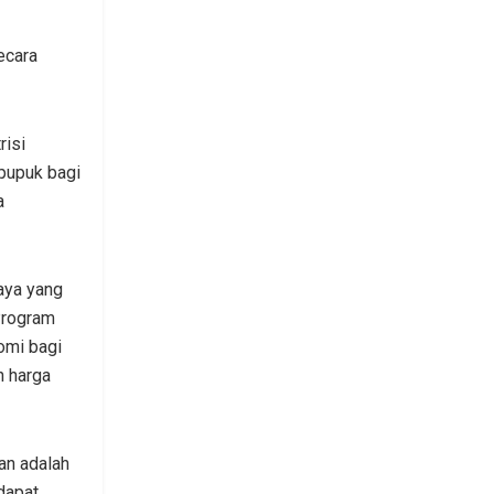
ecara
risi
 pupuk bagi
a
aya yang
Program
omi bagi
n harga
an adalah
dapat