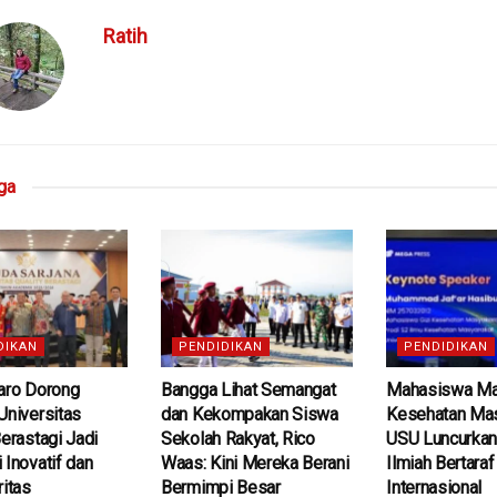
Ratih
ga
DIKAN
PENDIDIKAN
PENDIDIKAN
aro Dorong
Bangga Lihat Semangat
Mahasiswa Mag
Universitas
dan Kekompakan Siswa
Kesehatan Mas
Berastagi Jadi
Sekolah Rakyat, Rico
USU Luncurkan
 Inovatif dan
Waas: Kini Mereka Berani
Ilmiah Bertaraf
ritas
Bermimpi Besar
Internasional