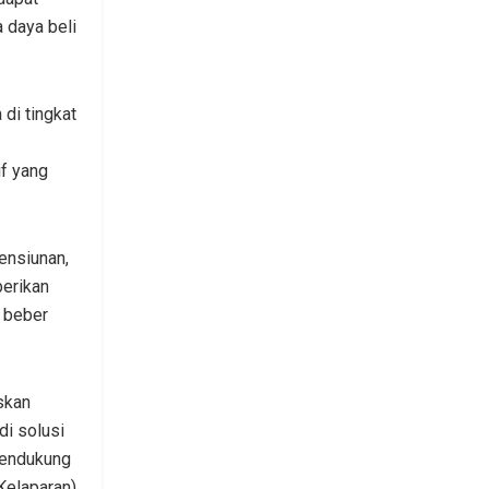
 daya beli
di tingkat
if yang
ensiunan,
berikan
” beber
skan
di solusi
 mendukung
Kelaparan)