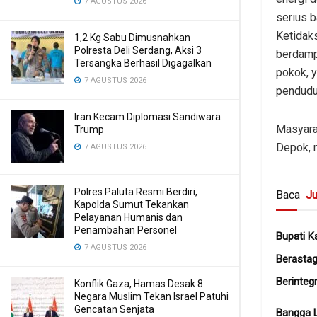
7 AGUSTUS 2026
serius 
Ketidaks
1,2 Kg Sabu Dimusnahkan
Polresta Deli Serdang, Aksi 3
berdamp
Tersangka Berhasil Digagalkan
pokok, 
7 AGUSTUS 2026
pendudu
Iran Kecam Diplomasi Sandiwara
Masyara
Trump
Depok, 
7 AGUSTUS 2026
Polres Paluta Resmi Berdiri,
Baca
Ju
Kapolda Sumut Tekankan
Pelayanan Humanis dan
Penambahan Personel
Bupati K
7 AGUSTUS 2026
Berastag
Berintegr
Konflik Gaza, Hamas Desak 8
Negara Muslim Tekan Israel Patuhi
Gencatan Senjata
Bangga 