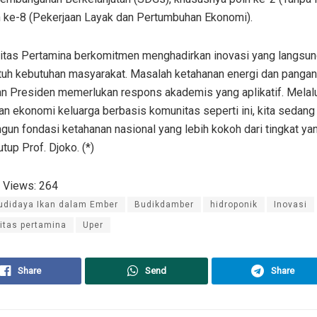
n ke-8 (Pekerjaan Layak dan Pertumbuhan Ekonomi).
sitas Pertamina berkomitmen menghadirkan inovasi yang langsu
uh kebutuhan masyarakat. Masalah ketahanan energi dan pangan
an Presiden memerlukan respons akademis yang aplikatif. Melal
n ekonomi keluarga berbasis komunitas seperti ini, kita sedang
n fondasi ketahanan nasional yang lebih kokoh dari tingkat yan
utup Prof. Djoko. (*)
 Views:
264
udidaya Ikan dalam Ember
Budikdamber
hidroponik
Inovasi
itas pertamina
Uper
Share
Send
Share