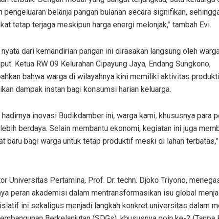
pengeluaran belanja pangan bulanan secara signifikan, sehingga
at tetap terjaga meskipun harga energi melonjak,” tambah Evi.
nyata dari kemandirian pangan ini dirasakan langsung oleh warga 
mput. Ketua RW 09 Kelurahan Cipayung Jaya, Endang Sungkono,
kan bahwa warga di wilayahnya kini memiliki aktivitas produkt
kan dampak instan bagi konsumsi harian keluarga.
hadirnya inovasi Budikdamber ini, warga kami, khususnya para p
lebih berdaya. Selain membantu ekonomi, kegiatan ini juga mem
 baru bagi warga untuk tetap produktif meski di lahan terbatas,
or Universitas Pertamina, Prof. Dr. techn. Djoko Triyono, menega
nya peran akademisi dalam mentransformasikan isu global menja
nisiatif ini sekaligus menjadi langkah konkret universitas dalam
Pembangunan Berkelanjutan (SDGs), khususnya poin ke-2 (Tanpa 