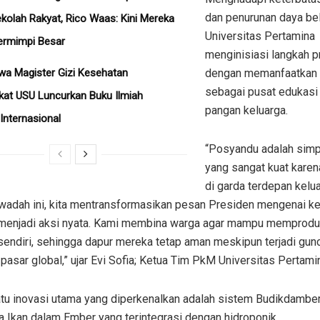
dan penurunan daya bel
kolah Rakyat, Rico Waas: Kini Mereka
Universitas Pertamina
ermimpi Besar
menginisiasi langkah p
a Magister Gizi Kesehatan
dengan memanfaatkan
sebagai pusat edukasi
at USU Luncurkan Buku Ilmiah
pangan keluarga.
 Internasional
“Posyandu adalah simp
yang sangat kuat karen
di garda terdepan kelua
 wadah ini, kita mentransformasikan pesan Presiden mengenai k
menjadi aksi nyata. Kami membina warga agar mampu memprodu
sendiri, sehingga dapur mereka tetap aman meskipun terjadi gun
 pasar global,” ujar Evi Sofia; Ketua Tim PkM Universitas Pertami
atu inovasi utama yang diperkenalkan adalah sistem Budikdamber
 Ikan dalam Ember yang terintegrasi dengan hidroponik.