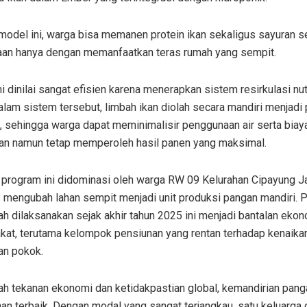
model ini, warga bisa memanen protein ikan sekaligus sayuran s
an hanya dengan memanfaatkan teras rumah yang sempit.
i dinilai sangat efisien karena menerapkan sistem resirkulasi nut
alam sistem tersebut, limbah ikan diolah secara mandiri menjadi
, sehingga warga dapat meminimalisir penggunaan air serta biay
an namun tetap memperoleh hasil panen yang maksimal.
 program ini didominasi oleh warga RW 09 Kelurahan Cipayung J
s mengubah lahan sempit menjadi unit produksi pangan mandiri. 
ah dilaksanakan sejak akhir tahun 2025 ini menjadi bantalan ekon
kat, terutama kelompok pensiunan yang rentan terhadap kenaika
an pokok.
ah tekanan ekonomi dan ketidakpastian global, kemandirian pang
an terbaik. Dengan modal yang sangat terjangkau, satu keluarga 