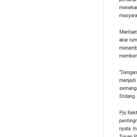
menekan 
masyarak
Manfaat 
akar ru
menambah
memberi
“Dengan 
menjadi 
semangat
Endang.
Pjs Rekt
penting
nyata. I
Tujuan 