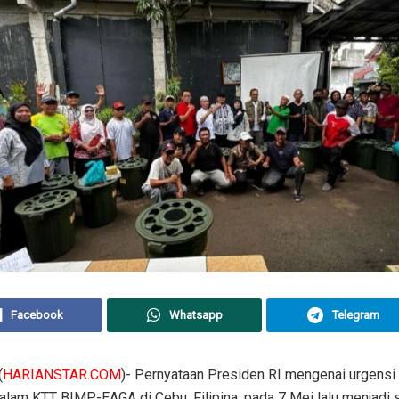
Facebook
Whatsapp
Telegram
(
HARIANSTAR.COM
)- Pernyataan Presiden RI mengenai urgensi
alam KTT BIMP-EAGA di Cebu, Filipina, pada 7 Mei lalu menjadi s