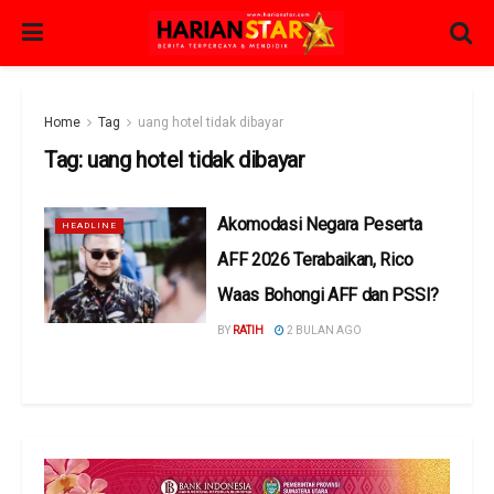
Home
Tag
uang hotel tidak dibayar
Tag:
uang hotel tidak dibayar
Akomodasi Negara Peserta
HEADLINE
AFF 2026 Terabaikan, Rico
Waas Bohongi AFF dan PSSI?
BY
RATIH
2 BULAN AGO