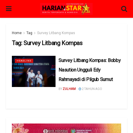
Home
Tag
Survey Litbang Kompas
Tag:
Survey Litbang Kompas
Survey Litbang Kompas: Bobby
HEADLINE
Nasution Ungguli Edy
Rahmayadi di Pilgub Sumut
BY
ZULHAM
2 TAHUN AGO