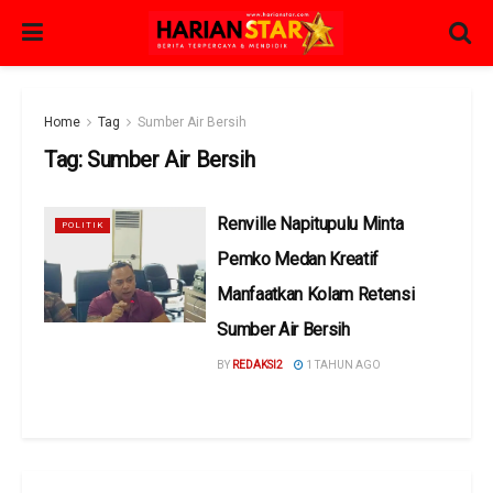
Home
Tag
Sumber Air Bersih
Tag:
Sumber Air Bersih
Renville Napitupulu Minta
POLITIK
Pemko Medan Kreatif
Manfaatkan Kolam Retensi
Sumber Air Bersih
BY
REDAKSI2
1 TAHUN AGO