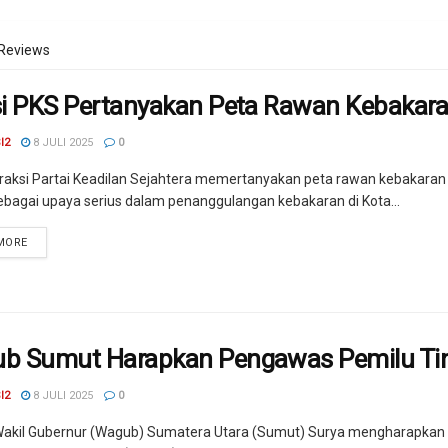
Reviews
si PKS Pertanyakan Peta Rawan Kebakar
I2
8 JULI 2025
0
raksi Partai Keadilan Sejahtera memertanyakan peta rawan kebakaran 
bagai upaya serius dalam penanggulangan kebakaran di Kota...
MORE
b Sumut Harapkan Pengawas Pemilu Ting
I2
8 JULI 2025
0
akil Gubernur (Wagub) Sumatera Utara (Sumut) Surya mengharapkan