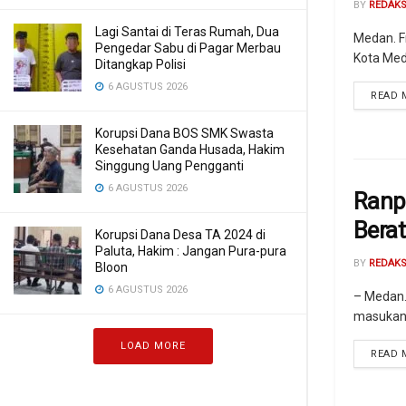
BY
REDAKS
Lagi Santai di Teras Rumah, Dua
Medan. F
Pengedar Sabu di Pagar Merbau
Kota Med
Ditangkap Polisi
6 AGUSTUS 2026
READ 
Korupsi Dana BOS SMK Swasta
Kesehatan Ganda Husada, Hakim
Singgung Uang Pengganti
6 AGUSTUS 2026
Ranp
Berat
Korupsi Dana Desa TA 2024 di
Paluta, Hakim : Jangan Pura-pura
BY
REDAKS
Bloon
6 AGUSTUS 2026
– Medan.
masukan 
LOAD MORE
READ 