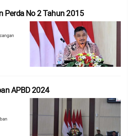
an Perda No 2 Tahun 2015
ncangan
aban APBD 2024
aban