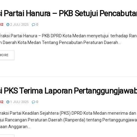
si Partai Hanura – PKB Setujui Pencabut
I2
2 JULI 2025
0
raksi Partai Hanura – PKB DPRD Kota Medan menyetujui terhadap Ra
n Daerah Kota Medan Tentang Pencabutan Peraturan Daerah...
MORE
si PKS Terima Laporan Pertanggungjaw
I2
1 JULI 2025
0
raksi Partai Keadilan Sejahtera (PKS) DPRD Kota Medan menerima dan
ui Rancangan Peraturan Daerah (Ranperda) tentang Pertanggungjaw
aan Anggaran...