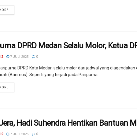
MORE
purna DPRD Medan Selalu Molor, Ketua 
I2
7 JULI 2025
0
aripurna DPRD Kota Medan selalu molor dari jadwal yang diagendakan 
ah (Banmus). Seperti yang terjadi pada Paripurna...
MORE
 Jera, Hadi Suhendra Hentikan Bantuan M
I2
7 JULI 2025
0