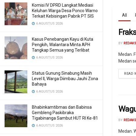
Komisi IV DPRD Langkat Mediasi
Keluhan Warga Desa Ponco Warno
All
Terkait Kebisingan Pabrik PT SIS
6 AGUSTUS 2026
Frak
Kasus Penebangan Kayu di Kuta
BY
REDAKS
Pengkih, Walantara Minta APH
Tangkap Semua yang Terlibat
Medan. F
6 AGUSTUS 2026
Medan se
Status Gunung Sinabung Masih
READ 
Level II, Warga Diimbau Jauhi Zona
Bahaya
6 AGUSTUS 2026
Wagu
Bhabinkamtibmas dan Babinsa
Gembleng Paskibraka
Tigabinanga Sambut HUT RI Ke-81
BY
REDAKS
6 AGUSTUS 2026
Medan. W