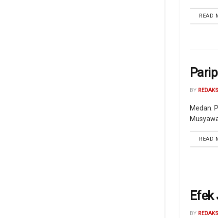
READ 
Pari
BY
REDAKS
Medan. P
Musyawar
READ 
Efek
BY
REDAKS