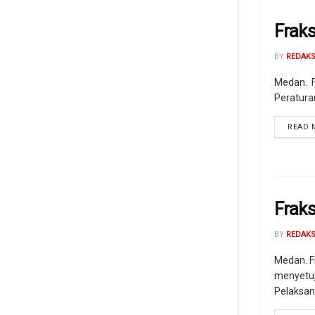
Frak
BY
REDAKS
Medan. F
Peratura
READ 
Frak
BY
REDAKS
Medan. F
menyetuj
Pelaksan