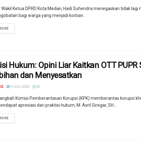
 Wakil Ketua DPRD Kota Medan, Hadi Suhendra menegaskan tidak lag
ngobatan bagi warga yang menjadi korban...
MORE
tisi Hukum: Opini Liar Kaitkan OTT PUP
ebihan dan Menyesatkan
I2
3 JULI 2025
0
angkah Komisi Pemberantasan Korupsi (KPK) memberantas korupsi kh
dapat apresiasi dari praktisi hukum, M. Asril Siregar, SH....
MORE