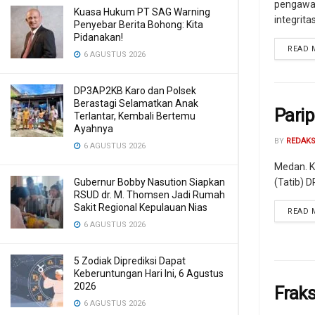
pengawas
Kuasa Hukum PT SAG Warning
integritas
Penyebar Berita Bohong: Kita
Pidanakan!
READ 
6 AGUSTUS 2026
DP3AP2KB Karo dan Polsek
Berastagi Selamatkan Anak
Pari
Terlantar, Kembali Bertemu
Ayahnya
BY
REDAKS
6 AGUSTUS 2026
Medan. K
Gubernur Bobby Nasution Siapkan
(Tatib) 
RSUD dr. M. Thomsen Jadi Rumah
Sakit Regional Kepulauan Nias
READ 
6 AGUSTUS 2026
5 Zodiak Diprediksi Dapat
Keberuntungan Hari Ini, 6 Agustus
2026
Frak
6 AGUSTUS 2026