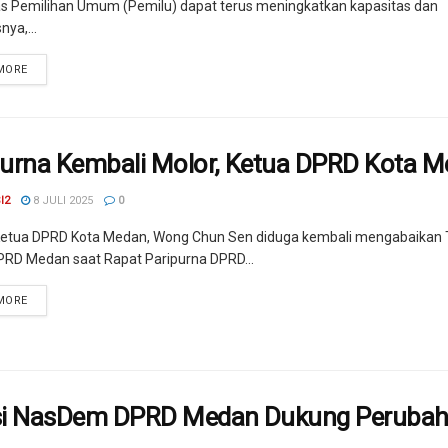
 Pemilihan Umum (Pemilu) dapat terus meningkatkan kapasitas dan
nya,...
MORE
purna Kembali Molor, Ketua DPRD Kota M
I2
8 JULI 2025
0
etua DPRD Kota Medan, Wong Chun Sen diduga kembali mengabaikan T
DPRD Medan saat Rapat Paripurna DPRD...
MORE
si NasDem DPRD Medan Dukung Perubah