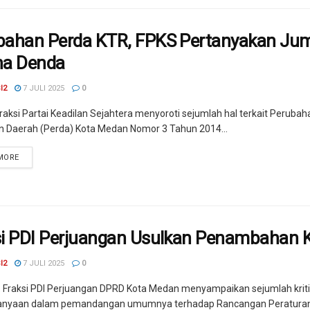
bahan Perda KTR, FPKS Pertanyakan Juml
na Denda
I2
7 JULI 2025
0
raksi Partai Keadilan Sejahtera menyoroti sejumlah hal terkait Perubah
n Daerah (Perda) Kota Medan Nomor 3 Tahun 2014...
MORE
si PDI Perjuangan Usulkan Penambahan
I2
7 JULI 2025
0
 Fraksi PDI Perjuangan DPRD Kota Medan menyampaikan sejumlah kritik
anyaan dalam pemandangan umumnya terhadap Rancangan Peraturan.