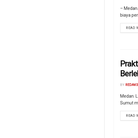
– Medan.
biaya pe
READ 
Prak
Berl
BY
REDAKS
Medan. L
Sumut men
READ 