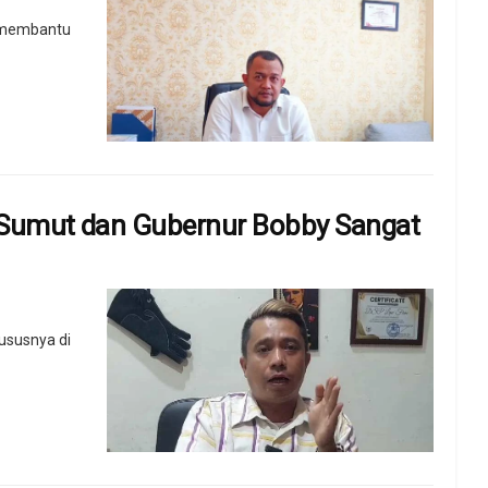
i membantu
R Sumut dan Gubernur Bobby Sangat
ususnya di