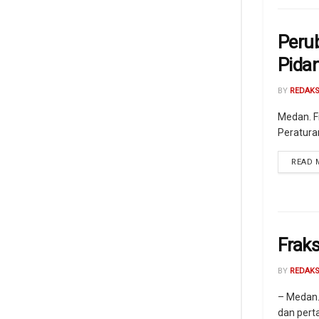
Peru
Pida
BY
REDAKS
Medan. F
Peratura
READ 
Frak
BY
REDAKS
– Medan.
dan pert