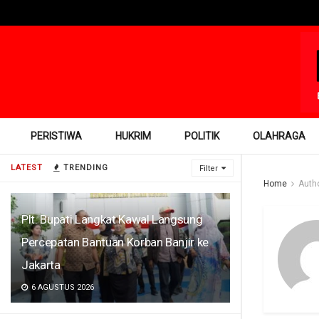
PERISTIWA
HUKRIM
POLITIK
OLAHRAGA
LATEST
TRENDING
Filter
Home
Auth
Plt. Bupati Langkat Kawal Langsung
Percepatan Bantuan Korban Banjir ke
Jakarta
6 AGUSTUS 2026