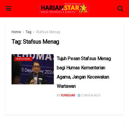
Home
Tag
Stafsus Menag
Tag:
Stafsus Menag
Tujuh Pesan Stafsus Menag
NASIONAL
bagi Humas Kementerian
Agama, Jangan Kecewakan
Wartawan
BY
YUNSIGAR
2 TAHUN AGO