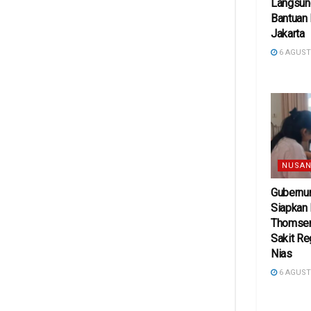
Langsun
Bantuan 
Jakarta
6 AGUST
NUSAN
Gubernu
Siapkan 
Thomsen
Sakit Re
Nias
6 AGUST