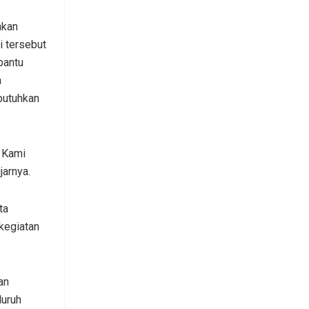
akan
i tersebut
bantu
n
butuhkan
. Kami
jarnya.
ta
kegiatan
an
luruh