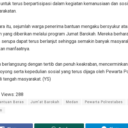
untuk terus berpartisipasi dalam kegiatan kemanusiaan dan sosi
rakatan.
ra itu, sejumlah warga penerima bantuan mengaku bersyukur ata
an yang diberikan melalui program Jumat Barokah. Mereka berhar
n serupa dapat terus berlanjut sehingga semakin banyak masyara
an manfaatnya.
n berlangsung dengan tertib dan penuh keakraban, mencerminka
oyong serta kepedulian sosial yang terus dijaga oleh Pewarta P
i tengah masyarakat. (YS)
 Views:
288
antuan Beras
Jum'at Barokah
Medan
Pewarta Polrestabes
an