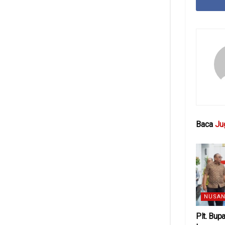
Baca
Ju
NUSAN
Plt. Bup