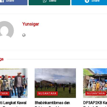
Share
Send
Share
Yunsigar
ga
TARA
NUSANTARA
NUSANTARA
ati Langkat Kawal
Bhabinkamtibmas dan
DP3AP2KB Kar