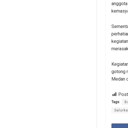
anggota 
kemasya
Sementa
perhati
kegiata
merasak
Kegiata
gotong r
Medan d
Post
Tags:
B
Salurk