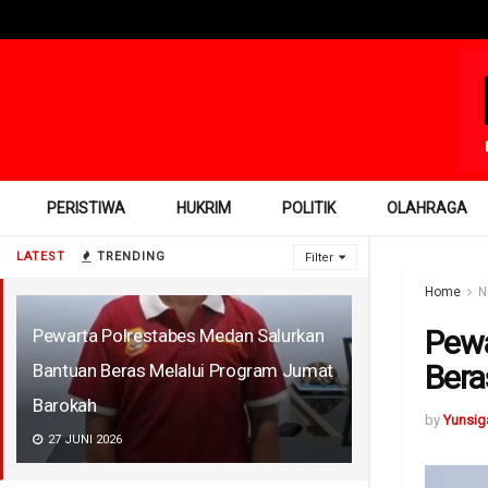
PERISTIWA
HUKRIM
POLITIK
OLAHRAGA
LATEST
TRENDING
Filter
Home
N
Pewa
Pewarta Polrestabes Medan Salurkan
Bera
Bantuan Beras Melalui Program Jumat
Barokah
by
Yunsig
27 JUNI 2026