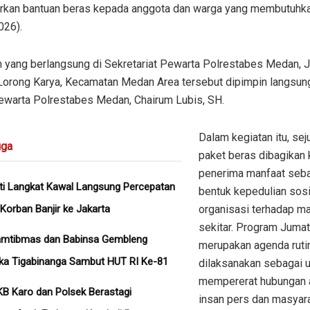
rkan bantuan beras kepada anggota dan warga yang membutuhka
026).
n yang berlangsung di Sekretariat Pewarta Polrestabes Medan, J
Lorong Karya, Kecamatan Medan Area tersebut dipimpin langsun
ewarta Polrestabes Medan, Chairum Lubis, SH.
Dalam kegiatan itu, se
ga
paket beras dibagikan
penerima manfaat seb
ati Langkat Kawal Langsung Percepatan
bentuk kepedulian sosi
Korban Banjir ke Jakarta
organisasi terhadap m
sekitar. Program Juma
amtibmas dan Babinsa Gembleng
merupakan agenda ruti
ka Tigabinanga Sambut HUT RI Ke-81
dilaksanakan sebagai 
mempererat hubungan 
B Karo dan Polsek Berastagi
insan pers dan masyara