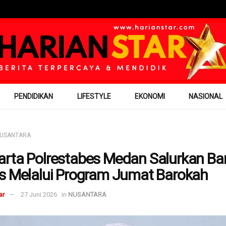
PENDIDIKAN
LIFESTYLE
EKONOMI
NASIONAL
USANTARA
rta Polrestabes Medan Salurkan Ba
s Melalui Program Jumat Barokah
ar
27 Juni 2026
in
NUSANTARA