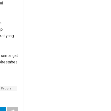
al
s
ap
kat yang
n semangat
olrestabes
Program