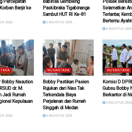
g Percepatan
Babinsa Gembleng
Polsek Berast
Korban Banjir ke
Paskibraka Tigabinanga
Selamatkan An
Sambut HUT RI Ke-81
Terlantar, Kemb
Bertemu Ayah
US 2026
6 AGUSTUS 2026
6 AGUSTUS 202
TARA
NUSANTARA
NUSANTARA
r Bobby Nasution
Bobby Pastikan Pasien
Komisi D DPR
RSUD dr. M.
Rujukan dari Nias Tak
Gubsu Bobby N
 Jadi Rumah
Terkendala Biaya
Berkantor di N
gional Kepulauan
Perjalanan dan Rumah
6 AGUSTUS 202
Singgah di Medan
US 2026
6 AGUSTUS 2026