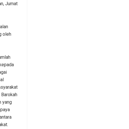
n, Jumat
alan
g oleh
jumlah
 kepada
agai
al
asyarakat
t Barokah
n yang
upaya
antara
kat.