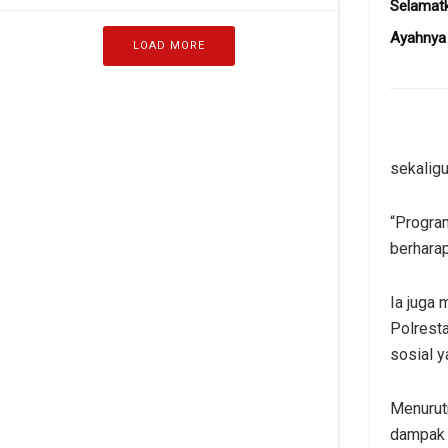
Selamatk
Ayahnya
LOAD MORE
sekalig
“Progra
berharap
Ia juga
Polrest
sosial y
Menurut
dampak p