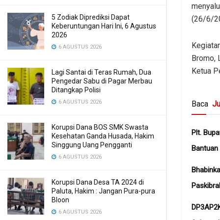
menyalu
5 Zodiak Diprediksi Dapat
(26/6/2
Keberuntungan Hari Ini, 6 Agustus
2026
Kegiata
6 AGUSTUS 2026
Bromo, 
Ketua P
Lagi Santai di Teras Rumah, Dua
Pengedar Sabu di Pagar Merbau
Ditangkap Polisi
6 AGUSTUS 2026
Baca
Ju
Korupsi Dana BOS SMK Swasta
Plt. Bup
Kesehatan Ganda Husada, Hakim
Singgung Uang Pengganti
Bantuan 
6 AGUSTUS 2026
Bhabink
Korupsi Dana Desa TA 2024 di
Paskibra
Paluta, Hakim : Jangan Pura-pura
Bloon
DP3AP2K
6 AGUSTUS 2026