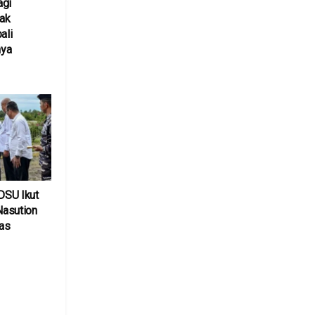
agi
ak
ali
nya
6
DSU Ikut
asution
ias
6