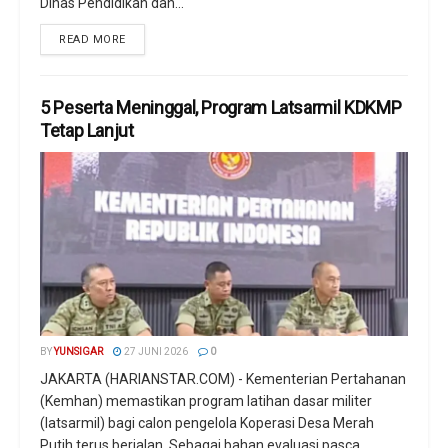
Dinas Pendidikan dan...
READ MORE
5 Peserta Meninggal, Program Latsarmil KDKMP
Tetap Lanjut
BY
YUNSIGAR
27 JUNI 2026
0
JAKARTA (HARIANSTAR.COM) - Kementerian Pertahanan
(Kemhan) memastikan program latihan dasar militer
(latsarmil) bagi calon pengelola Koperasi Desa Merah
Putih terus berjalan. Sebagai bahan evaluasi pasca