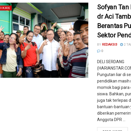
Sofyan Tan
DIKAN
dr Aci Tam
Berantas Pu
Sektor Pend
BY
REDAKSI3
2 TA
0
DELI SERDANG
(HARIANSTAR.COM
Pungutan liar di s
pendidikan masih
momok bagi para 
siswa. Bahkan, pun
juga tak terlepas d
bantuan-bantuan 
diberikan pemerin
Anggota DPR ...