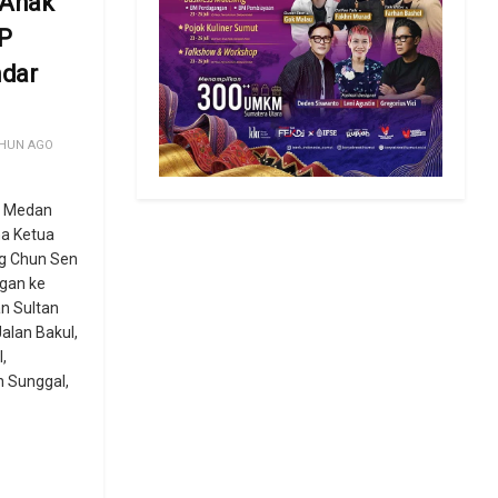
 Anak
YP
ndar
HUN AGO
a Medan
a Ketua
g Chun Sen
gan ke
n Sultan
alan Bakul,
,
 Sunggal,