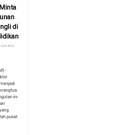
 Minta
bunan
ngli di
idikan
HUN AGO
) -
ektor
 menjadi
orangtua
gutan ini
ari
yang
tah pusat.