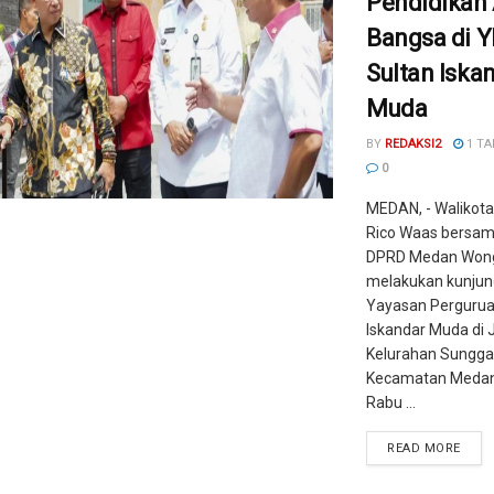
Pendidikan
Bangsa di 
Sultan Iska
Muda
BY
REDAKSI2
1 TA
0
MEDAN, - Walikot
Rico Waas bersam
DPRD Medan Won
melakukan kunjun
Yayasan Pergurua
Iskandar Muda di J
Kelurahan Sunggal
Kecamatan Medan
Rabu ...
READ MORE