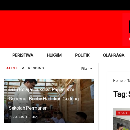
PERISTIWA
HUKRIM
POLITIK
OLAHRAGA
LATEST
TRENDING
Filter
Home
T
Dulu Belajar di Kelas Papan, Kini
Tag:
Gubernur Bobby Hadirkan Gedung
Sekolah Permanen
HEADL
7 AGUSTUS 2026