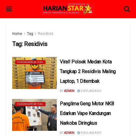
Home
Tag
Residivis
Tag:
Residivis
Viral! Polsek Medan Kota
HUKUM&KRIMINAL
Tangkap 2 Residivis Maling
Laptop, 1 Ditembak
BY
ADMIN
2 BULAN AGO
Panglima Geng Motor NKB
HUKUM&KRIMINAL
Edarkan Vape Kandungan
Narkoba Diringkus
BY
ADMIN
3 BULAN AGO