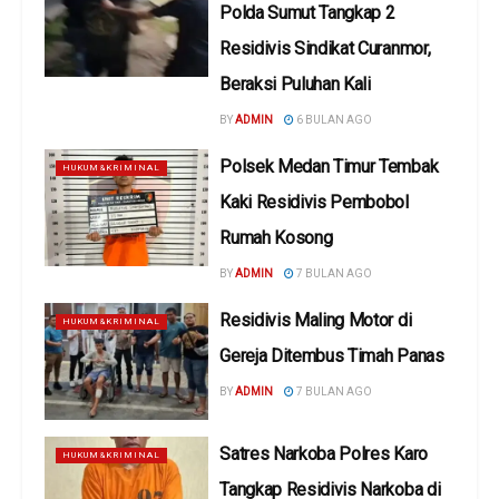
Polda Sumut Tangkap 2
Residivis Sindikat Curanmor,
Beraksi Puluhan Kali
BY
ADMIN
6 BULAN AGO
Polsek Medan Timur Tembak
HUKUM&KRIMINAL
Kaki Residivis Pembobol
Rumah Kosong
BY
ADMIN
7 BULAN AGO
Residivis Maling Motor di
HUKUM&KRIMINAL
Gereja Ditembus Timah Panas
BY
ADMIN
7 BULAN AGO
Satres Narkoba Polres Karo
HUKUM&KRIMINAL
Tangkap Residivis Narkoba di