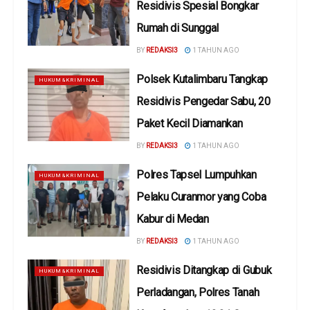
Residivis Spesial Bongkar
Rumah di Sunggal
BY
REDAKSI3
1 TAHUN AGO
Polsek Kutalimbaru Tangkap
HUKUM&KRIMINAL
Residivis Pengedar Sabu, 20
Paket Kecil Diamankan
BY
REDAKSI3
1 TAHUN AGO
Polres Tapsel Lumpuhkan
HUKUM&KRIMINAL
Pelaku Curanmor yang Coba
Kabur di Medan
BY
REDAKSI3
1 TAHUN AGO
Residivis Ditangkap di Gubuk
HUKUM&KRIMINAL
Perladangan, Polres Tanah