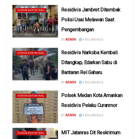
Residivis Jambret Ditembak
HUKUM&KRIMINAL
Polisi Usai Melawan Saat
Pengembangan
BY
ADMIN
4 BULAN AGO
Residivis Narkoba Kembali
HUKUM&KRIMINAL
Ditangkap, Edarkan Sabu di
Bantaran Rel Gaharu
BY
ADMIN
4 BULAN AGO
Polsek Medan Kota Amankan
HUKUM&KRIMINAL
Residivis Pelaku Curanmor
BY
ADMIN
4 BULAN AGO
MIT Jatanras Dit Reskrimum
HUKUM&KRIMINAL