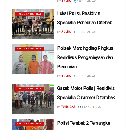
BY
ADMIN
10 BULAN AGO
Lukai Polisi, Residivis
HUKUM&KRIMINAL
Spesialis Pencurian Ditebak
BY
ADMIN
11 BULAN AGO
Polsek Mardingding Ringkus
HUKUM&KRIMINAL
Residivus Penganiayaan dan
Pencurian
BY
ADMIN
11 BULAN AGO
Gasak Motor Polisi, Residivis
HUKUM&KRIMINAL
Spesialis Curanmor Ditembak
BY
YUNSIGAR
1 TAHUN AGO
Polisi Tembak 2 Tersangka
HUKUM&KRIMINAL