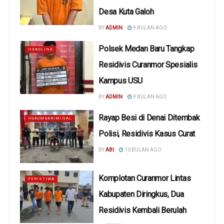
Desa Kuta Galoh
BY
ADMIN
9 BULAN AGO
Polsek Medan Baru Tangkap
HEADLINE
Residivis Curanmor Spesialis
Kampus USU
BY
ADMIN
9 BULAN AGO
Rayap Besi di Denai Ditembak
HUKUM&KRIMINAL
Polisi, Residivis Kasus Curat
BY
ABI
10 BULAN AGO
Komplotan Curanmor Lintas
PERISTIWA
Kabupaten Diringkus, Dua
Residivis Kembali Berulah