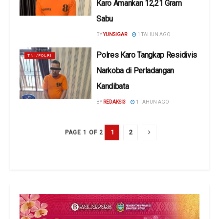
Karo Amankan 12,21 Gram
Sabu
BY
YUNSIGAR
1 TAHUN AGO
Polres Karo Tangkap Residivis
TNI/POLRI
Narkoba di Perladangan
Kandibata
BY
REDAKSI3
1 TAHUN AGO
1
2
PAGE 1 OF 2