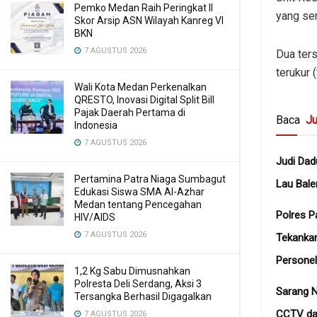
Pemko Medan Raih Peringkat II
yang sem
Skor Arsip ASN Wilayah Kanreg VI
BKN
7 AGUSTUS 2026
Dua ters
terukur 
Wali Kota Medan Perkenalkan
QRESTO, Inovasi Digital Split Bill
Pajak Daerah Pertama di
Baca
Ju
Indonesia
7 AGUSTUS 2026
Judi Dad
Pertamina Patra Niaga Sumbagut
Lau Bale
Edukasi Siswa SMA Al-Azhar
Medan tentang Pencegahan
Polres P
HIV/AIDS
7 AGUSTUS 2026
Tekanka
Personel
1,2 Kg Sabu Dimusnahkan
Polresta Deli Serdang, Aksi 3
Sarang N
Tersangka Berhasil Digagalkan
CCTV dan
7 AGUSTUS 2026