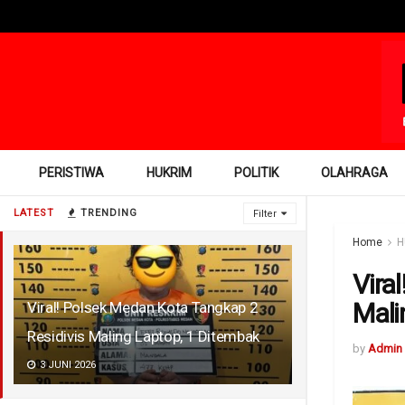
PERISTIWA
HUKRIM
POLITIK
OLAHRAGA
LATEST
TRENDING
Filter
Home
H
Vira
Mali
Viral! Polsek Medan Kota Tangkap 2
Residivis Maling Laptop, 1 Ditembak
by
Admin
3 JUNI 2026