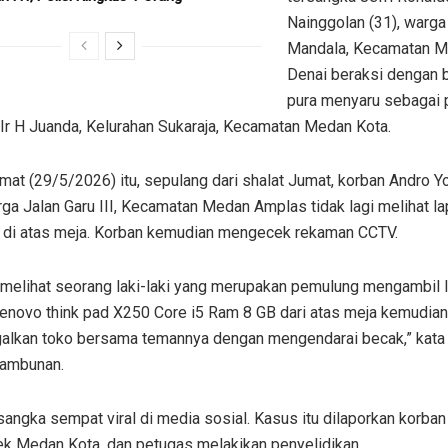
Nainggolan (31), warg
Mandala, Kecamatan 
Denai beraksi dengan 
pura menyaru sebagai
 Ir H Juanda, Kelurahan Sukaraja, Kecamatan Medan Kota.
at (29/5/2026) itu, sepulang dari shalat Jumat, korban Andro Yo
rga Jalan Garu III, Kecamatan Medan Amplas tidak lagi melihat l
a di atas meja. Korban kemudian mengecek rekaman CCTV.
 melihat seorang laki-laki yang merupakan pemulung mengambil 
enovo think pad X250 Core i5 Ram 8 GB dari atas meja kemudian
alkan toko bersama temannya dengan mengendarai becak,” kata 
Tambunan.
sangka sempat viral di media sosial. Kasus itu dilaporkan korban
k Medan Kota, dan petugas melakikan penyelidikan.