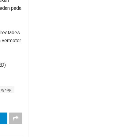
akan
Medan pada
lrestabes
n vermotor
ED)
ngkap