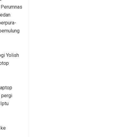
a Perumnas
Medan
berpura-
 pemulung
gi Yolish
aptop
laptop
 pergi
Iptu
 ke