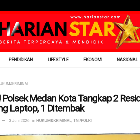
PENDIDIKAN
LIFESTYLE
EKONOMI
NASIONAL
UKUM&KRIMINAL
l! Polsek Medan Kota Tangkap 2 Resid
ng Laptop, 1 Ditembak
3 Juni 2026
in
HUKUM&KRIMINAL
,
TNI/POLRI