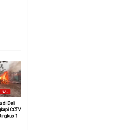
INAL
 di Deli
gkapi CCTV
 Ringkus 1