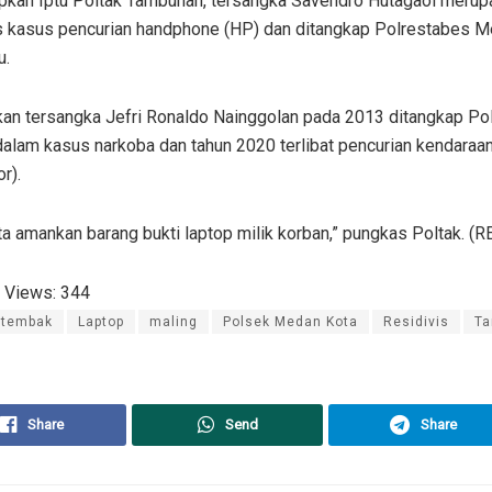
pkan Iptu Poltak Tambunan, tersangka Savendro Hutagaol merup
is kasus pencurian handphone (HP) dan ditangkap Polrestabes 
u.
an tersangka Jefri Ronaldo Nainggolan pada 2013 ditangkap Po
alam kasus narkoba dan tahun 2020 terlibat pencurian kendaraa
r).
ita amankan barang bukti laptop milik korban,” pungkas Poltak. (R
 Views:
344
itembak
Laptop
maling
Polsek Medan Kota
Residivis
Ta
Share
Send
Share