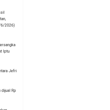
sil
tan,
/6/2026)
tersangka
t Iptu
ara Jefri
 dijual Rp