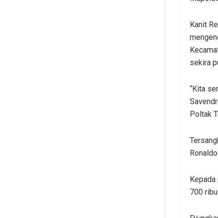
Kanit R
mengend
Kecamat
sekira p
“Kita s
Savendr
Poltak 
Tersang
Ronaldo
Kepada p
700 ribu