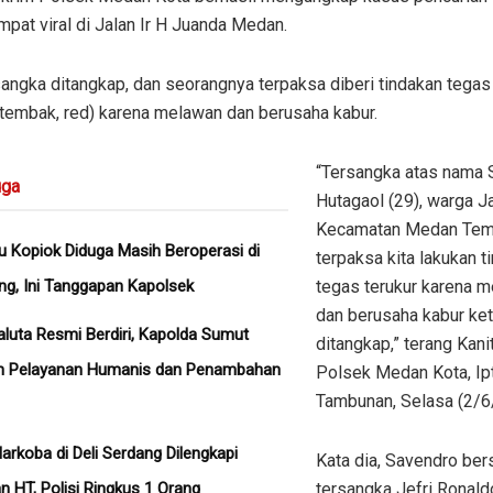
pat viral di Jalan Ir H Juanda Medan.
angka ditangkap, dan seorangnya terpaksa diberi tindakan tegas
(tembak, red) karena melawan dan berusaha kabur.
“Tersangka atas nama 
ga
Hutagaol (29), warga Ja
Kecamatan Medan Te
u Kopiok Diduga Masih Beroperasi di
terpaksa kita lakukan t
ng, Ini Tanggapan Kapolsek
tegas terukur karena 
dan berusaha kabur ket
aluta Resmi Berdiri, Kapolda Sumut
ditangkap,” terang Kan
n Pelayanan Humanis dan Penambahan
Polsek Medan Kota, Ip
Tambunan, Selasa (2/6
arkoba di Deli Serdang Dilengkapi
Kata dia, Savendro be
 HT, Polisi Ringkus 1 Orang
tersangka Jefri Ronald