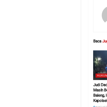
Baca
Ju
HUKUM
Judi Da
Masih Be
Baleng, 
Kapolse