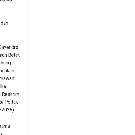
 dan
Savendro
lan Betet,
mbung
indakan
melawan
ika
it Reskrim
tu Poltak
/2026).
rsama
o