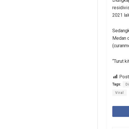
Diungka
residiv
2021 lal
Sedangk
Medan d
(curanmo
“Turut k
Post
Tags:
D
Viral