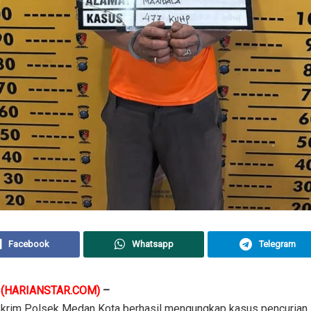
Facebook
Whatsapp
Telegram
N
(HARIANSTAR.COM)
–
skrim Polsek Medan Kota berhasil mengungkap kasus pencurian 