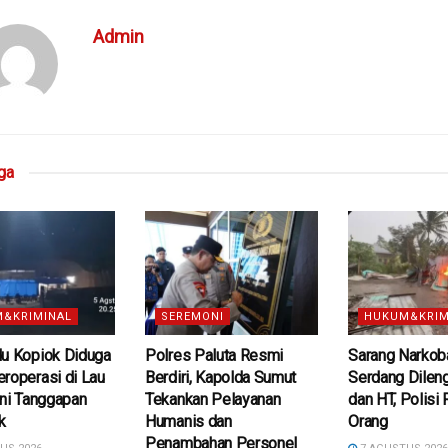
Admin
ga
&KRIMINAL
SEREMONI
HUKUM&KRIM
du Kopiok Diduga
Polres Paluta Resmi
Sarang Narkoba
roperasi di Lau
Berdiri, Kapolda Sumut
Serdang Dilen
Ini Tanggapan
Tekankan Pelayanan
dan HT, Polisi
k
Humanis dan
Orang
Penambahan Personel