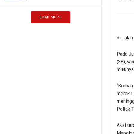
LOAD MORE
di Jalan
Pada Jum
(38), wa
milikny
“Korban
merek L
meningg
Poltak 
Aksi ter
Mapolse