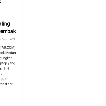
k
a
aling
itembak
N AGO
0
TAR.COM)
lsek Medan
ngungkap
aptop yang
an Ir H
ua
ap, dan
sa diberi