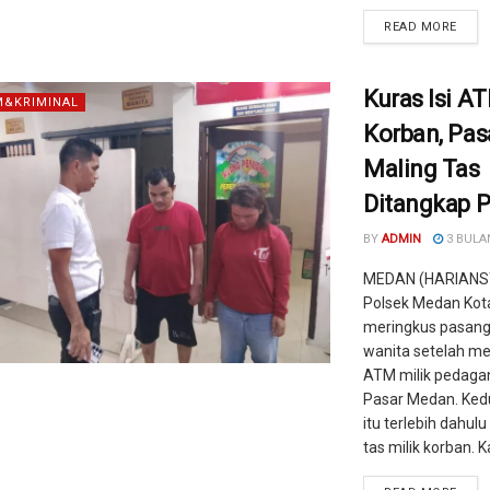
READ MORE
Kuras Isi A
&KRIMINAL
Korban, Pa
Maling Tas
Ditangkap P
BY
ADMIN
3 BULA
MEDAN (HARIANS
Polsek Medan Kot
meringkus pasang
wanita setelah m
ATM milik pedagan
Pasar Medan. Ked
itu terlebih dahul
tas milik korban. Ka