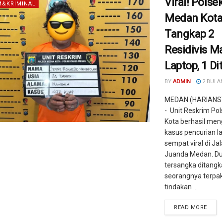
Viral! Polse
&KRIMINAL
Medan Kot
Tangkap 2
Residivis M
Laptop, 1 D
BY
ADMIN
2 BULA
MEDAN (HARIANS
- Unit Reskrim Po
Kota berhasil me
kasus pencurian l
sempat viral di Jal
Juanda Medan. D
tersangka ditangk
seorangnya terpak
tindakan ...
READ MORE