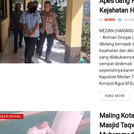
Apes Uang H
Kejahatan H
BY
ADMIN
1 BULA
MEDAN (HARIANS
- Ariman Siregar (
dibilang bernasib 
kejahatan dari aks
yang dilakukannya
sempat dinikmati
sepenuhnya karena
Kapolsek Medan T
Kompol Agus M But
READ MORE
Maling Kota
&KRIMINAL
Masjid Taq