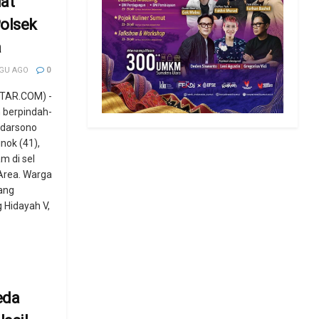
at
olsek
a
GU AGO
0
TAR.COM) -
 berpindah-
udarsono
inok (41),
m di sel
Area. Warga
ang
 Hidayah V,
eda