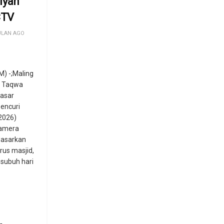
yah
CTV
ULAN AGO
) -;Maling
d Taqwa
asar
pencuri
2026)
amera
dasarkan
us masjid,
 subuh hari