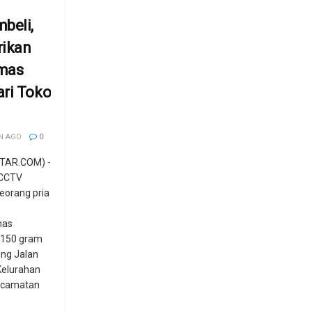
beli,
rikan
mas
ri Toko
N AGO
0
TAR.COM) -
 CCTV
eorang pria
mas
 150 gram
ung Jalan
Kelurahan
ecamatan