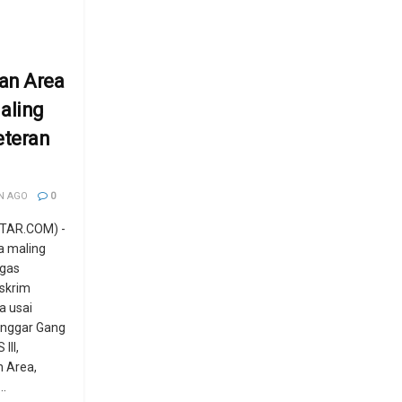
an Area
aling
eteran
N AGO
0
TAR.COM) -
a maling
 gas
skrim
a usai
Langgar Gang
III,
 Area,
..