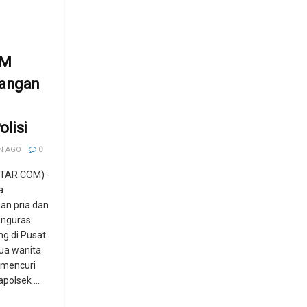
TM
sangan
olisi
N AGO
0
TAR.COM) -
a
an pria dan
enguras
g di Pusat
ua wanita
u mencuri
polsek ...