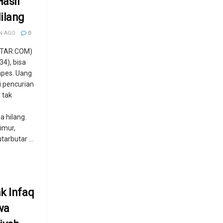
asil
ilang
N AGO
0
TAR.COM)
34), bisa
apes. Uang
i pencurian
 tak
 hilang.
imur,
arbutar ...
k Infaq
wa