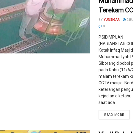
Muhammadi
Terekam C
BY
YUNSIGAR
2 B
0
P.SIDIMPUAN
(HARIANSTAR.COM
Kotak infaq Masji
Muhammadiyah P
Siborang dibobol 
pada Rabu (11/6/
malam terekam k
CCTV masjid. Ber
keterangan pengur
kejadian diketahui
saat ada ...
READ MORE