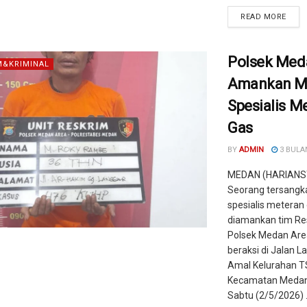
READ MORE
Polsek Med
&KRIMINAL
Amankan M
Spesialis M
Gas
BY
ADMIN
3 BULA
MEDAN (HARIANS
Seorang tersangk
spesialis meteran
diamankan tim Re
Polsek Medan Are
beraksi di Jalan 
Amal Kelurahan TS 
Kecamatan Medan
Sabtu (2/5/2026) .