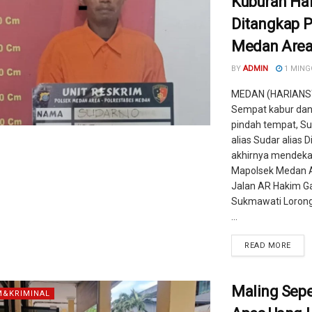
Kuburan Hal
Ditangkap P
Medan Are
BY
ADMIN
1 MING
MEDAN (HARIANS
Sempat kabur dan
pindah tempat, S
alias Sudar alias D
akhirnya mendeka
Mapolsek Medan 
Jalan AR Hakim G
Sukmawati Lorong
...
READ MORE
Maling Sep
&KRIMINAL