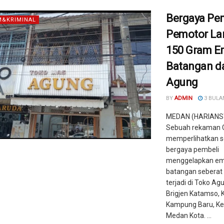
Bergaya Pem
&KRIMINAL
Pemotor La
150 Gram E
Batangan da
Agung
BY
ADMIN
3 BULA
MEDAN (HARIANS
Sebuah rekaman
memperlihatkan s
bergaya pembeli
menggelapkan e
batangan seberat
terjadi di Toko Ag
Brigjen Katamso, 
Kampung Baru, K
Medan Kota. ...