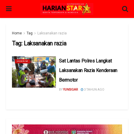
Home
Tag
Laksanakan razia
Tag:
Laksanakan razia
Sat Lantas Polres Langkat
HUKRIM
Laksanakan Razia Kenderaan
Bermotor
BY
YUNSIGAR
3 TAHUN AGO