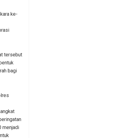
kara ke-
orasi
t tersebut
bentuk
rah bagi
lres
Langkat
eringatan
0 menjadi
ntuk