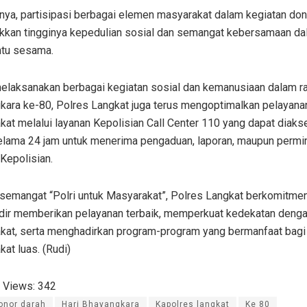
nya, partisipasi berbagai elemen masyarakat dalam kegiatan don
kkan tingginya kepedulian sosial dan semangat kebersamaan d
tu sesama.
melaksanakan berbagai kegiatan sosial dan kemanusiaan dalam r
kara ke-80, Polres Langkat juga terus mengoptimalkan pelayan
at melalui layanan Kepolisian Call Center 110 yang dapat diaks
selama 24 jam untuk menerima pengaduan, laporan, maupun permi
Kepolisian.
semangat “Polri untuk Masyarakat”, Polres Langkat berkomitmen
adir memberikan pelayanan terbaik, memperkuat kedekatan deng
kat, serta menghadirkan program-program yang bermanfaat bagi
at luas. (Rudi)
 Views:
342
onor darah
Hari Bhayangkara
Kapolres langkat
Ke 80