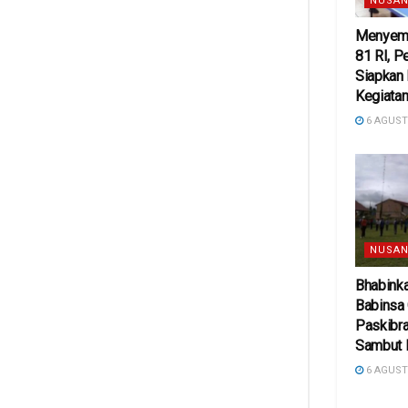
NUSAN
Menyema
81 RI, 
Siapkan
Kegiatan
6 AGUST
NUSAN
Bhabink
Babinsa
Paskibra
Sambut 
6 AGUST