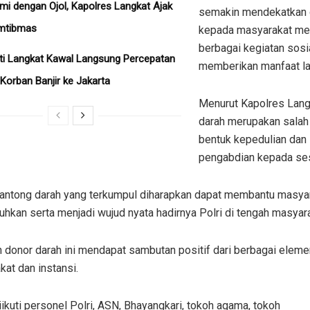
hmi dengan Ojol, Kapolres Langkat Ajak
semakin mendekatkan d
mtibmas
kepada masyarakat mel
berbagai kegiatan sosi
ati Langkat Kawal Langsung Percepatan
memberikan manfaat l
Korban Banjir ke Jakarta
Menurut Kapolres Lang
darah merupakan salah
bentuk kepedulian dan
pengabdian kepada se
kantong darah yang terkumpul diharapkan dapat membantu masya
kan serta menjadi wujud nyata hadirnya Polri di tengah masyara
 donor darah ini mendapat sambutan positif dari berbagai eleme
at dan instansi.
iikuti personel Polri, ASN, Bhayangkari, tokoh agama, tokoh