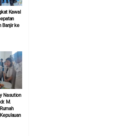
ngkat Kawal
cepatan
 Banjir ke
6
y Nasution
r. M.
 Rumah
 Kepulauan
6