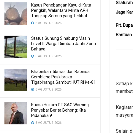
Silatura
Kasus Penebangan Kayu di Kuta
Pengkih, Walantara Minta APH
Jaga Ka
Tangkap Semua yang Terlibat
6 AGUSTUS 2026
Plt. Bup
Bantuan 
Status Gunung Sinabung Masih
Level II, Warga Diimbau Jauhi Zona
Bahaya
6 AGUSTUS 2026
Bhabinkamtibmas dan Babinsa
Gembleng Paskibraka
Tigabinanga Sambut HUT RI Ke-81
Setiap 
6 AGUSTUS 2026
membutuh
Kuasa Hukum PT SAG Warning
Kegiatan
Penyebar Berita Bohong: Kita
masyarak
Pidanakan!
6 AGUSTUS 2026
Selain d