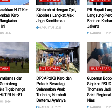
TARA
NUSANTARA
NUSANTARA
rakkan HUT Ke-
Silaturahmi dengan Ojol,
Plt. Bupati La
Pemkab Karo
Kapolres Langkat Ajak
Langsung Per
 Rangkaian
Jaga Kamtibmas
Bantuan Korban
 Ini
Jakarta
6 AGUSTUS 2026
US 2026
6 AGUSTUS 202
TARA
NUSANTARA
NUSANTARA
amtibmas dan
DP3AP2KB Karo dan
Gubernur Bobb
 Gembleng
Polsek Berastagi
Siapkan RSUD d
ka Tigabinanga
Selamatkan Anak
Thomsen Jadi
HUT RI Ke-81
Terlantar, Kembali
Sakit Regional
Bertemu Ayahnya
Nias
US 2026
6 AGUSTUS 2026
6 AGUSTUS 202