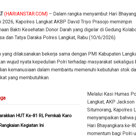
AT
(HARIANSTAR.COM)
– Dalam rangka menyambut Hari Bhayang
n 2026, Kapolres Langkat AKBP David Triyo Prasojo memimpin
naan Bakti Kesehatan Donor Darah yang digelar di Gedung Kolab
sa dan Tatya Daraka Polres Langkat, Rabu (10/6/2026).
n yang dilaksanakan bekerja sama dengan PMI Kabupaten Langka
an wujud nyata kepedulian Polri terhadap masyarakat sekaligus 
ian kemanusiaan dalam membantu memenuhi kebutuhan stok da
kat yang membutuhkan.
Melalui Kasi Humas Po
ga
Langkat, AKP Jackson
Situmorang, Kapolres 
rakkan HUT Ke-81 RI, Pemkab Karo
menyampaikan bahwa p
Rangkaian Kegiatan Ini
Hari Bhayangkara ke-8
momentum bagi Polri u