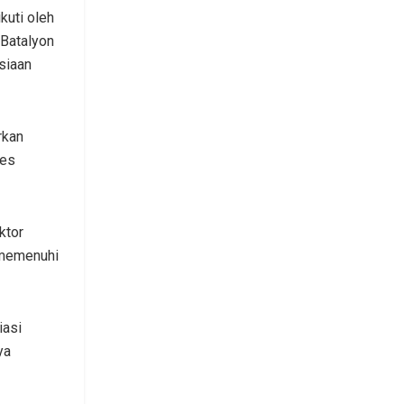
kuti oleh
 Batalyon
siaan
rkan
res
ktor
 memenuhi
iasi
ya