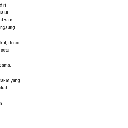
iri
alui
al yang
angsung.
kat, donor
 satu
sama.
rakat yang
kat.
n