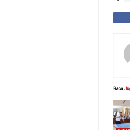
Baca
Ju