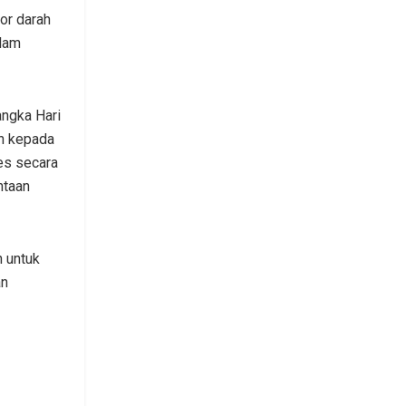
or darah
alam
angka Hari
an kepada
es secara
ntaan
 untuk
an