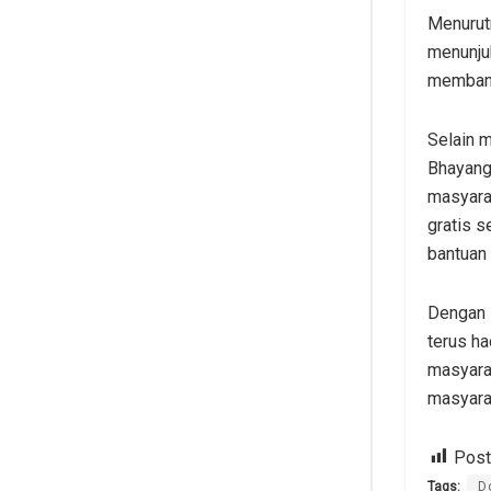
Menurut
menunju
memban
Selain 
Bhayang
masyarak
gratis 
bantuan 
Dengan 
terus h
masyara
masyarak
Post
Tags:
D