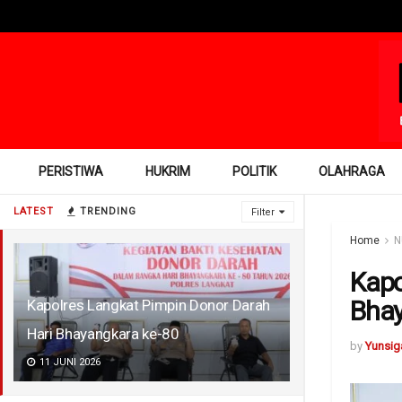
PERISTIWA
HUKRIM
POLITIK
OLAHRAGA
LATEST
TRENDING
Filter
Home
N
Kapo
Bhay
Kapolres Langkat Pimpin Donor Darah
Hari Bhayangkara ke-80
by
Yunsig
11 JUNI 2026