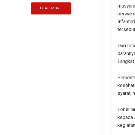
masyarak
LOAD MORE
perwakil
Infante
tersebut
Dari tot
darahny
Langkat
Sementa
kesehat
syarat, 
Lebih l
kepada 
kegiatan