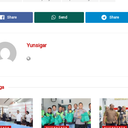
Share
Send
Share
Yunsigar
ga