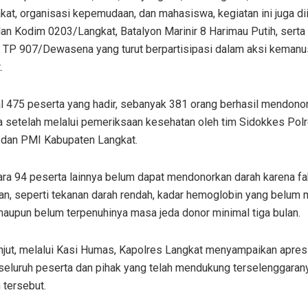
at, organisasi kepemudaan, dan mahasiswa, kegiatan ini juga dii
an Kodim 0203/Langkat, Batalyon Marinir 8 Harimau Putih, serta
ri TP 907/Dewasena yang turut berpartisipasi dalam aksi kemanu
.
al 475 peserta yang hadir, sebanyak 381 orang berhasil mendono
a setelah melalui pemeriksaan kesehatan oleh tim Sidokkes Pol
 dan PMI Kabupaten Langkat.
ra 94 peserta lainnya belum dapat mendonorkan darah karena fa
an, seperti tekanan darah rendah, kadar hemoglobin yang belum
maupun belum terpenuhinya masa jeda donor minimal tiga bulan.
anjut, melalui Kasi Humas, Kapolres Langkat menyampaikan apres
seluruh peserta dan pihak yang telah mendukung terselenggaran
 tersebut.