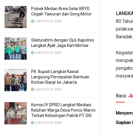
Polsek Medan Area Gelar KRYD
LANGK
Cegah Tawuran dan Geng Motor
80 Tahu
6 AGUSTUS 2026
pelaksa
Baradak
Silaturahmi dengan Ojol, Kapolres
Langkat Ajak Jaga Kamtibmas
Kegiata
6 AGUSTUS 2026
merupak
pengabd
Plt. Bupati Langkat Kawal
masyara
Langsung Percepatan Bantuan
Korban Banjir ke Jakarta
6 AGUSTUS 2026
Baca
Ju
Komisi IV DPRD Langkat Mediasi
Keluhan Warga Desa Ponco Warno
Menyema
Terkait Kebisingan Pabrik PT SIS
Siapkan 
6 AGUSTUS 2026