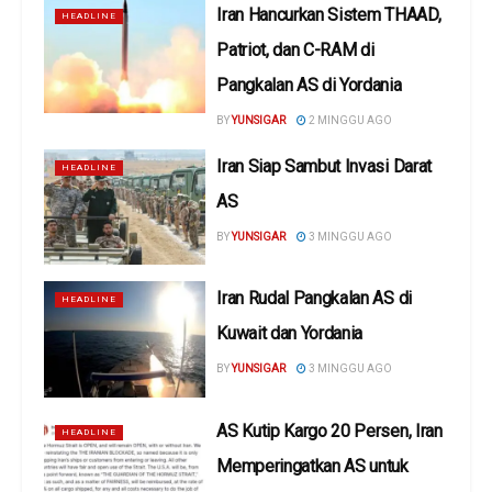
Iran Hancurkan Sistem THAAD,
HEADLINE
Patriot, dan C-RAM di
Pangkalan AS di Yordania
BY
YUNSIGAR
2 MINGGU AGO
Iran Siap Sambut Invasi Darat
HEADLINE
AS
BY
YUNSIGAR
3 MINGGU AGO
Iran Rudal Pangkalan AS di
HEADLINE
Kuwait dan Yordania
BY
YUNSIGAR
3 MINGGU AGO
AS Kutip Kargo 20 Persen, Iran
HEADLINE
Memperingatkan AS untuk