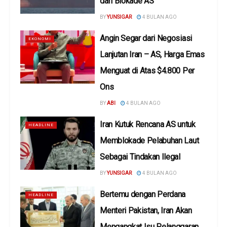
dari Blokade AS
BY
YUNSIGAR
4 BULAN AGO
Angin Segar dari Negosiasi
EKONOMI
Lanjutan Iran – AS, Harga Emas
Menguat di Atas $4.800 Per
Ons
BY
ABI
4 BULAN AGO
Iran Kutuk Rencana AS untuk
HEADLINE
Memblokade Pelabuhan Laut
Sebagai Tindakan Ilegal
BY
YUNSIGAR
4 BULAN AGO
Bertemu dengan Perdana
HEADLINE
Menteri Pakistan, Iran Akan
Mengangkat Isu Pelanggaran