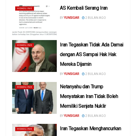
AS Kembali Serang Iran
HEADLINE
BY
YUNSIGAR
2 BULAN AGO
Iran Tegaskan Tidak Ada Damai
HEADLINE
dengan AS Sampai Hak Hak
Mereka Dijamin
BY
YUNSIGAR
2 BULAN AGO
Netanyahu dan Trump
HEADLINE
Menyatakan Iran Tidak Boleh
Memiliki Senjata Nuklir
BY
YUNSIGAR
2 BULAN AGO
Iran Tegaskan Menghancurkan
HEADLINE