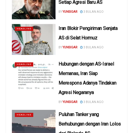
Setiap Agresi Baru AS
BY
YUNSIGAR
3 BULAN AGO
Iran Blokir Pengiriman Senjata
HEADLINE
AS di Selat Hormuz
BY
YUNSIGAR
3 BULAN AGO
Hubungan dengan AS-Israel
HEADLINE
Memanas, Iran Siap
Merespons Adanya Tindakan
Agresi Negaranya
BY
YUNSIGAR
3 BULAN AGO
Puluhan Tanker yang
HEADLINE
Berhubungan dengan Iran Lolos