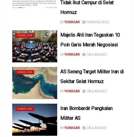
Tidak Ikut Campur di Selat
Hormuz
BY
YUNSIGAR
4 MINGGU AGO
Majelis Ahli Iran Tegaskan 10
HEADLINE
Poin Garis Merah Negosiasi
BY
YUNSIGAR
1 BULAN AGO
AS Serang Target Militer Iran di
HEADLINE
Sekitar Selat Hormuz
BY
YUNSIGAR
1 BULAN AGO
Iran Bombardir Pangkalan
HEADLINE
Militer AS
BY
YUNSIGAR
2 BULAN AGO