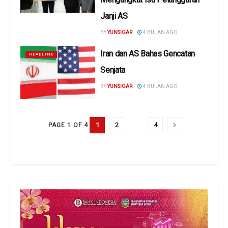
Janji AS
BY
YUNSIGAR
4 BULAN AGO
Iran dan AS Bahas Gencatan
HEADLINE
Senjata
BY
YUNSIGAR
4 BULAN AGO
1
2
…
4
PAGE 1 OF 4