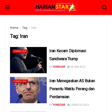
Home
Tag
Iran
Tag:
Iran
Iran Kecam Diplomasi
HEADLINE
Sandiwara Trump
BY
YUNSIGAR
18 JAM AGO
Iran Menegaskan AS Bukan
HEADLINE
Penentu Waktu Perang dan
Perdamaian
BY
YUNSIGAR
2 MINGGU AGO