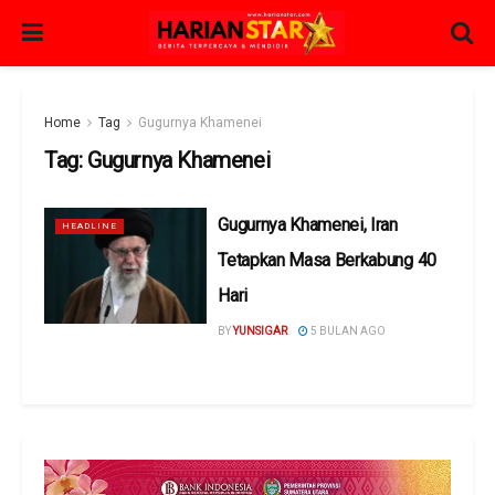
Home
Tag
Gugurnya Khamenei
Tag:
Gugurnya Khamenei
Gugurnya Khamenei, Iran
HEADLINE
Tetapkan Masa Berkabung 40
Hari
BY
YUNSIGAR
5 BULAN AGO