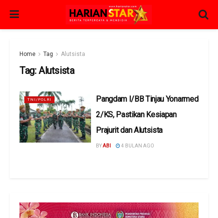
Home
Tag
Alutsista
Tag:
Alutsista
Pangdam I/BB Tinjau Yonarmed
TNI/POLRI
2/KS, Pastikan Kesiapan
Prajurit dan Alutsista
BY
ABI
4 BULAN AGO