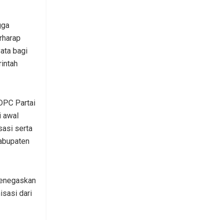
gga
rharap
ata bagi
rintah
DPC Partai
i awal
asi serta
Kabupaten
menegaskan
sasi dari