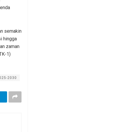
genda
kan semakin
i hingga
gan zaman
(TK-1)
2025-2030