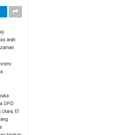
a)
as arah
 zaman.
 resmi
ra
buka
ua DPD
Utara, El
yang
a
ri tingkat