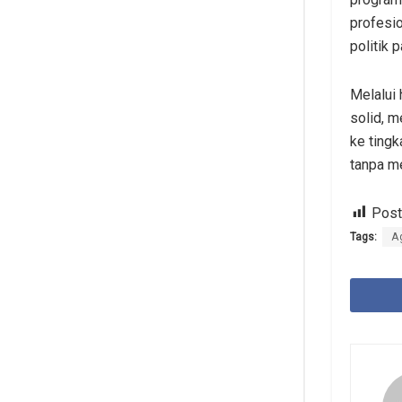
profesio
politik
Melalui 
solid, 
ke ting
tanpa me
Post
Tags:
A