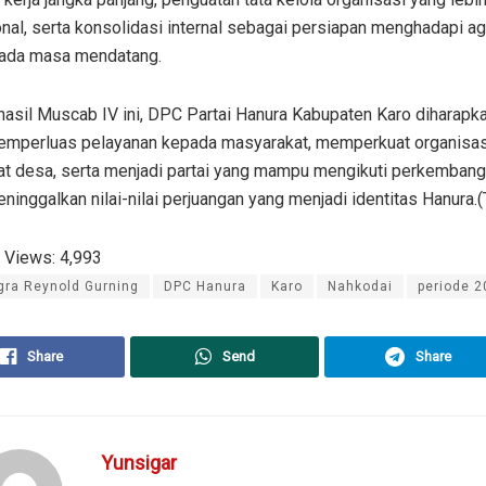
nal, serta konsolidasi internal sebagai persiapan menghadapi a
 pada masa mendatang.
hasil Muscab IV ini, DPC Partai Hanura Kabupaten Karo diharap
memperluas pelayanan kepada masyarakat, memperkuat organisas
kat desa, serta menjadi partai yang mampu mengikuti perkemban
ninggalkan nilai-nilai perjuangan yang menjadi identitas Hanura.
 Views:
4,993
gra Reynold Gurning
DPC Hanura
Karo
Nahkodai
periode 
Share
Send
Share
Yunsigar