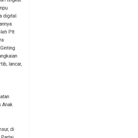
ampu
digital.
lannya
leh Plt
ra
Ginting
angkaian
ib, lancar,
iatan
s Anak
sur, di
 Partai