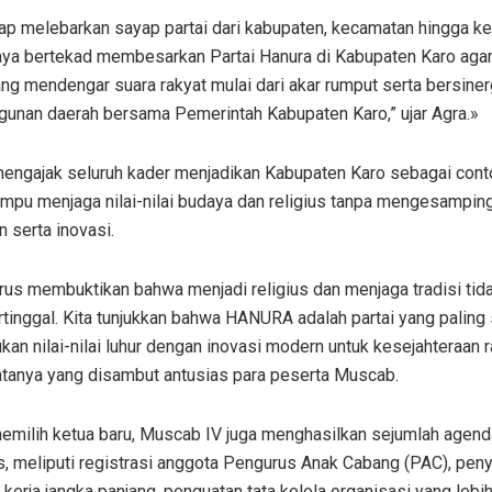
iap melebarkan sayap partai dari kabupaten, kecamatan hingga k
aya bertekad membesarkan Partai Hanura di Kabupaten Karo agar
ang mendengar suara rakyat mulai dari akar rumput serta bersine
unan daerah bersama Pemerintah Kabupaten Karo,” ujar Agra.»
 mengajak seluruh kader menjadikan Kabupaten Karo sebagai cont
mpu menjaga nilai-nilai budaya dan religius tanpa mengesampin
 serta inovasi.
rus membuktikan bahwa menjadi religius dan menjaga tradisi tida
rtinggal. Kita tunjukkan bahwa HANURA adalah partai yang paling 
n nilai-nilai luhur dengan inovasi modern untuk kesejahteraan r
katanya yang disambut antusias para peserta Muscab.
memilih ketua baru, Muscab IV juga menghasilkan sejumlah agend
s, meliputi registrasi anggota Pengurus Anak Cabang (PAC), pen
kerja jangka panjang, penguatan tata kelola organisasi yang lebi