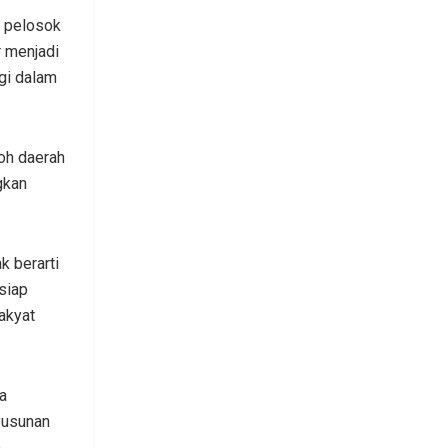
e pelosok
 menjadi
rgi dalam
oh daerah
gkan
k berarti
siap
akyat
a
yusunan
h