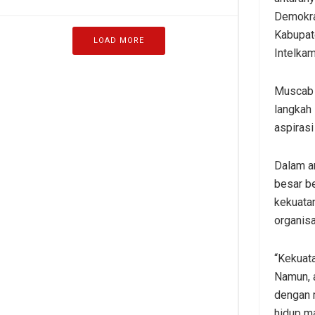
Demokra
Kabupat
LOAD MORE
Intelkam
Muscab 
langkah
aspiras
Dalam a
besar b
kekuata
organis
“Kekuat
Namun, 
dengan m
hidup ma