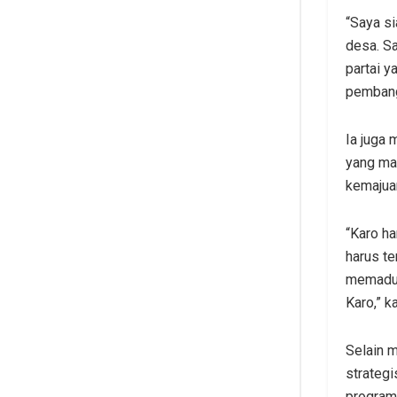
“Saya s
desa. S
partai y
pembang
Ia juga
yang ma
kemajuan
“Karo ha
harus te
memaduka
Karo,” 
Selain 
strategi
program 