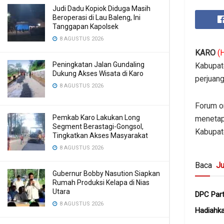
Judi Dadu Kopiok Diduga Masih
Beroperasi di Lau Baleng, Ini
Tanggapan Kapolsek
8 AGUSTUS 2026
KARO
(
Peningkatan Jalan Gundaling
Kabupat
Dukung Akses Wisata di Karo
perjuan
8 AGUSTUS 2026
Forum or
Pemkab Karo Lakukan Long
menetap
Segment Berastagi-Gongsol,
Kabupat
Tingkatkan Akses Masyarakat
8 AGUSTUS 2026
Baca
Ju
Gubernur Bobby Nasution Siapkan
Rumah Produksi Kelapa di Nias
Utara
DPC Part
8 AGUSTUS 2026
Hadiahk