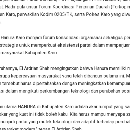
t. Hadir pula unsur Forum Koordinasi Pimpinan Daerah (Forkopi
en Karo, perwakilan Kodim 0205/TK, serta Polres Karo yang diwa
.
Hanura Karo menjadi forum konsolidasi organisasi sekaligus p
 strategis untuk memperkuat eksistensi partai dalam memperjua
i masyarakat Kabupaten Karo.
rahannya, El Ardrian Shah mengingatkan bahwa Hanura memiliki 
erupa kepercayaan masyarakat yang telah dibangun selama ini. M
n tersebut harus dipertahankan dengan meningkatkan kemampua
asi dalam mengikuti perkembangan teknologi dan perubahan sosi
an utama HANURA di Kabupaten Karo adalah akar rumput yang san
akar yang kuat ini tidak boleh kaku. Kita harus mampu menyapa 
enjadi partai yang melek teknologi dan adaptif terhadap perub
syarakat modern,” tegas El Ardrian Shah.