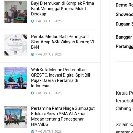
Bayi Ditemukan di Komplek Prima
Demo Ra
Bilal, Meninggal Karena Mulut
Dibekap
Showroo
7 AGUSTUS 2026
Dugaan 
Pemko Medan Raih Peringkat II
Banggar
Skor Arsip ASN Wilayah Kanreg VI
Pertang
BKN
7 AGUSTUS 2026
Wali Kota Medan Perkenalkan
QRESTO, Inovasi Digital Split Bill
Pajak Daerah Pertama di
Indonesia
Ketua Pa
7 AGUSTUS 2026
tersebut
Cabang 
Pertamina Patra Niaga Sumbagut
Edukasi Siswa SMA Al-Azhar
Medan tentang Pencegahan
Selain k
HIV/AIDS
antarany
7 AGUSTUS 2026