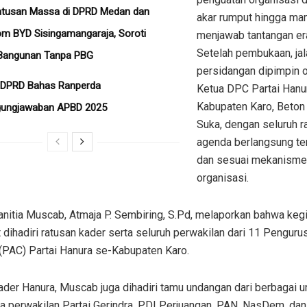
tusan Massa di DPRD Medan dan
akar rumput hingga m
m BYD Sisingamangaraja, Soroti
menjawab tantangan era 
Setelah pembukaan, ja
Bangunan Tanpa PBG
persidangan dipimpin o
 DPRD Bahas Ranperda
Ketua DPC Partai Hanu
Kabupaten Karo, Beton 
gungjawaban APBD 2025
Suka, dengan seluruh r
agenda berlangsung tert
dan sesuai mekanisme
organisasi.
nitia Muscab, Atmaja P. Sembiring, S.Pd, melaporkan bahwa keg
 dihadiri ratusan kader serta seluruh perwakilan dari 11 Penguru
(PAC) Partai Hanura se-Kabupaten Karo.
ader Hanura, Muscab juga dihadiri tamu undangan dari berbagai un
a perwakilan Partai Gerindra, PDI Perjuangan, PAN, NasDem, dan