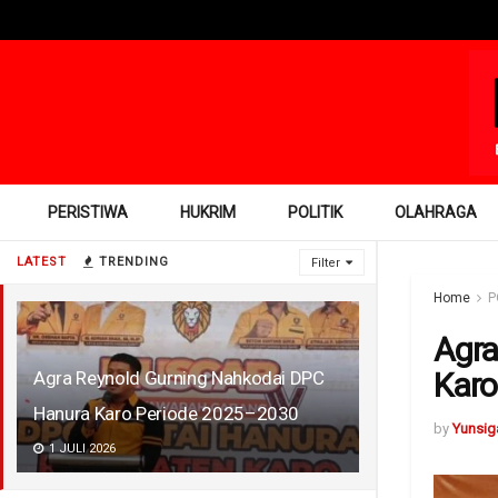
PERISTIWA
HUKRIM
POLITIK
OLAHRAGA
LATEST
TRENDING
Filter
Home
P
Agra
Karo
Agra Reynold Gurning Nahkodai DPC
Hanura Karo Periode 2025–2030
by
Yunsig
1 JULI 2026