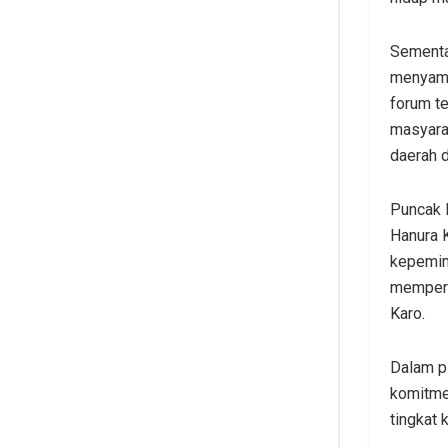
Sementar
menyamp
forum t
masyarak
daerah 
Puncak 
Hanura 
kepemim
memperl
Karo.
Dalam p
komitme
tingkat 