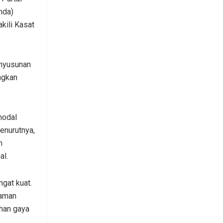
mda)
kili Kasat
enyusunan
ngkan
modal
enurutnya,
n
al.
gat kuat.
zaman
ahan gaya