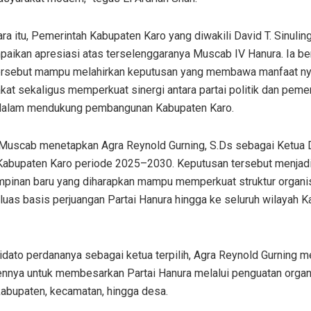
a itu, Pemerintah Kabupaten Karo yang diwakili David T. Sinulin
aikan apresiasi atas terselenggaranya Muscab IV Hanura. Ia be
ersebut mampu melahirkan keputusan yang membawa manfaat ny
at sekaligus memperkuat sinergi antara partai politik dan peme
dalam mendukung pembangunan Kabupaten Karo.
Muscab menetapkan Agra Reynold Gurning, S.Ds sebagai Ketua 
Kabupaten Karo periode 2025–2030. Keputusan tersebut menjad
pinan baru yang diharapkan mampu memperkuat struktur organis
uas basis perjuangan Partai Hanura hingga ke seluruh wilayah 
idato perdananya sebagai ketua terpilih, Agra Reynold Gurning 
nnya untuk membesarkan Partai Hanura melalui penguatan organi
kabupaten, kecamatan, hingga desa.