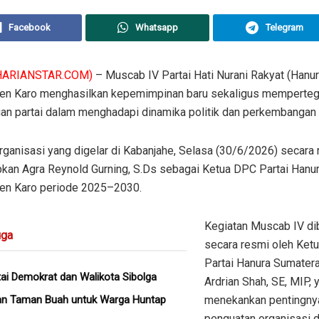
Facebook
Whatsapp
Telegram
HARIANSTAR.COM)
– Muscab IV Partai Hati Nurani Rakyat (Hanur
en Karo menghasilkan kepemimpinan baru sekaligus memperteg
gan partai dalam menghadapi dinamika politik dan perkembangan
ganisasi yang digelar di Kabanjahe, Selasa (30/6/2026) secara
kan Agra Reynold Gurning, S.Ds sebagai Ketua DPC Partai Hanu
en Karo periode 2025–2030.
Kegiatan Muscab IV di
ga
secara resmi oleh Ket
Partai Hanura Sumatera 
ai Demokrat dan Walikota Sibolga
Ardrian Shah, SE, MIP, 
an Taman Buah untuk Warga Huntap
menekankan pentingny
penguatan organisasi da