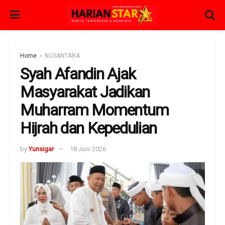
Home
NUSANTARA
Syah Afandin Ajak
Masyarakat Jadikan
Muharram Momentum
Hijrah dan Kepedulian
by
Yunsigar
18 Juni 2026