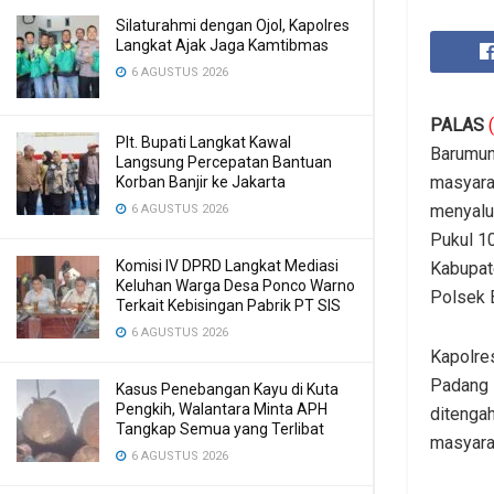
Silaturahmi dengan Ojol, Kapolres
Langkat Ajak Jaga Kamtibmas
6 AGUSTUS 2026
PALAS
Plt. Bupati Langkat Kawal
Barumun
Langsung Percepatan Bantuan
masyara
Korban Banjir ke Jakarta
menyalu
6 AGUSTUS 2026
Pukul 1
Komisi IV DPRD Langkat Mediasi
Kabupat
Keluhan Warga Desa Ponco Warno
Polsek 
Terkait Kebisingan Pabrik PT SIS
6 AGUSTUS 2026
Kapolre
Padang 
Kasus Penebangan Kayu di Kuta
Pengkih, Walantara Minta APH
ditenga
Tangkap Semua yang Terlibat
masyara
6 AGUSTUS 2026