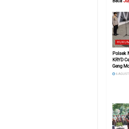
Baca
Ju
HUKUM
Polsek 
KRYD Ce
Geng Mo
6 AGUST