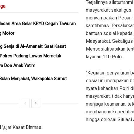
Terjalinnya silaturrahm
ga
masyarakat sekaligus
menyampaikan Pesan
Medan Area Gelar KRYD Cegah Tawuran
kamtibmas. Tersalurka
g Motor
bantuan sosial kepada
Masyarakat. Sekaligus
g Senja di Al-Amanah: Saat Kasat
Mensosialisasikan ten
 Polres Padang Lawas Memeluk
layanan 110 Polri.
ya Doa Anak Yatim
“Kegiatan penyaluran b
Bulan Menjabat, Wakapolda Sumut
sosial ini merupakan b
nyata kehadiran Polri d
masyarakat, tidak hany
menjaga keamanan, teta
membangun kepedulian
hingga selesai Situasi
”,ujar Kasat Binmas.