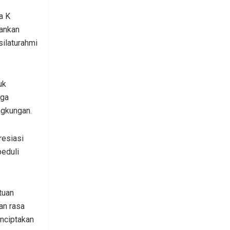
a K
gankan
ilaturahmi
uk
gga
ngkungan.
resiasi
eduli
tuan
an rasa
nciptakan