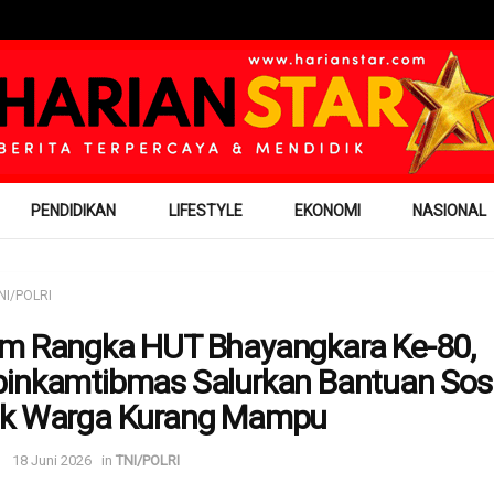
PENDIDIKAN
LIFESTYLE
EKONOMI
NASIONAL
NI/POLRI
m Rangka HUT Bhayangkara Ke-80,
inkamtibmas Salurkan Bantuan Sosi
uk Warga Kurang Mampu
18 Juni 2026
in
TNI/POLRI