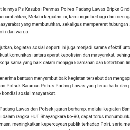
t lainnya Ps Kasubsi Penmas Polres Padang Lawas Bripka Gind
enambahkan, Melalui kegiatan ini, kami ingin berbagi dan merin
asyarakat yang membutuhkan, sekaligus mempererat hubungan s
olri dan warga.
jutkan, kegiatan sosial seperti ini juga menjadi sarana efektif unt
uat komunikasi antara aparat kepolisian dan masyarakat, sehin
 kerja sama yang baik dalam menjaga keamanan dan ketertiban li
enerima bantuan menyambut baik kegiatan tersebut dan mengap
ian Polsek Barumun Polres Padang Lawas yang terus hadir dan p
 kondisi sosial masyarakat.
Padang Lawas dan Polsek jajaran berharap, melalui kegiatan Ban
ini dalam rangka HUT Bhayangkara ke-80, dapat terus menumbuhk
maan, meningkatkan kepercayaan publik terhadap Polri, serta me