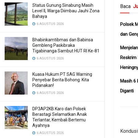
Status Gunung Sinabung Masih
Baca
Ju
Level II, Warga Diimbau Jauhi Zona
Bahaya
Polsek 
6 AGUSTUS 2026
dan Gen
Bhabinkamtibmas dan Babinsa
Gembleng Paskibraka
Menjelan
Tigabinanga Sambut HUT RI Ke-81
Reskrim
6 AGUSTUS 2026
Heningn
Kuasa Hukum PT SAG Warning
Penyebar Berita Bohong: Kita
Masih 6 
Pidanakan!
Diganti
6 AGUSTUS 2026
DP3AP2KB Karo dan Polsek
Berastagi Selamatkan Anak
Terlantar, Kembali Bertemu
Ayahnya
Kondusif
6 AGUSTUS 2026