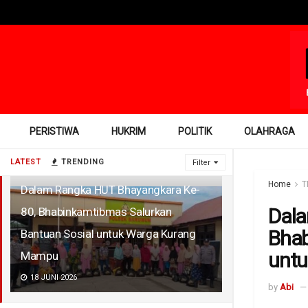
PERISTIWA
HUKRIM
POLITIK
OLAHRAGA
LATEST
TRENDING
Filter
Home
T
Dalam Rangka HUT Bhayangkara Ke-
Dala
80, Bhabinkamtibmas Salurkan
Bhab
Bantuan Sosial untuk Warga Kurang
unt
Mampu
18 JUNI 2026
by
Abi