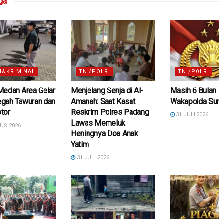
ga
&KRIMINAL
TNI/POLRI
TNI/POLRI
Medan Area Gelar
Menjelang Senja di Al-
Masih 6 Bulan 
gah Tawuran dan
Amanah: Saat Kasat
Wakapolda Sum
tor
Reskrim Polres Padang
31 JULI 2026
Lawas Memeluk
US 2026
Heningnya Doa Anak
Yatim
31 JULI 2026