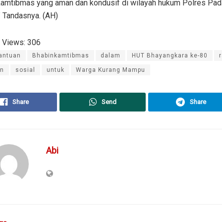
 kamtibmas yang aman dan kondusif di wilayah hukum Polres Pa
” Tandasnya. (AH)
 Views:
306
antuan
Bhabinkamtibmas
dalam
HUT Bhayangkara ke-80
an
sosial
untuk
Warga Kurang Mampu
Share
Send
Share
Abi