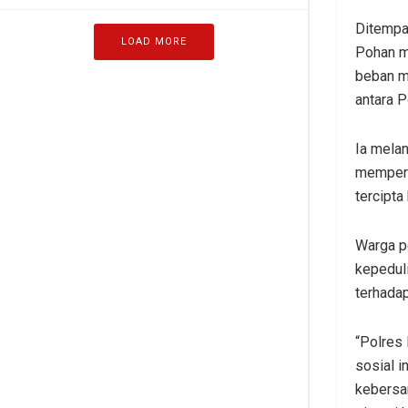
Ditempa
LOAD MORE
Pohan m
beban m
antara P
Ia melan
memperk
tercipta
Warga p
kepedul
terhadap
“Polres 
sosial 
kebersa