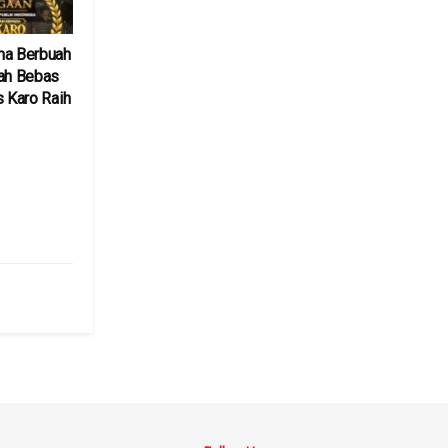
ma Berbuah
yah Bebas
s Karo Raih