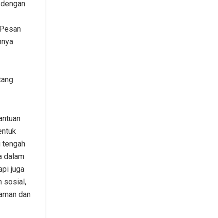
i dengan
-Pesan
nnya
tang
antuan
entuk
i tengah
a dalam
pi juga
 sosial,
 aman dan