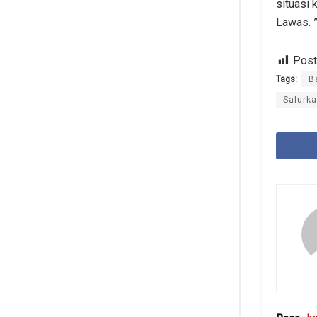
situasi
Lawas. 
Post
Tags:
B
Salurk