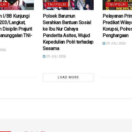
OLRI
TNI/POLRI
TNI/POLRI
 I/BB Kunjungi
Polsek Barumun
Pelayanan Pri
203/Langkat,
Serahkan Bantuan Sosial
Predikat Wila
Disiplin Prajurit
ke Ibu Nur Cahaya
Korupsi, Polre
anunggalan TNI-
Penderita Asites, Wujud
Penghargaan
Kepedulian Polri terhadap
29 JULI 2026
Sesama
2026
29 JULI 2026
LOAD MORE