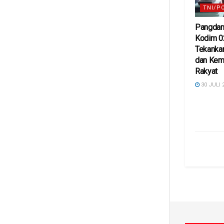
TNI/P
Pangdam
Kodim 0
Tekankan 
dan Kem
Rakyat
30 JULI 