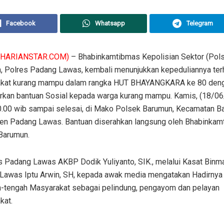
Facebook
Whatsapp
Telegram
(HARIANSTAR.COM)
– Bhabinkamtibmas Kepolisian Sektor (Pol
, Polres Padang Lawas, kembali menunjukkan kepeduliannya te
kat kurang mampu dalam rangka HUT BHAYANGKARA ke 80 den
rkan bantuan Sosial kepada warga kurang mampu. Kamis, (18/06
0.00 wib sampai selesai, di Mako Polsek Barumun, Kecamatan B
en Padang Lawas. Bantuan diserahkan langsung oleh Bhabinkam
Barumun.
s Padang Lawas AKBP Dodik Yuliyanto, SIK., melalui Kasat Binm
Lawas Iptu Arwin, SH, kepada awak media mengatakan Hadirnya 
h-tengah Masyarakat sebagai pelindung, pengayom dan pelayan
kat.