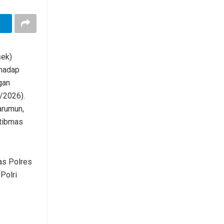
sek)
rhadap
gan
/2026).
arumun,
tibmas
as Polres
Polri