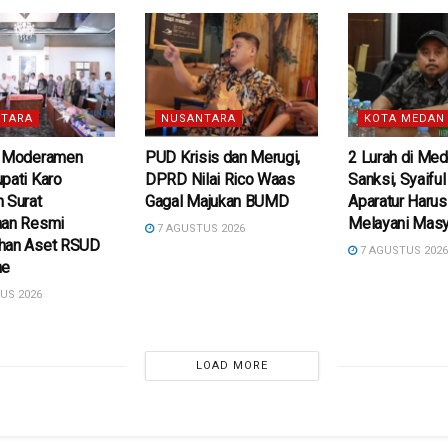
TARA
NUSANTARA
KOTA MEDAN
i Moderamen
PUD Krisis dan Merugi,
2 Lurah di Med
pati Karo
DPRD Nilai Rico Waas
Sanksi, Syaifu
 Surat
Gagal Majukan BUMD
Aparatur Harus
aan Resmi
Melayani Masy
7 AGUSTUS 2026
han Aset RSUD
7 AGUSTUS 202
he
US 2026
LOAD MORE