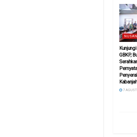
NUSAN
Kunjung
GBKP, Bu
Serahkan
Pernyat
Penyera
Kabanja
7 AGUST