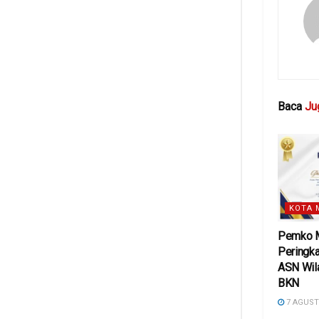
Baca
Ju
KOTA 
Pemko M
Peringka
ASN Wil
BKN
7 AGUST