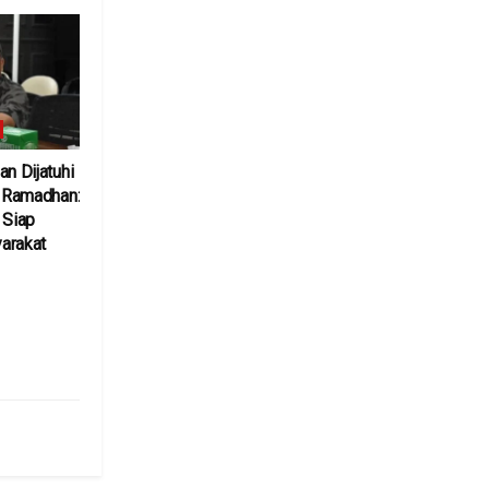
an Dijatuhi
l Ramadhan:
 Siap
arakat
6