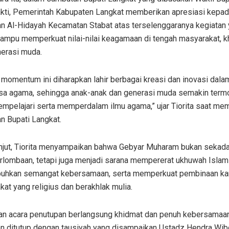
akti, Pemerintah Kabupaten Langkat memberikan apresiasi kepa
an Al-Hidayah Kecamatan Stabat atas terselenggaranya kegiatan
 mampu memperkuat nilai-nilai keagamaan di tengah masyarakat, 
nerasi muda.
 momentum ini diharapkan lahir berbagai kreasi dan inovasi dala
sa agama, sehingga anak-anak dan generasi muda semakin termo
empelajari serta memperdalam ilmu agama,” ujar Tiorita saat m
n Bupati Langkat.
anjut, Tiorita menyampaikan bahwa Gebyar Muharam bukan sekada
rlombaan, tetapi juga menjadi sarana mempererat ukhuwah Islam
hkan semangat kebersamaan, serta memperkuat pembinaan kar
at yang religius dan berakhlak mulia.
an acara penutupan berlangsung khidmat dan penuh kebersamaan
n ditutup dengan tausiyah yang disampaikan Ustadz Hendra Wi