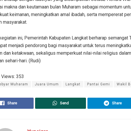
i makna dan keutamaan bulan Muharam sebagai momentum unt
uat keimanan, meningkatkan amal ibadah, serta mempererat pe
h masyarakat.
 kegiatan ini, Pemerintah Kabupaten Langkat berharap semangat 
apat menjadi pendorong bagi masyarakat untuk terus meningkatka
 dan ketakwaan, sekaligus memperkuat nilai-nilai religius dala
n sehari-hari. (Rudi)
 Views:
353
ebyar Muharam
Juara Umum
Langkat
Pantai Gemi
Wakil B
Share
Send
Share