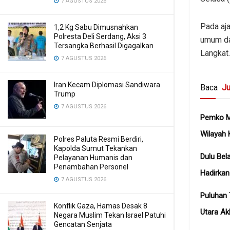
7 AGUSTUS 2026
Pada aja
1,2 Kg Sabu Dimusnahkan
Polresta Deli Serdang, Aksi 3
umum da
Tersangka Berhasil Digagalkan
Langkat.
7 AGUSTUS 2026
Iran Kecam Diplomasi Sandiwara
Baca
Ju
Trump
7 AGUSTUS 2026
Pemko Me
Wilayah 
Polres Paluta Resmi Berdiri,
Kapolda Sumut Tekankan
Dulu Bel
Pelayanan Humanis dan
Penambahan Personel
Hadirka
7 AGUSTUS 2026
Puluhan 
Konflik Gaza, Hamas Desak 8
Utara Ak
Negara Muslim Tekan Israel Patuhi
Gencatan Senjata