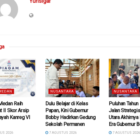
Yunsigar
ga
MEDAN
NUSANTARA
NUSANTARA
edan Raih
Dulu Belajar di Kelas
Puluhan Tahun 
t II Skor Arsip
Papan, Kini Gubernur
Jalan Strategis
ayah Kanreg VI
Bobby Hadirkan Gedung
Utara Akhirnya
Sekolah Permanen
Era Gubernur 
US 2026
7 AGUSTUS 2026
7 AGUSTUS 202