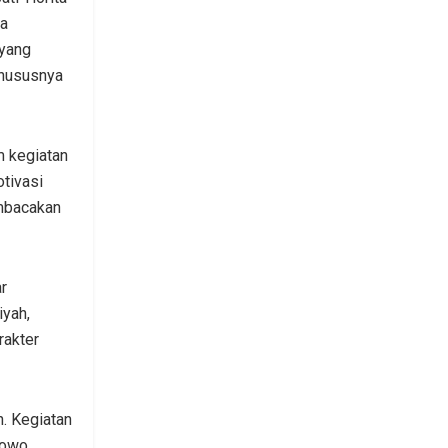
da
 yang
khususnya
m kegiatan
tivasi
embacakan
r
iyah,
akter
. Kegiatan
bowo