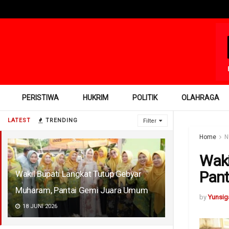
PERISTIWA
HUKRIM
POLITIK
OLAHRAGA
LATEST
TRENDING
Filter
Home
N
Waki
Pant
Wakil Bupati Langkat Tutup Gebyar
Muharam, Pantai Gemi Juara Umum
by
Yunsig
18 JUNI 2026