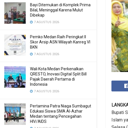
Bayi Ditemukan di Komplek Prima
Bilal, Meninggal Karena Mulut
Dibekap
7 AGUSTUS 2026
Pemko Medan Raih Peringkat II
Skor Arsip ASN Wilayah Kanreg VI
BKN
7 AGUSTUS 2026
Wali Kota Medan Perkenalkan
QRESTO, Inovasi Digital Split Bill
Pajak Daerah Pertama di
Indonesia
7 AGUSTUS 2026
LANGK
Pertamina Patra Niaga Sumbagut
Edukasi Siswa SMA Al-Azhar
Bupati 
Medan tentang Pencegahan
Islam ya
HIV/AIDS
Selasa 