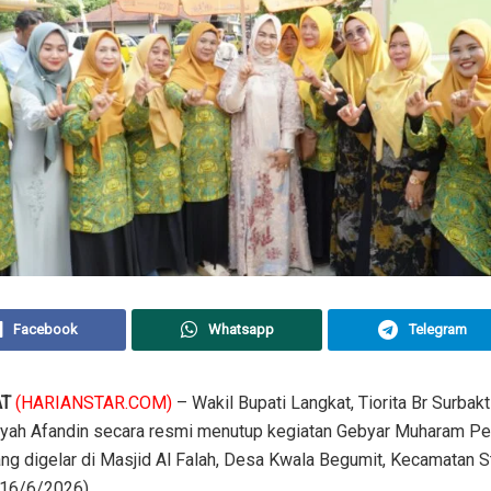
Facebook
Whatsapp
Telegram
AT
(HARIANSTAR.COM)
– Wakil Bupati Langkat, Tiorita Br Surbakt
Syah Afandin secara resmi menutup kegiatan Gebyar Muharam Pe
ng digelar di Masjid Al Falah, Desa Kwala Begumit, Kecamatan S
(16/6/2026).