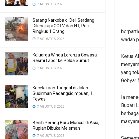
7 AGUSTUS 2026
Sarang Narkoba di Deli Serdang
Dilengkapi CCTV dan HT, Polisi
berparti
Ringkus 1 Orang
wadah p
7 AGUSTUS 2026
Keluarga Winda Lorenza Gowasa
Ketua Al
Resmi Lapor ke Polda Sumut
menyamp
7 AGUSTUS 2026
yang te
Gebyar 
Kecelakaan Tunggal di Jalan
Sudirman Padangsidimpuan, 1
Ia mene
Tewas
Bupati 
7 AGUSTUS 2026
berbaga
masyara
Benih Perang Baru Muncul di Asia,
Rupiah Dibuka Melemah
7 AGUSTUS 2026
Sementar