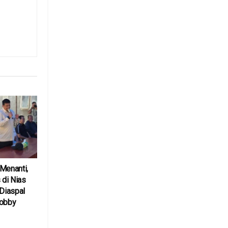
Menanti,
 di Nias
 Diaspal
Bobby
6