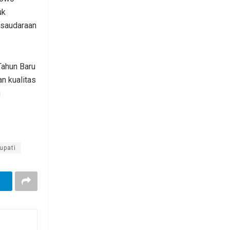
uk
rsaudaraan
Tahun Baru
n kualitas
m
upati