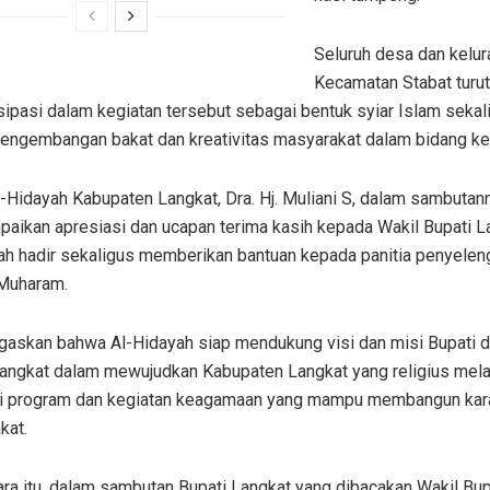
Seluruh desa dan kelur
Kecamatan Stabat turut
sipasi dalam kegiatan tersebut sebagai bentuk syiar Islam sekal
engembangan bakat dan kreativitas masyarakat dalam bidang k
-Hidayah Kabupaten Langkat, Dra. Hj. Muliani S, dalam sambutan
aikan apresiasi dan ucapan terima kasih kepada Wakil Bupati L
lah hadir sekaligus memberikan bantuan kepada panitia penyelen
Muharam.
gaskan bahwa Al-Hidayah siap mendukung visi dan misi Bupati d
Langkat dalam mewujudkan Kabupaten Langkat yang religius mela
i program dan kegiatan keagamaan yang mampu membangun kar
kat.
a itu, dalam sambutan Bupati Langkat yang dibacakan Wakil Bupa