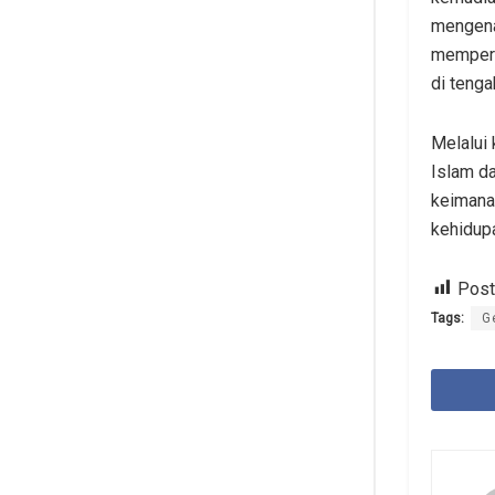
mengena
memperk
di tenga
Melalui
Islam d
keimanan
kehidupa
Post
Tags:
G