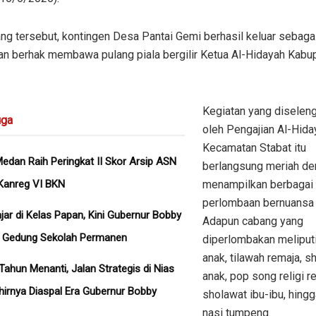
ng tersebut, kontingen Desa Pantai Gemi berhasil keluar sebagai
n berhak membawa pulang piala bergilir Ketua Al-Hidayah Kabu
Kegiatan yang diselen
ga
oleh Pengajian Al-Hida
Kecamatan Stabat itu
dan Raih Peringkat II Skor Arsip ASN
berlangsung meriah d
Kanreg VI BKN
menampilkan berbagai
perlombaan bernuansa 
ajar di Kelas Papan, Kini Gubernur Bobby
Adapun cabang yang
n Gedung Sekolah Permanen
diperlombakan meliputi 
anak, tilawah remaja, s
Tahun Menanti, Jalan Strategis di Nias
anak, pop song religi r
hirnya Diaspal Era Gubernur Bobby
sholawat ibu-ibu, hing
nasi tumpeng.