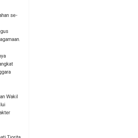
ahan se-
igus
eagamaan.
nya
angkat
ggara
an Wakil
lui
akter
ti Tiorita