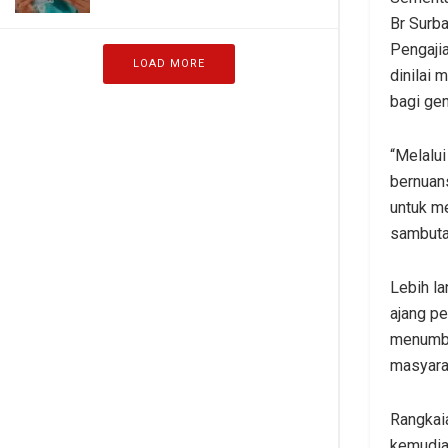
Br Surb
Pengaji
LOAD MORE
dinilai
bagi ge
“Melalui
bernuan
untuk m
sambuta
Lebih l
ajang pe
menumbu
masyarak
Rangkai
kemudia