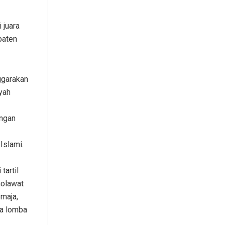
 juara
paten
ggarakan
yah
engan
Islami.
tartil
holawat
emaja,
ga lomba