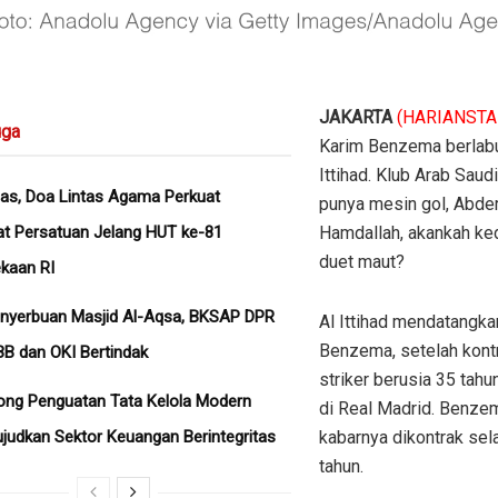
JAKARTA
(HARIANSTA
ga
Karim Benzema berlabu
Ittihad. Klub Arab Saudi
as, Doa Lintas Agama Perkuat
punya mesin gol, Abde
t Persatuan Jelang HUT ke-81
Hamdallah, akankah ked
duet maut?
kaan RI
enyerbuan Masjid Al-Aqsa, BKSAP DPR
Al Ittihad mendatangka
Benzema, setelah kont
B dan OKI Bertindak
striker berusia 35 tahun
ong Penguatan Tata Kelola Modern
di Real Madrid. Benze
judkan Sektor Keuangan Berintegritas
kabarnya dikontrak sel
tahun.