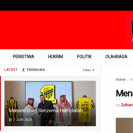
PERISTIWA
HUKRIM
POLITIK
OLAHRAGA
LATEST
TRENDING
Filter
Home
N
Mena
by
Zulha
Menanti Duet Benzema-Hamdallah
7 JUNI 2023