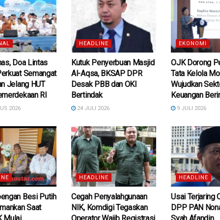
NAL
HEADLINE
EKONOMI
as, Doa Lintas
Kutuk Penyerbuan Masjid
OJK Dorong P
erkuat Semangat
Al-Aqsa, BKSAP DPR
Tata Kelola Mo
an Jelang HUT
Desak PBB dan OKI
Wujudkan Sekt
emerdekaan RI
Bertindak
Keuangan Berin
US 2026
24 JULI 2026
9 JULI 2026
INE
HEADLINE
HEADLINE
engan Besi Putih
Cegah Penyalahgunaan
Usai Terjaring
amankan Saat
NIK, Komdigi Tegaskan
DPP PAN Nona
 Mulai
Operator Wajib Registrasi
Syah Afandin