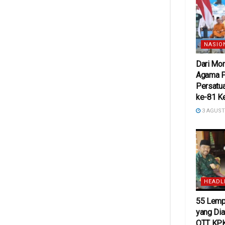
NASIO
Dari Mon
Agama P
Persatu
ke-81 K
3 AGUST
HEADL
55 Lemp
yang Di
OTT KPK