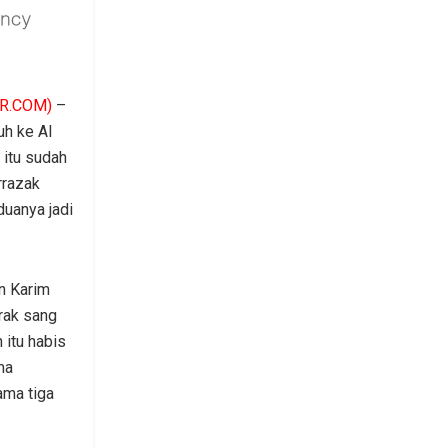
R.COM)
–
h ke Al
 itu sudah
rrazak
uanya jadi
n Karim
rak sang
 itu habis
ma
ama tiga