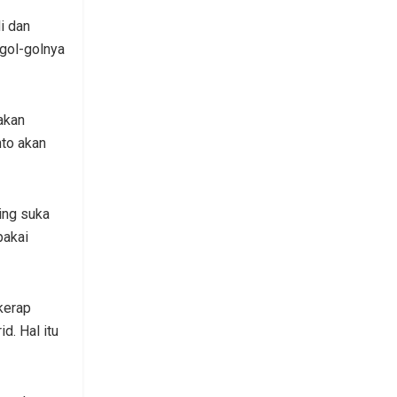
i dan
 gol-golnya
akan
nto akan
ing suka
pakai
kerap
d. Hal itu