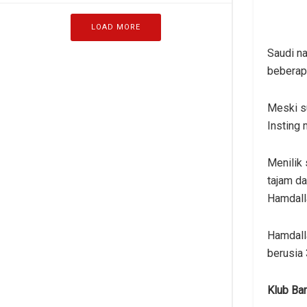
LOAD MORE
Saudi na
beberapa
Meski su
Insting 
Menilik 
tajam da
Hamdall
Hamdall
berusia 
Klub Ba