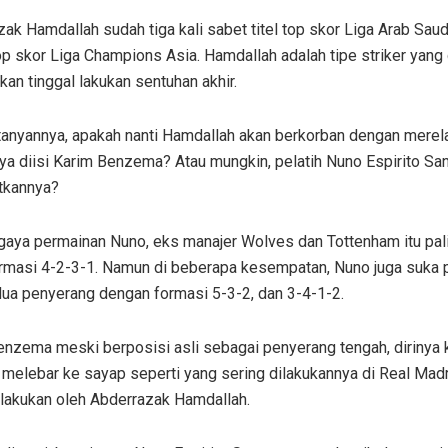
ak Hamdallah sudah tiga kali sabet titel top skor Liga Arab Saud
op skor Liga Champions Asia. Hamdallah adalah tipe striker yang
an tinggal lakukan sentuhan akhir.
tanyannya, apakah nanti Hamdallah akan berkorban dengan merel
a diisi Karim Benzema? Atau mungkin, pelatih Nuno Espirito Sa
tkannya?
 gaya permainan Nuno, eks manajer Wolves dan Tottenham itu pal
ormasi 4-2-3-1. Namun di beberapa kesempatan, Nuno juga suka 
ua penyerang dengan formasi 5-3-2, dan 3-4-1-2.
enzema meski berposisi asli sebagai penyerang tengah, dirinya 
melebar ke sayap seperti yang sering dilakukannya di Real Madri
ilakukan oleh Abderrazak Hamdallah.