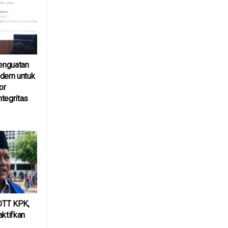
enguatan
dern untuk
or
tegritas
 OTT KPK,
ktifkan