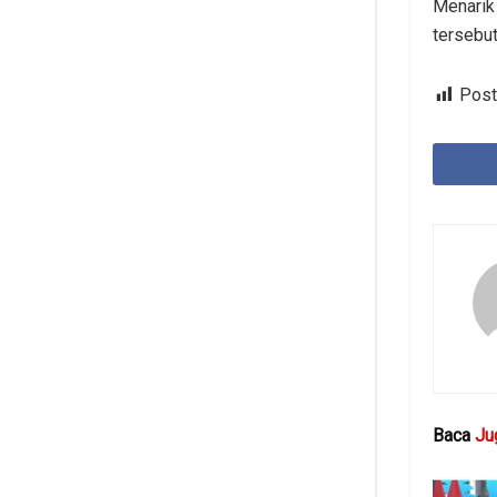
Menarik 
tersebu
Post
Baca
Ju