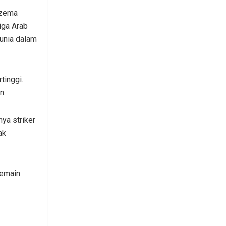
nzema
iga Arab
dunia dalam
tinggi.
n.
nya striker
ak
pemain