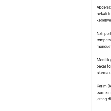
Abderraz
sekali t
kebanyak
Nah per
tempatny
mendue
Menilik
pakai f
skema d
Karim B
bermain 
jarang d