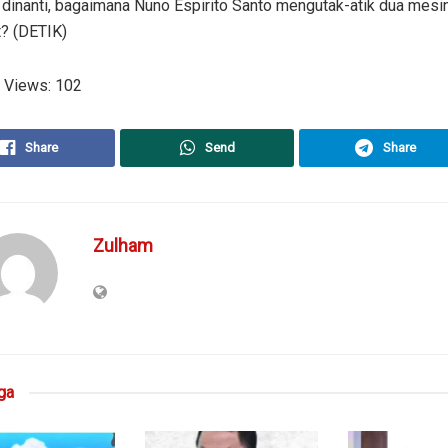
dinanti, bagaimana Nuno Espirito Santo mengutak-atik dua mesi
t? (DETIK)
 Views:
102
Share
Send
Share
Zulham
ga