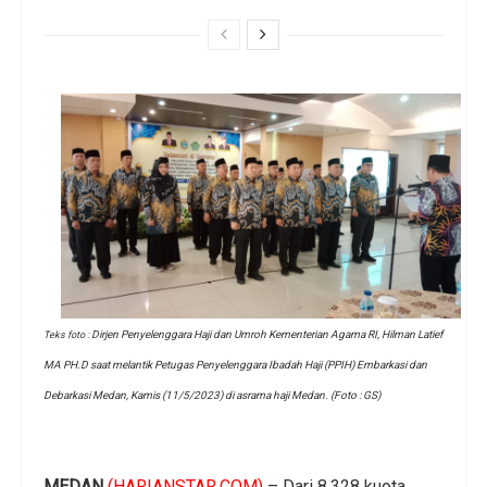
Dirjen Penyelenggara Haji dan Umroh Kementerian Agama RI, Hilman Latief
Teks foto :
MA PH.D
saat melantik Petugas Penyelenggara Ibadah Haji (PPIH) Embarkasi dan
Debarkasi Medan, Kamis (11/5/2023) di asrama haji Medan. (Foto : GS)
MEDAN
(HARIANSTAR.COM)
– Dari 8.328 kuota