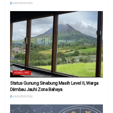
6 AGUSTUS 2026
HEADLINE
Status Gunung Sinabung Masih Level II, Warga
Diimbau Jauhi Zona Bahaya
6 AGUSTUS 2026