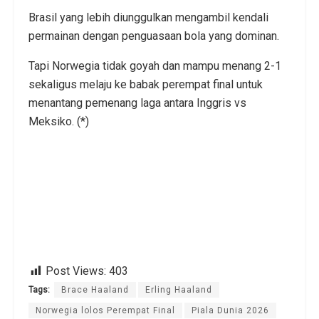
Brasil yang lebih diunggulkan mengambil kendali
permainan dengan penguasaan bola yang dominan.
Tapi Norwegia tidak goyah dan mampu menang 2-1
sekaligus melaju ke babak perempat final untuk
menantang pemenang laga antara Inggris vs
Meksiko. (*)
Post Views:
403
Tags:
Brace Haaland
Erling Haaland
Norwegia lolos Perempat Final
Piala Dunia 2026