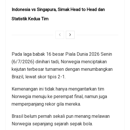
Indonesia vs Singapura, Simak Head to Head dan
Statistik Kedua Tim
Pada laga babak 16 besar Piala Dunia 2026 Senin
(6/7/2026) dinihari tadi, Norwegia menciptakan
kejutan terbesar turnamen dengan menumbangkan
Brazil, lewat skor tipis 2-1.
Kemenangan ini tidak hanya mengantarkan tim
Norwegia menuju ke perempat final, namun juga
memperpanjang rekor gila mereka.
Brasil belum pernah sekali pun menang melawan
Norwegia sepanjang sejarah sepak bola.