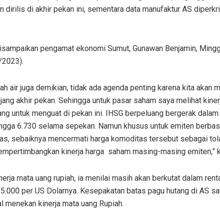
n dirilis di akhir pekan ini, sementara data manufaktur AS diperkr
 disampaikan pengamat ekonomi Sumut, Gunawan Benjamin, Ming
/2023).
nah air juga demikian, tidak ada agenda penting karena kita akan
njang akhir pekan. Sehingga untuk pasar saham saya melihat kiner
ang untuk menguat di pekan ini. IHSG berpeluang bergerak dalam
ingga 6.730 selama sepekan. Namun khusus untuk emiten berbas
as, sebaiknya mencermati harga komoditas tersebut sebagai tol
empertimbangkan kinerja harga saham masing-masing emiten,” k
nerja mata uang rupiah, ia menilai masih akan berkutat dalam ren
15.000 per US Dolarnya. Kesepakatan batas pagu hutang di AS sa
al menekan kinerja mata uang Rupiah.