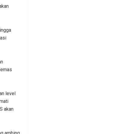
akan
hingga
asi
an
a emas
an level
mati
AS akan
ng ambing