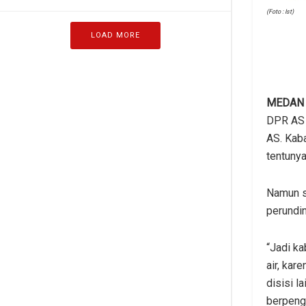
(Foto : Ist)
LOAD MORE
MEDAN
DPR AS 
AS. Kaba
tentunya
Namun se
perundin
“Jadi ka
air, kar
disisi l
berpeng