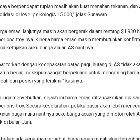
saya berpendapat rupiah masih akan kuat menahan tekanan, dan 
lidasi di level psikologis 15.000,” jelas Gunawan.
rga emas, lanjutnya masih akan bergerak dalam rentang $1.930 
per ons troy nya. Kinerja harga emas masih membutuhkan konfirm
na kebijakan suku bunga acuan AS nantinya.
ar terkait dengan kesepakatan batas pagu hutang di AS tidak ak
aruh besar, meskipun sangat berpeluang untuk menggiring harg
ndah dari posisi yang terakhir,” katanya.
juga menyebutkan, sejauh ini harga emas ditransaksikan dikisar
er ons troy. Secara keseluruhan, pelaku pasar akan lebih mencer
inan bagaimana nantinya suku bunga acuan yang dimotori oleh 
k di bulan Juni.
 belum ada kepastian tersebut, harga emas masih akan teromba