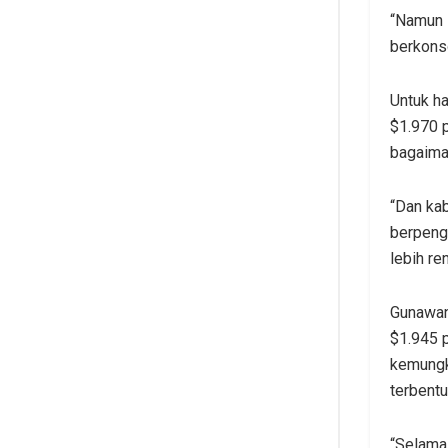
“Namun 
berkonso
Untuk ha
$1.970 
bagaima
“Dan kab
berpeng
lebih re
Gunawan 
$1.945 p
kemungk
terbentu
“Selama