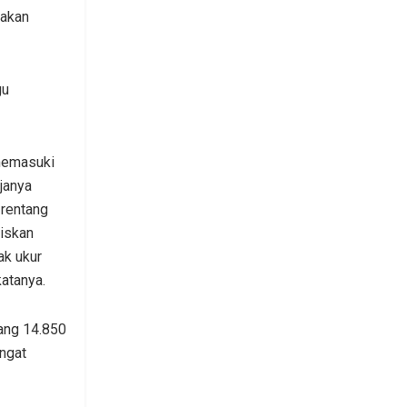
iakan
gu
 memasuki
janya
 rentang
iskan
ak ukur
atanya.
tang 14.850
ngat