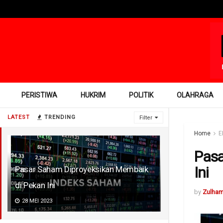
PERISTIWA
HUKRIM
POLITIK
OLAHRAGA
LATEST
TRENDING
Filter
Home
E
Pasa
Ini
Pasar Saham Diproyeksikan Membaik
di Pekan Ini
by
Zulha
28 MEI 2023