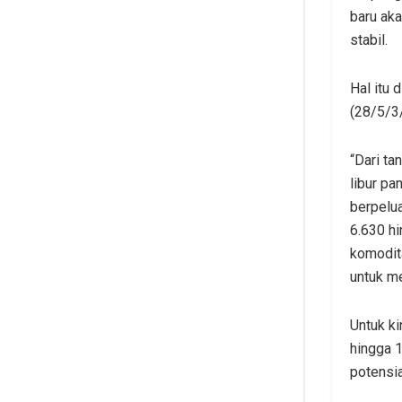
baru aka
stabil.
Hal itu
(28/5/3
“Dari ta
libur pa
berpelu
6.630 h
komodit
untuk m
Untuk ki
hingga 
potensi