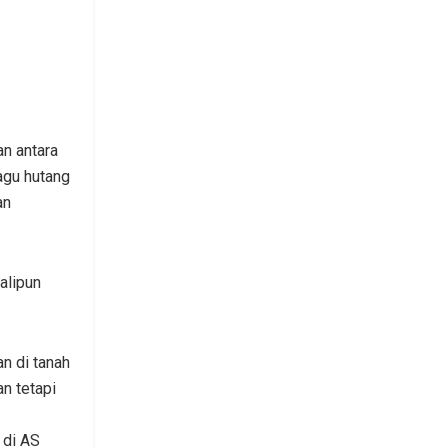
an antara
agu hutang
an
alipun
n di tanah
an tetapi
 di AS