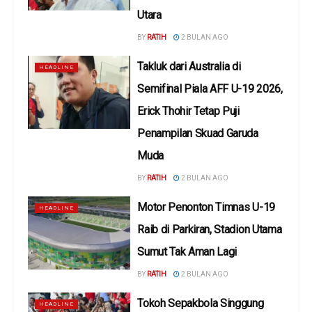
Utara
BY
RATIH
2 BULAN AGO
Takluk dari Australia di
HEADLINE
Semifinal Piala AFF U-19 2026,
Erick Thohir Tetap Puji
Penampilan Skuad Garuda
Muda
BY
RATIH
2 BULAN AGO
Motor Penonton Timnas U-19
HEADLINE
Raib di Parkiran, Stadion Utama
Sumut Tak Aman Lagi
BY
RATIH
2 BULAN AGO
Tokoh Sepakbola Singgung
HEADLINE