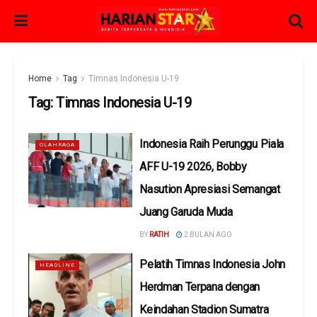
Home
Tag
Timnas Indonesia U-19
Tag:
Timnas Indonesia U-19
Indonesia Raih Perunggu Piala
OLAHRAGA
AFF U-19 2026, Bobby
Nasution Apresiasi Semangat
Juang Garuda Muda
BY
RATIH
2 BULAN AGO
Pelatih Timnas Indonesia John
HEADLINE
Herdman Terpana dengan
Keindahan Stadion Sumatra