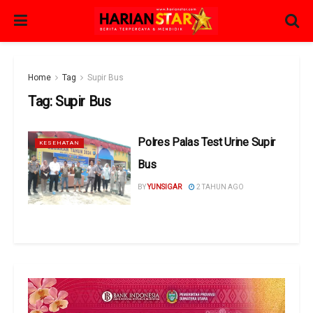
Home
Tag
Supir Bus
Tag:
Supir Bus
Polres Palas Test Urine Supir
KESEHATAN
Bus
BY
YUNSIGAR
2 TAHUN AGO