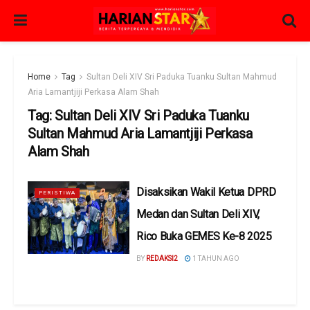
Home
Tag
Sultan Deli XIV Sri Paduka Tuanku Sultan Mahmud
Aria Lamantjiji Perkasa Alam Shah
Tag:
Sultan Deli XIV Sri Paduka Tuanku
Sultan Mahmud Aria Lamantjiji Perkasa
Alam Shah
Disaksikan Wakil Ketua DPRD
PERISTIWA
Medan dan Sultan Deli XIV,
Rico Buka GEMES Ke-8 2025
BY
REDAKSI2
1 TAHUN AGO