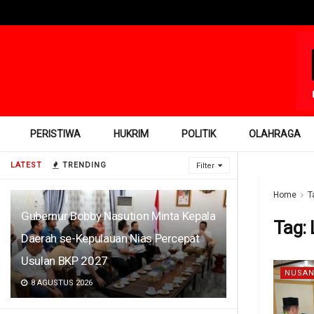
PERISTIWA
HUKRIM
POLITIK
OLAHRAGA
LATEST
TRENDING
Filter
Home
T
Gubernur Bobby Nasution Minta Kepala
Tag:
Daerah se-Kepulauan Nias Percepat
Usulan BKP 2027
NUSAN
8 AGUSTUS 2026