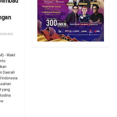
Diimbau
n
ngan
AHUN AGO
 - Wakil
anto
ikan
n Daerah
 Indonesia
Asahan
9 yang
Roslina
he