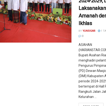
2024-2029, 
Laksanaka
Amanah de
Ikhlas
BY
YUNSIGAR
1 T
0
ASAHAN
(HARIANSTAR.COM)
Bupati Asahan Ri
menghadiri pelant
Pengurus Pimpina
(PD) Dewan Masjid
(DMI) Kabupaten 
periode 2024-202
bertempat di Hall 
Rangkuti Jalan Ja
Kelurahan ...