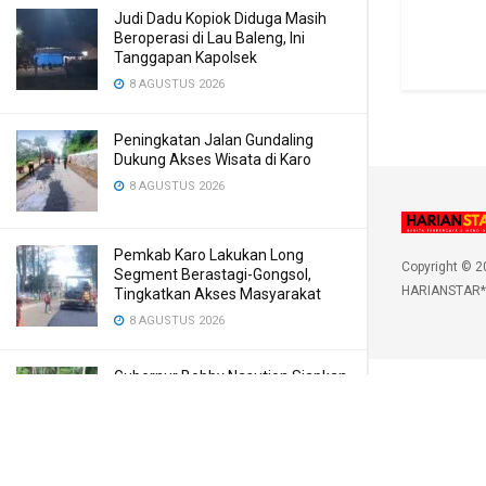
Judi Dadu Kopiok Diduga Masih
Beroperasi di Lau Baleng, Ini
Tanggapan Kapolsek
8 AGUSTUS 2026
Peningkatan Jalan Gundaling
Dukung Akses Wisata di Karo
8 AGUSTUS 2026
Pemkab Karo Lakukan Long
Copyright © 2
Segment Berastagi-Gongsol,
HARIANSTAR*
Tingkatkan Akses Masyarakat
8 AGUSTUS 2026
Gubernur Bobby Nasution Siapkan
Rumah Produksi Kelapa di Nias
Utara
8 AGUSTUS 2026