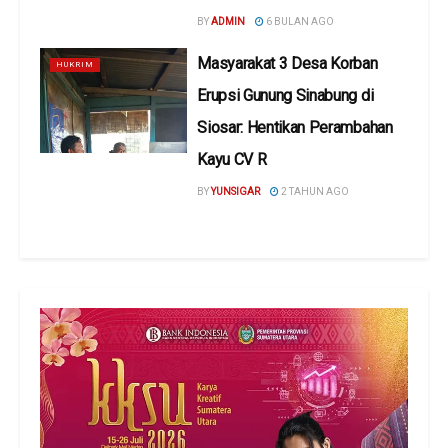
BY
ADMIN
6 BULAN AGO
Masyarakat 3 Desa Korban
HUKRIM
Erupsi Gunung Sinabung di
Siosar: Hentikan Perambahan
Kayu CV R
BY
YUNSIGAR
2 TAHUN AGO