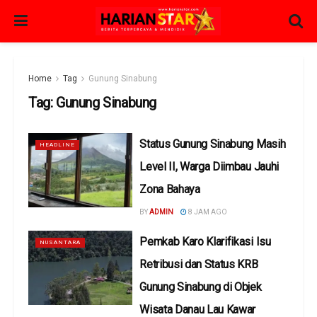
Home
Tag
Gunung Sinabung
Tag:
Gunung Sinabung
Status Gunung Sinabung Masih
HEADLINE
Level II, Warga Diimbau Jauhi
Zona Bahaya
BY
ADMIN
8 JAM AGO
Pemkab Karo Klarifikasi Isu
NUSANTARA
Retribusi dan Status KRB
Gunung Sinabung di Objek
Wisata Danau Lau Kawar