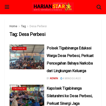
Home
Tag
Desa Perbesi
Tag:
Desa Perbesi
Polsek Tigabinanga Edukasi
TNI/POLRI
Warga Desa Perbesi, Perkuat
Pencegahan Bahaya Narkoba
dari Lingkungan Keluarga
BY
ADMIN
4 MINGGU AGO
Kapolsek Tigabinanga
TNI/POLRI
Silaturahmi ke Desa Perbesi,
Perkuat Sinergi Jaga