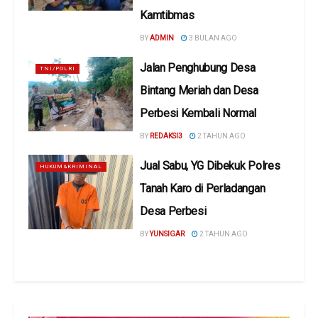
Kamtibmas
BY
ADMIN
3 BULAN AGO
Jalan Penghubung Desa
TNI/POLRI
Bintang Meriah dan Desa
Perbesi Kembali Normal
BY
REDAKSI3
2 TAHUN AGO
Jual Sabu, YG Dibekuk Polres
HUKUM&KRIMINAL
Tanah Karo di Perladangan
Desa Perbesi
BY
YUNSIGAR
2 TAHUN AGO