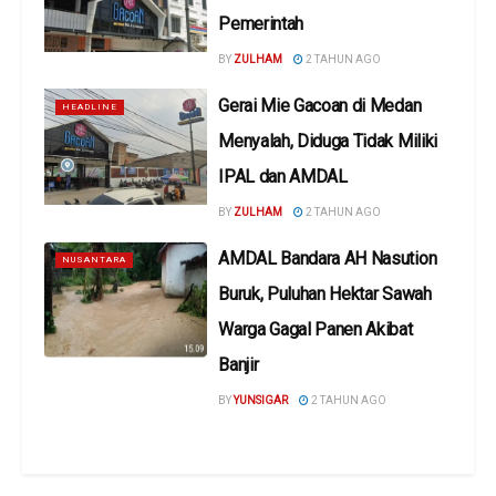
Pemerintah
BY
ZULHAM
2 TAHUN AGO
Gerai Mie Gacoan di Medan
HEADLINE
Menyalah, Diduga Tidak Miliki
IPAL dan AMDAL
BY
ZULHAM
2 TAHUN AGO
AMDAL Bandara AH Nasution
NUSANTARA
Buruk, Puluhan Hektar Sawah
Warga Gagal Panen Akibat
Banjir
BY
YUNSIGAR
2 TAHUN AGO