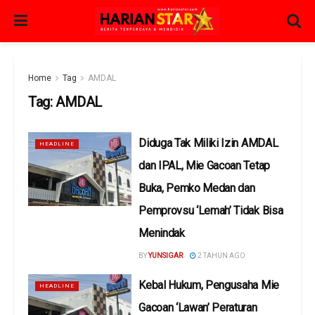
Home
Tag
AMDAL
Tag:
AMDAL
Diduga Tak Miliki Izin AMDAL
HEADLINE
dan IPAL, Mie Gacoan Tetap
Buka, Pemko Medan dan
Pemprovsu ‘Lemah’ Tidak Bisa
Menindak
BY
YUNSIGAR
2 TAHUN AGO
Kebal Hukum, Pengusaha Mie
HEADLINE
Gacoan ‘Lawan’ Peraturan