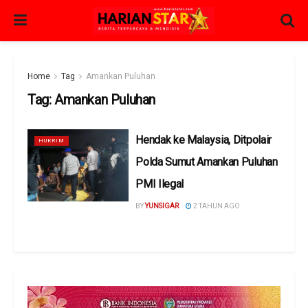
Home
Tag
Amankan Puluhan
Tag:
Amankan Puluhan
Hendak ke Malaysia, Ditpolair
HUKRIM
Polda Sumut Amankan Puluhan
PMI Ilegal
BY
YUNSIGAR
2 TAHUN AGO