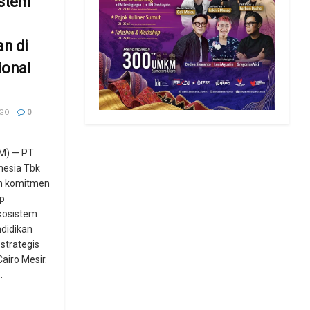
istem
an di
ional
AGO
0
M) — PT
nesia Tbk
n komitmen
ap
osistem
ndidikan
 strategis
airo Mesir.
.