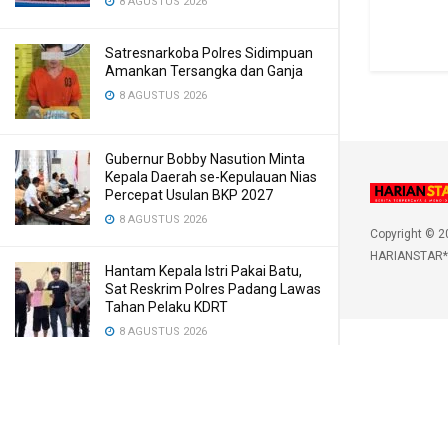
8 AGUSTUS 2026
Satresnarkoba Polres Sidimpuan
Amankan Tersangka dan Ganja
8 AGUSTUS 2026
Gubernur Bobby Nasution Minta
Kepala Daerah se-Kepulauan Nias
Percepat Usulan BKP 2027
8 AGUSTUS 2026
Copyright © 2
HARIANSTAR*
Hantam Kepala Istri Pakai Batu,
Sat Reskrim Polres Padang Lawas
Tahan Pelaku KDRT
8 AGUSTUS 2026
Sinergi Pemkab Madina dan DPR
RI, 154 Anak Terima Beasiswa
Program Indonesia Pintar 2026
8 AGUSTUS 2026