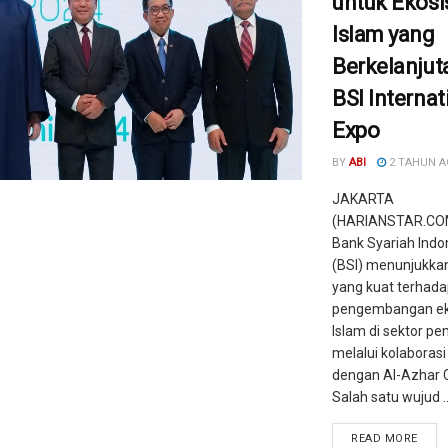
untuk Ekos
Islam yang
Berkelanjut
BSI Internat
Expo
BY
ABI
2 TAHUN 
JAKARTA
(HARIANSTAR.CO
Bank Syariah Indo
(BSI) menunjukka
yang kuat terhad
pengembangan ek
Islam di sektor pe
melalui kolaborasi
dengan Al-Azhar C
Salah satu wujud ..
READ MORE