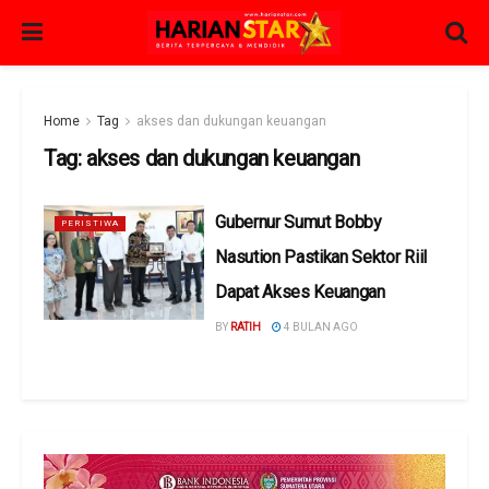
Home
Tag
akses dan dukungan keuangan
Tag:
akses dan dukungan keuangan
Gubernur Sumut Bobby
PERISTIWA
Nasution Pastikan Sektor Riil
Dapat Akses Keuangan
BY
RATIH
4 BULAN AGO