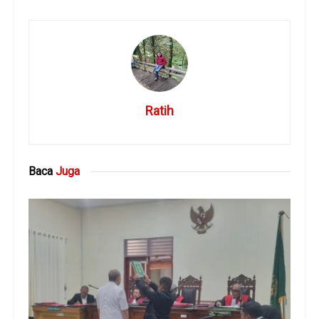
Ratih
Baca
Juga