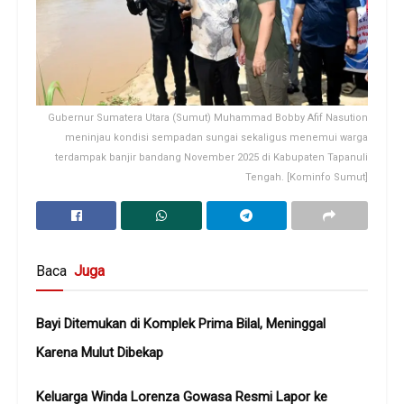
Gubernur Sumatera Utara (Sumut) Muhammad Bobby Afif Nasution
meninjau kondisi sempadan sungai sekaligus menemui warga
terdampak banjir bandang November 2025 di Kabupaten Tapanuli
Tengah. [Kominfo Sumut]
Baca
Juga
Bayi Ditemukan di Komplek Prima Bilal, Meninggal
Karena Mulut Dibekap
Keluarga Winda Lorenza Gowasa Resmi Lapor ke