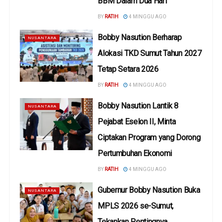
BBM Dalam Dua Hari
BY
RATIH
4 MINGGU AGO
Bobby Nasution Berharap
NUSANTARA
Alokasi TKD Sumut Tahun 2027
Tetap Setara 2026
BY
RATIH
4 MINGGU AGO
Bobby Nasution Lantik 8
NUSANTARA
Pejabat Eselon II, Minta
Ciptakan Program yang Dorong
Pertumbuhan Ekonomi
BY
RATIH
4 MINGGU AGO
Gubernur Bobby Nasution Buka
NUSANTARA
MPLS 2026 se-Sumut,
Tekankan Pentingnya