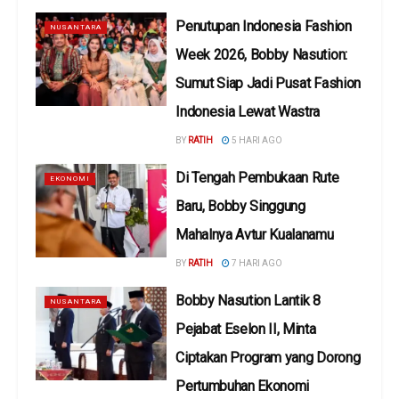
Penutupan Indonesia Fashion
NUSANTARA
Week 2026, Bobby Nasution:
Sumut Siap Jadi Pusat Fashion
Indonesia Lewat Wastra
BY
RATIH
5 HARI AGO
Di Tengah Pembukaan Rute
EKONOMI
Baru, Bobby Singgung
Mahalnya Avtur Kualanamu
BY
RATIH
7 HARI AGO
Bobby Nasution Lantik 8
NUSANTARA
Pejabat Eselon II, Minta
Ciptakan Program yang Dorong
Pertumbuhan Ekonomi