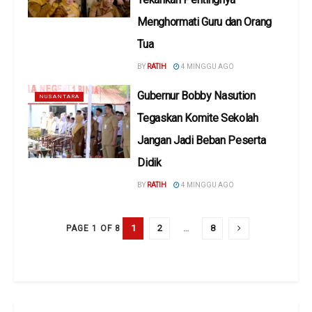
Menghormati Guru dan Orang
Tua
BY
RATIH
4 MINGGU AGO
Gubernur Bobby Nasution
NUSANTARA
Tegaskan Komite Sekolah
Jangan Jadi Beban Peserta
Didik
BY
RATIH
4 MINGGU AGO
1
2
…
8
PAGE 1 OF 8