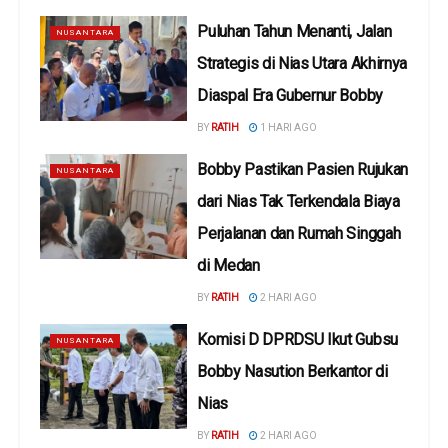
Puluhan Tahun Menanti, Jalan
NUSANTARA
Strategis di Nias Utara Akhirnya
Diaspal Era Gubernur Bobby
BY
RATIH
1 HARI AGO
Bobby Pastikan Pasien Rujukan
NUSANTARA
dari Nias Tak Terkendala Biaya
Perjalanan dan Rumah Singgah
di Medan
BY
RATIH
2 HARI AGO
Komisi D DPRDSU Ikut Gubsu
NUSANTARA
Bobby Nasution Berkantor di
Nias
BY
RATIH
2 HARI AGO