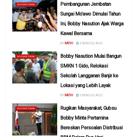
Pembangunan Jembatan
NUSANTARA
Sungai Mo’awo Dimulai Tahun
Ini, Bobby Nasution Ajak Warga
Kawal Bersama
BY
RATIH
3 MINGGU AGO
Bobby Nasution Mulai Bangun
NUSANTARA
SMKN 1 Gido, Relokasi
Sekolah Langganan Banjir ke
Lokasi yang Lebih Layak
BY
RATIH
3 MINGGU AGO
Rugikan Masyarakat, Gubsu
NUSANTARA
Bobby Minta Pertamina
Bereskan Persoalan Distribusi