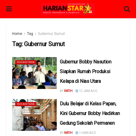
Home
Tag
Gubernur Sumut
Tag:
Gubernur Sumut
Gubernur Bobby Nasution
NUSANTARA
Siapkan Rumah Produksi
Kelapa di Nias Utara
BY
RATIH
12 JAM AGO
Dulu Belajar di Kelas Papan,
NUSANTARA
Kini Gubernur Bobby Hadirkan
Gedung Sekolah Permanen
BY
RATIH
1 HARI AGO