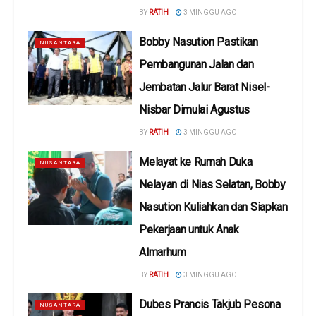
BY
RATIH
3 MINGGU AGO
Bobby Nasution Pastikan
NUSANTARA
Pembangunan Jalan dan
Jembatan Jalur Barat Nisel-
Nisbar Dimulai Agustus
BY
RATIH
3 MINGGU AGO
Melayat ke Rumah Duka
NUSANTARA
Nelayan di Nias Selatan, Bobby
Nasution Kuliahkan dan Siapkan
Pekerjaan untuk Anak
Almarhum
BY
RATIH
3 MINGGU AGO
Dubes Prancis Takjub Pesona
NUSANTARA