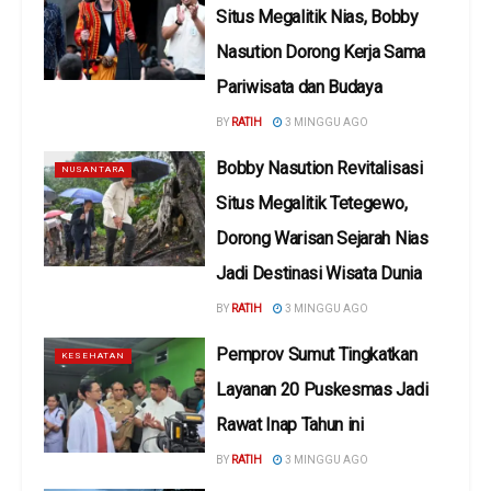
Situs Megalitik Nias, Bobby
Nasution Dorong Kerja Sama
Pariwisata dan Budaya
BY
RATIH
3 MINGGU AGO
Bobby Nasution Revitalisasi
NUSANTARA
Situs Megalitik Tetegewo,
Dorong Warisan Sejarah Nias
Jadi Destinasi Wisata Dunia
BY
RATIH
3 MINGGU AGO
Pemprov Sumut Tingkatkan
KESEHATAN
Layanan 20 Puskesmas Jadi
Rawat Inap Tahun ini
BY
RATIH
3 MINGGU AGO