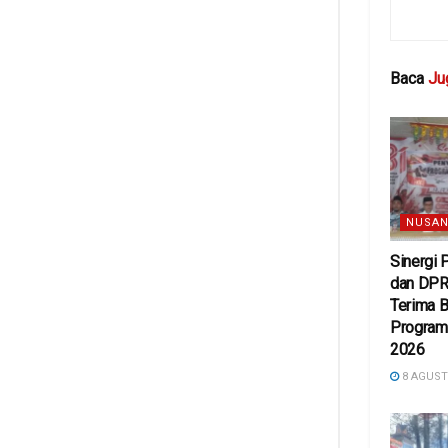
Baca
Ju
NUSAN
Sinergi
dan DPR
Terima 
Program 
2026
8 AGUST