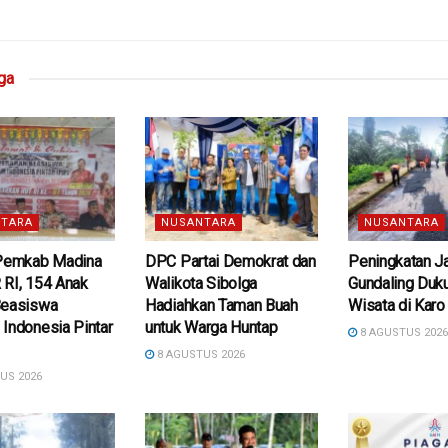
ga
TARA
NUSANTARA
NUSANTARA
 Pemkab Madina
DPC Partai Demokrat dan
Peningkatan J
 RI, 154 Anak
Walikota Sibolga
Gundaling Duk
Beasiswa
Hadiahkan Taman Buah
Wisata di Karo
Indonesia Pintar
untuk Warga Huntap
8 AGUSTUS 202
8 AGUSTUS 2026
US 2026