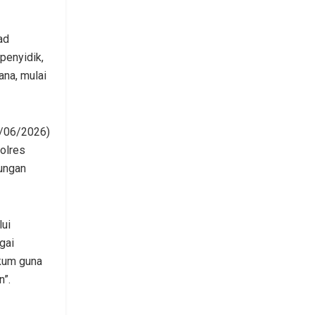
ad
penyidik,
na, mulai
3/06/2026)
olres
kungan
lui
gai
ukum guna
n”.