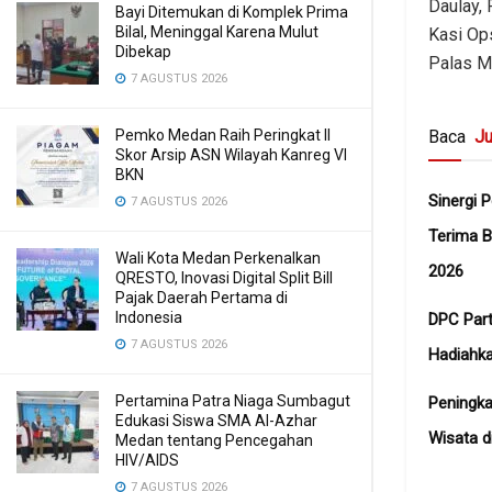
Daulay,
Bayi Ditemukan di Komplek Prima
Bilal, Meninggal Karena Mulut
Kasi Op
Dibekap
Palas M
7 AGUSTUS 2026
Baca
Ju
Pemko Medan Raih Peringkat II
Skor Arsip ASN Wilayah Kanreg VI
BKN
Sinergi 
7 AGUSTUS 2026
Terima B
Wali Kota Medan Perkenalkan
2026
QRESTO, Inovasi Digital Split Bill
Pajak Daerah Pertama di
Indonesia
DPC Part
7 AGUSTUS 2026
Hadiahk
Pertamina Patra Niaga Sumbagut
Peningka
Edukasi Siswa SMA Al-Azhar
Wisata d
Medan tentang Pencegahan
HIV/AIDS
7 AGUSTUS 2026