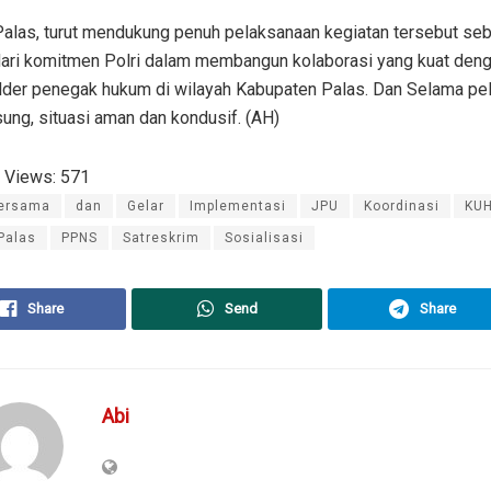
Palas, turut mendukung penuh pelaksanaan kegiatan tersebut se
dari komitmen Polri dalam membangun kolaborasi yang kuat deng
lder penegak hukum di wilayah Kabupaten Palas. Dan Selama pe
ung, situasi aman dan kondusif. (AH)
 Views:
571
ersama
dan
Gelar
Implementasi
JPU
Koordinasi
KUH
Palas
PPNS
Satreskrim
Sosialisasi
Share
Send
Share
Abi