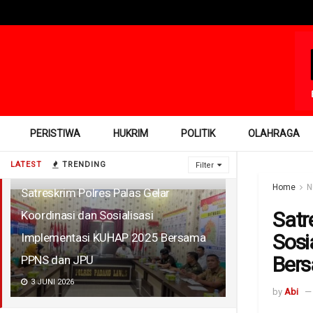
PERISTIWA
HUKRIM
POLITIK
OLAHRAGA
LATEST
TRENDING
Filter
Home
N
Satreskrim Polres Palas Gelar
Satr
Koordinasi dan Sosialisasi
Sosi
Implementasi KUHAP 2025 Bersama
Ber
PPNS dan JPU
3 JUNI 2026
by
Abi