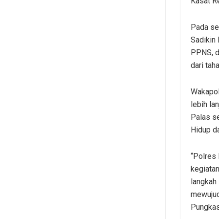
Kasat R
Pada ses
Sadikin 
PPNS, d
dari tah
Wakapol
lebih la
Palas se
Hidup d
“Polres
kegiata
langkah
mewujud
Pungkas