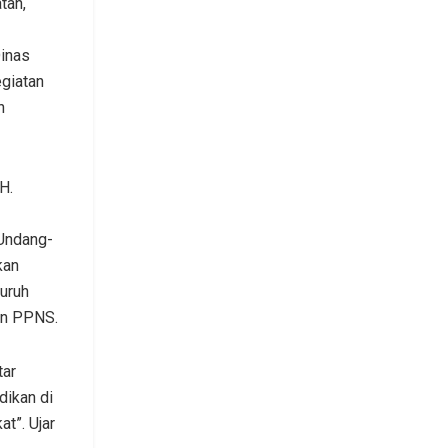
tan,
Dinas
giatan
h
H.
Undang-
kan
uruh
an PPNS.
tar
dikan di
t”. Ujar