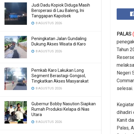
Judi Dadu Kopiok Diduga Masih
Beroperasi di Lau Baleng, Ini
Tanggapan Kapolsek
8 AGUSTUS 2026
PALAS
Peningkatan Jalan Gundaling
penegak
Dukung Akses Wisata di Karo
Tahun 2
8 AGUSTUS 2026
Reserse
melaksa
Pemkab Karo Lakukan Long
Negeri 
Segment Berastagi-Gongsol,
Command
Tingkatkan Akses Masyarakat
selesai.
8 AGUSTUS 2026
Gubernur Bobby Nasution Siapkan
Kegiatan
Rumah Produksi Kelapa di Nias
dihadiri
Utara
Kanit da
8 AGUSTUS 2026
Palas, 