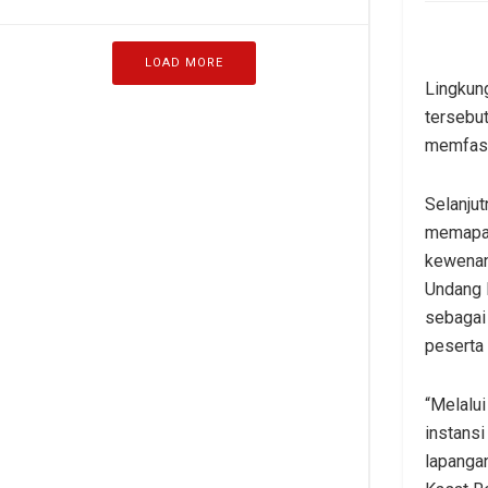
LOAD MORE
Lingkun
tersebut
memfasil
Selanjut
memapar
kewenan
Undang 
sebagai
peserta
“Melalui
instans
lapanga