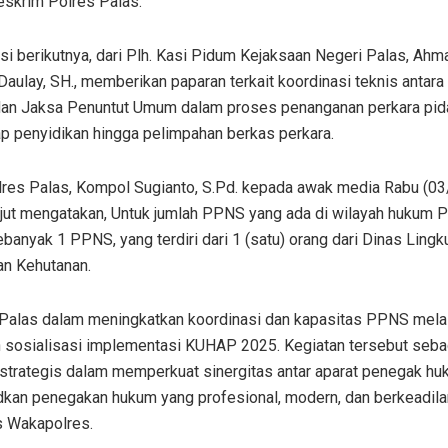
eskrim Polres Palas.
i berikutnya, dari Plh. Kasi Pidum Kejaksaan Negeri Palas, Ahm
Daulay, SH., memberikan paparan terkait koordinasi teknis antara 
an Jaksa Penuntut Umum dalam proses penanganan perkara pida
ap penyidikan hingga pelimpahan berkas perkara.
res Palas, Kompol Sugianto, S.Pd. kepada awak media Rabu (0
njut mengatakan, Untuk jumlah PPNS yang ada di wilayah hukum P
banyak 1 PPNS, yang terdiri dari 1 (satu) orang dari Dinas Ling
an Kehutanan.
 Palas dalam meningkatkan koordinasi dan kapasitas PPNS mela
n sosialisasi implementasi KUHAP 2025. Kegiatan tersebut seba
 strategis dalam memperkuat sinergitas antar aparat penegak h
kan penegakan hukum yang profesional, modern, dan berkeadila
 Wakapolres.