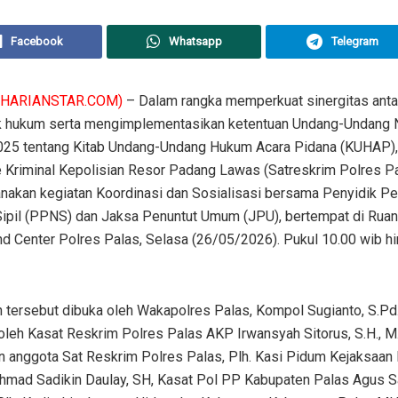
Facebook
Whatsapp
Telegram
(HARIANSTAR.COM)
– Dalam rangka memperkuat sinergitas anta
 hukum serta mengimplementasikan ketentuan Undang-Undang
025 tentang Kitab Undang-Undang Hukum Acara Pidana (KUHAP),
 Kriminal Kepolisian Resor Padang Lawas (Satreskrim Polres P
nakan kegiatan Koordinasi dan Sosialisasi bersama Penyidik P
Sipil (PPNS) dan Jaksa Penuntut Umum (JPU), bertempat di Rua
 Center Polres Palas, Selasa (26/05/2026). Pukul 10.00 wib h
 tersebut dibuka oleh Wakapolres Palas, Kompol Sugianto, S.Pd.
 oleh Kasat Reskrim Polres Palas AKP Irwansyah Sitorus, S.H., M.
n anggota Sat Reskrim Polres Palas, Plh. Kasi Pidum Kejaksaan
Ahmad Sadikin Daulay, SH, Kasat Pol PP Kabupaten Palas Agus S