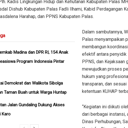
 Plh. Kadis Lingkungan Hidup dan Kehutanan Kabupaten Palas MHD
sdal Dishub Kabupaten Palas Fadli Ilhami, Kabid Perdagangan K
asdalena Harahap, dan PPNS Kabupaten Palas.
Dalam sambutannya, W
ga
Palas menyampaikan p
membangun koordinasi
Pemkab Madina dan DPR RI, 154 Anak
efektif antara penyidik 
easiswa Program Indonesia Pintar
PPNS, dan Kejaksaan 
mewujudkan proses p
hukum yang profesiona
ai Demokrat dan Walikota Sibolga
transparan, dan sesuai
ketentuan KUHAP terba
an Taman Buah untuk Warga Huntap
tan Jalan Gundaling Dukung Akses
“Kegiatan ini diikuti o
i Karo
dari berbagai instansi, 
Dinas Perhubungan, Sa