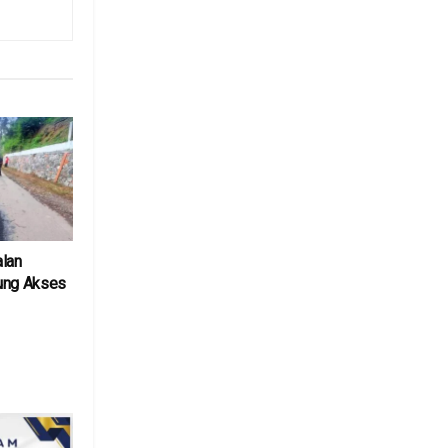
alan
ung Akses
6