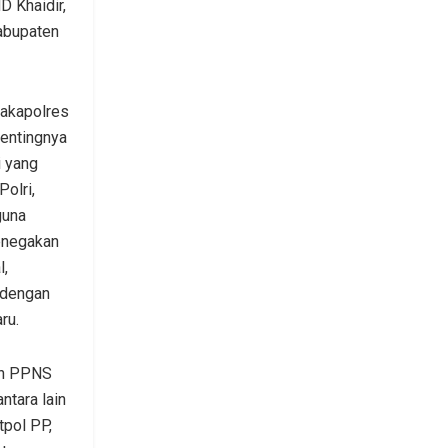
 Khaidir,
abupaten
akapolres
entingnya
 yang
Polri,
guna
enegakan
l,
 dengan
ru.
leh PPNS
antara lain
tpol PP,