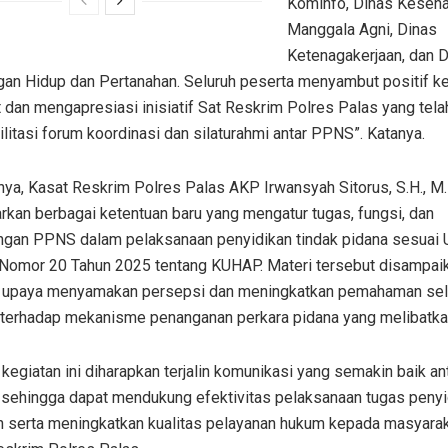
Kominfo, Dinas Keseha
Manggala Agni, Dinas
Ketenagakerjaan, dan 
gan Hidup dan Pertanahan. Seluruh peserta menyambut positif ke
 dan mengapresiasi inisiatif Sat Reskrim Polres Palas yang tela
itasi forum koordinasi dan silaturahmi antar PPNS”. Katanya.
nya, Kasat Reskrim Polres Palas AKP Irwansyah Sitorus, S.H., M.
kan berbagai ketentuan baru yang mengatur tugas, fungsi, dan
gan PPNS dalam pelaksanaan penyidikan tindak pidana sesuai 
Nomor 20 Tahun 2025 tentang KUHAP. Materi tersebut disampai
 upaya menyamakan persepsi dan meningkatkan pemahaman sel
 terhadap mekanisme penanganan perkara pidana yang melibatk
 kegiatan ini diharapkan terjalin komunikasi yang semakin baik an
i sehingga dapat mendukung efektivitas pelaksanaan tugas penyi
n serta meningkatkan kualitas pelayanan hukum kepada masyaraka