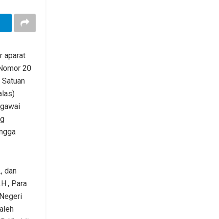
r aparat
 Nomor 20
 Satuan
alas)
egawai
ng
ingga
, dan
H., Para
 Negeri
aleh