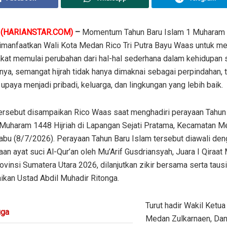
N
(HARIANSTAR.COM)
–
Momentum Tahun Baru Islam 1 Muharam
dimanfaatkan Wali Kota Medan Rico Tri Putra Bayu Waas untuk m
at memulai perubahan dari hal-hal sederhana dalam kehidupan se
ya, semangat hijrah tidak hanya dimaknai sebagai perpindahan, t
upaya menjadi pribadi, keluarga, dan lingkungan yang lebih baik.
ersebut disampaikan Rico Waas saat menghadiri perayaan Tahun
 Muharam 1448 Hijriah di Lapangan Sejati Pratama, Kecamatan 
abu (8/7/2026). Perayaan Tahun Baru Islam tersebut diawali de
n ayat suci Al-Qur’an oleh Mu’Arif Gusdriansyah, Juara I Qiraa
ovinsi Sumatera Utara 2026, dilanjutkan zikir bersama serta taus
ikan Ustad Abdil Muhadir Ritonga.
Turut hadir Wakil Ket
ga
Medan Zulkarnaen, Da