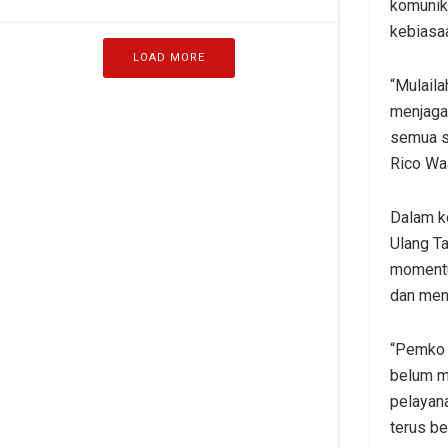
komunika
kebiasa
LOAD MORE
“Mulaila
menjaga 
semua s
Rico Wa
Dalam k
Ulang Ta
momentu
dan men
“Pemko M
belum ma
pelayan
terus be