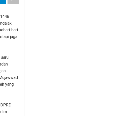
 1448
engajak
hari-hari.
etapi juga
 Baru
Medan
ngan
t Mujawwad
iah yang
ua DPRD
ndim