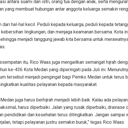
si antara suami dan istri, orang tua dengan anak, serta mengura
an yang membuat hubungan antar anggota keluarga semakin reng
h dari hal-hal kecil. Peduli kepada keluarga, peduli kepada tetang
kebersihan lingkungan, dan menjaga keamanan bersama. Kota ini 
ehingga menjadi tanggung jawab kita bersama untuk merawatnya,
as.
esempatan itu, Rico Waas juga mengaitkan semangat hijrah deng
hun ke-436 Kota Medan yang diperingati pada Juli ini. Menurutny
m tersebut menjadi pengingat bagi Pemko Medan untuk terus 
ingkatkan kualitas pelayanan kepada masyarakat.
edan juga harus berhijrah menjadi lebih baik. Kalau ada pelaya
ksimal, harus diperbaiki. Jalan yang rusak diperbaiki, drainase d
an pendidikan dan kesehatan terus ditingkatkan. Jangan sampai 
rjalan, tetapi pelayanan justru semakin buruk,” tegas Rico Waas.