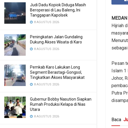
Judi Dadu Kopiok Diduga Masih
Beroperasi di Lau Baleng, Ini
Tanggapan Kapolsek
MEDA
8 AGUSTUS 2026
Hijriah 
masyarak
Peningkatan Jalan Gundaling
Menurutn
Dukung Akses Wisata di Karo
sebagai 
8 AGUSTUS 2026
Pesan t
Pemkab Karo Lakukan Long
Islam 1
Segment Berastagi-Gongsol,
Tingkatkan Akses Masyarakat
Johor, R
8 AGUSTUS 2026
pembacaa
Putra Pr
Gubernur Bobby Nasution Siapkan
disampa
Rumah Produksi Kelapa di Nias
Utara
8 AGUSTUS 2026
Baca
Ju