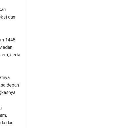
kan
eksi dan
am 1448
 Medan
era, serta
atnya
asa depan
gkasnya.
a
lam,
uda dan