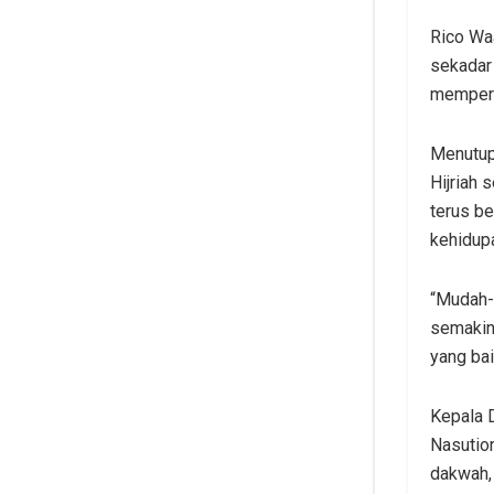
Rico Wa
sekadar
memperk
Menutup
Hijriah 
terus b
kehidupa
“Mudah-
semakin
yang bai
Kepala 
Nasution
dakwah,