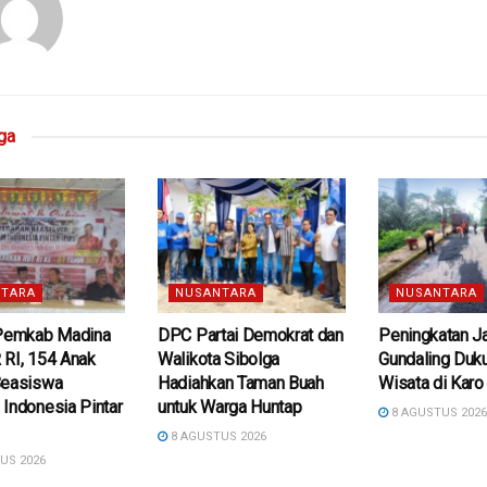
ga
TARA
NUSANTARA
NUSANTARA
 Pemkab Madina
DPC Partai Demokrat dan
Peningkatan J
 RI, 154 Anak
Walikota Sibolga
Gundaling Duk
Beasiswa
Hadiahkan Taman Buah
Wisata di Karo
Indonesia Pintar
untuk Warga Huntap
8 AGUSTUS 202
8 AGUSTUS 2026
US 2026