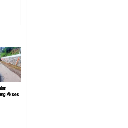
alan
ung Akses
6