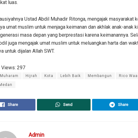
at luas.
ausiyahnya Ustad Abdil Muhadir Ritonga, mengajak masyarakat 
ya umat muslim untuk menjaga keimanan dan akhlak anak-anak ki
 generasi masa depan yang berprestasi karena keimanannya. Sela
bdil juga mengajak umat muslim untuk meluangkan harta dan wak
ya untuk dijalan Allah SWT.
 Views:
297
 Muharam
Hijrah
Kota
Lebih Baik
Membangun
Rico Waa
Medan
Share
Send
Share
Admin