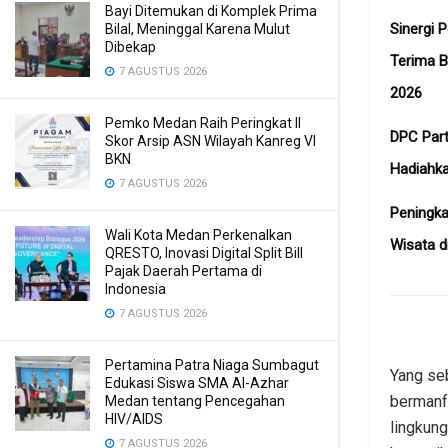
Bayi Ditemukan di Komplek Prima
Sinergi 
Bilal, Meninggal Karena Mulut
Dibekap
Terima B
7 AGUSTUS 2026
2026
Pemko Medan Raih Peringkat II
DPC Part
Skor Arsip ASN Wilayah Kanreg VI
BKN
Hadiahk
7 AGUSTUS 2026
Peningka
Wali Kota Medan Perkenalkan
Wisata d
QRESTO, Inovasi Digital Split Bill
Pajak Daerah Pertama di
Indonesia
7 AGUSTUS 2026
Pertamina Patra Niaga Sumbagut
Yang se
Edukasi Siswa SMA Al-Azhar
bermanfa
Medan tentang Pencegahan
HIV/AIDS
lingkung
7 AGUSTUS 2026