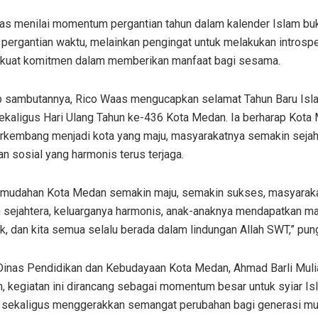
as menilai momentum pergantian tahun dalam kalender Islam bu
 pergantian waktu, melainkan pengingat untuk melakukan introsp
uat komitmen dalam memberikan manfaat bagi sesama.
 sambutannya, Rico Waas mengucapkan selamat Tahun Baru Isl
sekaligus Hari Ulang Tahun ke-436 Kota Medan. Ia berharap Kota
erkembang menjadi kota yang maju, masyarakatnya semakin sejaht
n sosial yang harmonis terus terjaga.
mudahan Kota Medan semakin maju, semakin sukses, masyarak
 sejahtera, keluarganya harmonis, anak-anaknya mendapatkan m
k, dan kita semua selalu berada dalam lindungan Allah SWT,” pun
Dinas Pendidikan dan Kebudayaan Kota Medan, Ahmad Barli Muli
, kegiatan ini dirancang sebagai momentum besar untuk syiar Is
 sekaligus menggerakkan semangat perubahan bagi generasi m