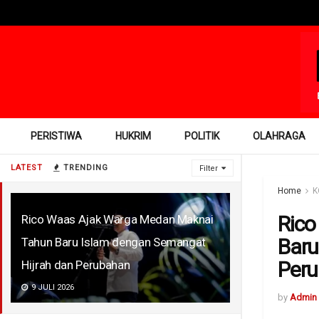
PERISTIWA
HUKRIM
POLITIK
OLAHRAGA
LATEST
TRENDING
Filter
Home
K
Rico
Rico Waas Ajak Warga Medan Maknai
Baru
Tahun Baru Islam dengan Semangat
Per
Hijrah dan Perubahan
9 JULI 2026
by
Admin