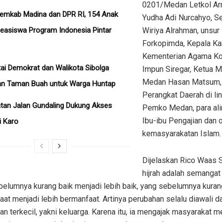
0201/Medan Letkol Arm
Pemkab Madina dan DPR RI, 154 Anak
Yudha Adi Nurcahyo, S
easiswa Program Indonesia Pintar
Wiriya Alrahman, unsur
Forkopimda, Kepala Ka
Kementerian Agama K
ai Demokrat dan Walikota Sibolga
Impun Siregar, Ketua M
Medan Hasan Matsum,
an Taman Buah untuk Warga Huntap
Perangkat Daerah di li
tan Jalan Gundaling Dukung Akses
Pemko Medan, para ali
Ibu-ibu Pengajian dan 
i Karo
kemasyarakatan Islam.
Dijelaskan Rico Waas
hijrah adalah semangat
belumnya kurang baik menjadi lebih baik, yang sebelumnya kuran
at menjadi lebih bermanfaat. Artinya perubahan selalu diawali da
an terkecil, yakni keluarga. Karena itu, ia mengajak masyarakat 