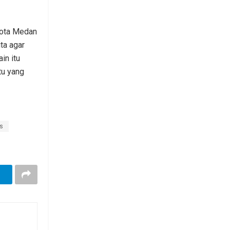
kota Medan
ta agar
in itu
tu yang
s