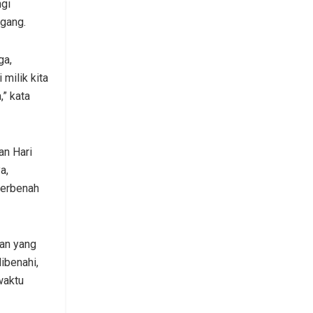
ngi
gang.
ga,
milik kita
” kata
an Hari
a,
berbenah
nan yang
ibenahi,
waktu