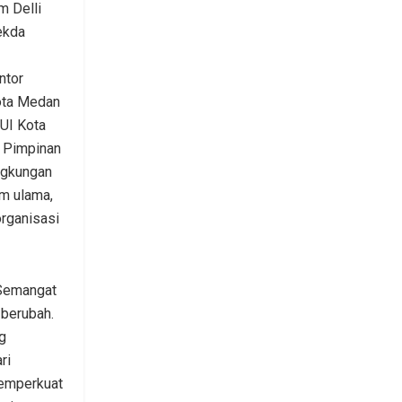
 Delli
ekda
ntor
ota Medan
UI Kota
 Pimpinan
ngkungan
m ulama,
organisasi
 Semangat
 berubah.
g
ri
memperkuat