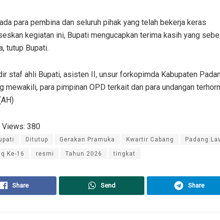
da para pembina dan seluruh pihak yang telah bekerja keras
eskan kegiatan ini, Bupati mengucapkan terima kasih yang sebe
, tutup Bupati.
dir staf ahli Bupati, asisten II, unsur forkopimda Kabupaten Pad
g mewakili, para pimpinan OPD terkait dan para undangan terhor
 (AH)
 Views:
380
upati
Ditutup
Gerakan Pramuka
Kwartir Cabang
Padang La
aq Ke-16
resmi
Tahun 2026
tingkat
Share
Send
Share