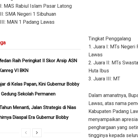
 I: MAS Rabiul Islam Pasar Latong
 II: SMA Negeri 1 Sibuhuan
a III: MAN 1 Padang Lawas
Tingkat Penggalang
ga
1. Juara I: MTs Negeri
Lawas
dan Raih Peringkat II Skor Arsip ASN
2. Juara II: MTs Swasta
Kanreg VI BKN
Huta Ibus
3. Juara III: MT
ajar di Kelas Papan, Kini Gubernur Bobby
n Gedung Sekolah Permanen
Dalam amanatnya, Bupa
Lawas, atas nama peme
Tahun Menanti, Jalan Strategis di Nias
Kabupaten Padang La
hirnya Diaspal Era Gubernur Bobby
menyampaikan apresia
penghargaan yang seti
tingginya kepada seluru