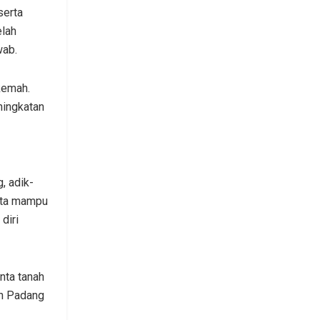
serta
elah
wab.
kemah.
ningkatan
, adik-
erta mampu
diri
nta tanah
en Padang