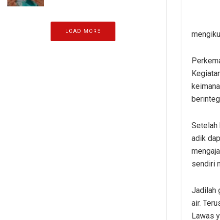
LOAD MORE
mengikut
Perkema
Kegiatan
keimana
berinteg
Setelah
adik dap
mengaja
sendiri 
Jadilah 
air. Ter
Lawas ya