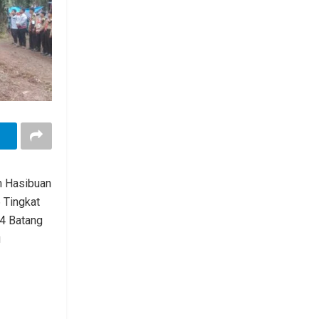
m Hasibuan
 Tingkat
4 Batang
u