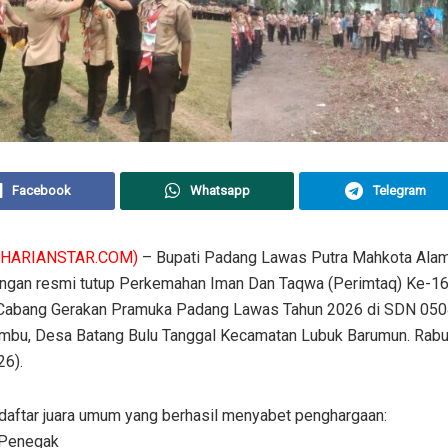
Facebook
Whatsapp
Telegram
(HARIANSTAR.COM)
– Bupati Padang Lawas Putra Mahkota Ala
ngan resmi tutup Perkemahan Iman Dan Taqwa (Perimtaq) Ke-16
 Cabang Gerakan Pramuka Padang Lawas Tahun 2026 di SDN 050
mbu, Desa Batang Bulu Tanggal Kecamatan Lubuk Barumun. Rab
26).
daftar juara umum yang berhasil menyabet penghargaan:
 Penegak