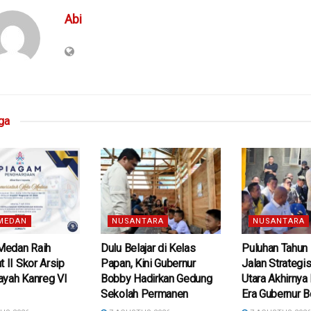
Abi
ga
MEDAN
NUSANTARA
NUSANTARA
edan Raih
Dulu Belajar di Kelas
Puluhan Tahun 
t II Skor Arsip
Papan, Kini Gubernur
Jalan Strategis
ayah Kanreg VI
Bobby Hadirkan Gedung
Utara Akhirnya
Sekolah Permanen
Era Gubernur 