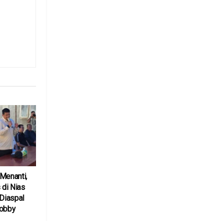
Menanti,
 di Nias
 Diaspal
Bobby