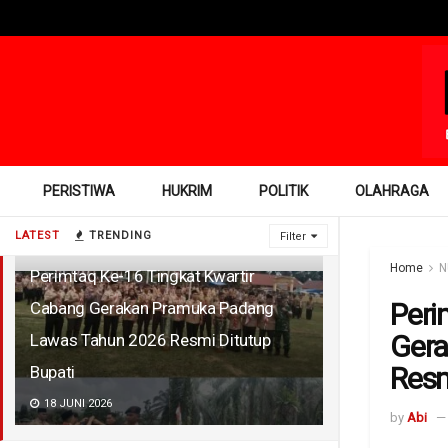
PERISTIWA
HUKRIM
POLITIK
OLAHRAGA
LATEST
TRENDING
Filter
Home
N
Perimtaq Ke-16 Tingkat Kwartir
Peri
Cabang Gerakan Pramuka Padang
Gera
Lawas Tahun 2026 Resmi Ditutup
Resm
Bupati
18 JUNI 2026
by
Abi