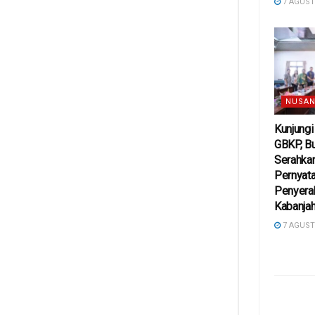
7 AGUST
NUSAN
Kunjung
GBKP, Bu
Serahkan
Pernyat
Penyera
Kabanja
7 AGUST