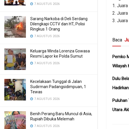
7 AGUSTUS 2026
1. Juara
2. Juara
Sarang Narkoba di Deli Serdang
3. Juar
Dilengkapi CCTV dan HT, Polisi
Ringkus 1 Orang
7 AGUSTUS 2026
Baca
Ju
Keluarga Winda Lorenza Gowasa
Resmi Lapor ke Polda Sumut
Pemko Me
7 AGUSTUS 2026
Wilayah 
Dulu Bel
Kecelakaan Tunggal di Jalan
Sudirman Padangsidimpuan, 1
Hadirka
Tewas
7 AGUSTUS 2026
Puluhan 
Utara Ak
Benih Perang Baru Muncul di Asia,
Rupiah Dibuka Melemah
7 AGUSTUS 2026