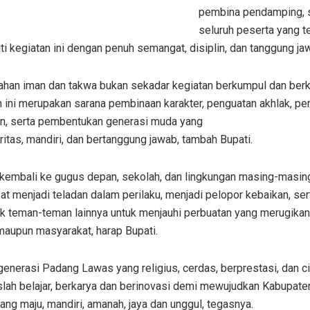
pembina pendamping, 
seluruh peserta yang t
i kegiatan ini dengan penuh semangat, disiplin, dan tanggung ja
han iman dan takwa bukan sekadar kegiatan berkumpul dan ber
 ini merupakan sarana pembinaan karakter, penguatan akhlak, pe
n, serta pembentukan generasi muda yang
ritas, mandiri, dan bertanggung jawab, tambah Bupati.
 kembali ke gugus depan, sekolah, dan lingkungan masing-masing
at menjadi teladan dalam perilaku, menjadi pelopor kebaikan, s
k teman-teman lainnya untuk menjauhi perbuatan yang merugikan 
maupun masyarakat, harap Bupati.
generasi Padang Lawas yang religius, cerdas, berprestasi, dan ci
uslah belajar, berkarya dan berinovasi demi mewujudkan Kabupat
ng maju, mandiri, amanah, jaya dan unggul, tegasnya.