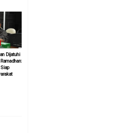
6
an Dijatuhi
l Ramadhan:
 Siap
arakat
6