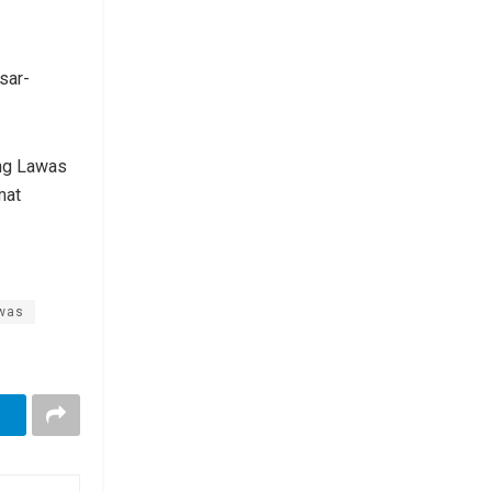
sar-
ang Lawas
mat
was