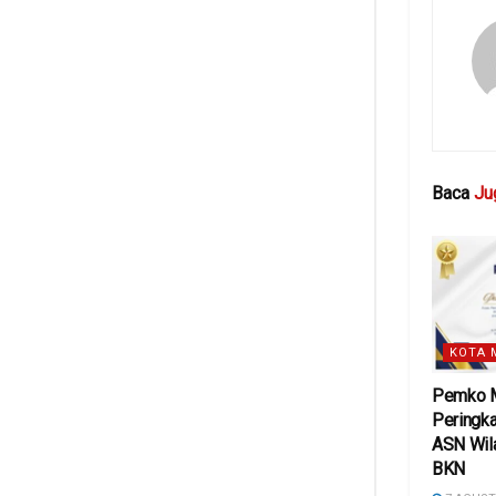
Baca
Ju
KOTA 
Pemko M
Peringka
ASN Wil
BKN