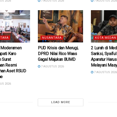
US 2026
7 AGUSTUS 2026
7 AGUSTUS 202
TARA
NUSANTARA
KOTA MEDAN
i Moderamen
PUD Krisis dan Merugi,
2 Lurah di Med
pati Karo
DPRD Nilai Rico Waas
Sanksi, Syaifu
 Surat
Gagal Majukan BUMD
Aparatur Harus
aan Resmi
Melayani Masy
7 AGUSTUS 2026
han Aset RSUD
7 AGUSTUS 202
he
US 2026
LOAD MORE