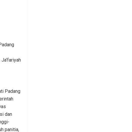
 Padang
 Ja’fariyah
ti Padang
rintah
was
si dan
nggi-
h panitia,