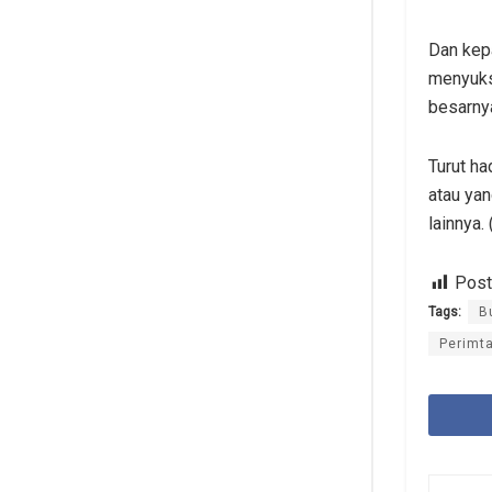
Dan kepa
menyuks
besarnya
Turut ha
atau yan
lainnya.
Post
Tags:
B
Perimt