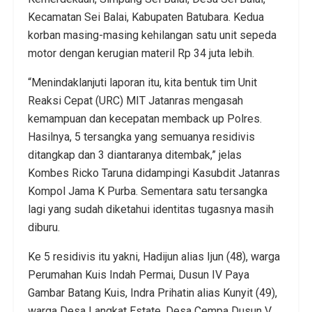
Kecamatan Sei Balai, Kabupaten Batubara. Kedua
korban masing-masing kehilangan satu unit sepeda
motor dengan kerugian materil Rp 34 juta lebih.
“Menindaklanjuti laporan itu, kita bentuk tim Unit
Reaksi Cepat (URC) MIT Jatanras mengasah
kemampuan dan kecepatan memback up Polres.
Hasilnya, 5 tersangka yang semuanya residivis
ditangkap dan 3 diantaranya ditembak,” jelas
Kombes Ricko Taruna didampingi Kasubdit Jatanras
Kompol Jama K Purba. Sementara satu tersangka
lagi yang sudah diketahui identitas tugasnya masih
diburu.
Ke 5 residivis itu yakni, Hadijun alias Ijun (48), warga
Perumahan Kuis Indah Permai, Dusun IV Paya
Gambar Batang Kuis, Indra Prihatin alias Kunyit (49),
warga Desa Langkat Estate, Desa Cempa Dusun V