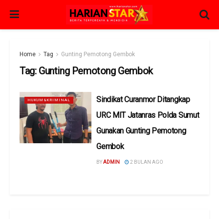
Home
Tag
Gunting Pemotong Gembok
Tag:
Gunting Pemotong Gembok
Sindikat Curanmor Ditangkap
HUKUM&KRIMINAL
URC MIT Jatanras Polda Sumut
Gunakan Gunting Pemotong
Gembok
BY
ADMIN
2 BULAN AGO