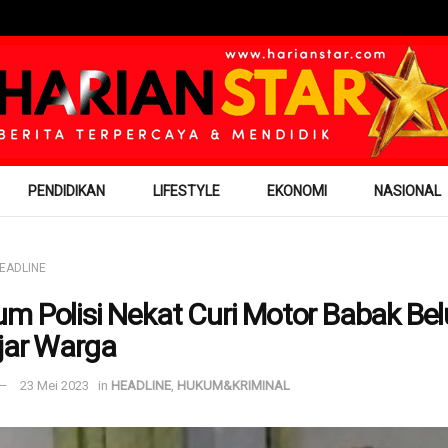
PENDIDIKAN
LIFESTYLE
EKONOMI
NASIONAL
EADLINE
m Polisi Nekat Curi Motor Babak Bel
jar Warga
23 Mei 2023
in
HEADLINE
,
HUKUM&KRIMINAL