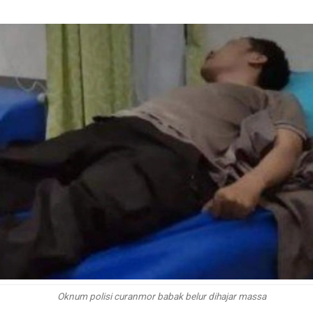
Oknum polisi curanmor babak belur dihajar massa