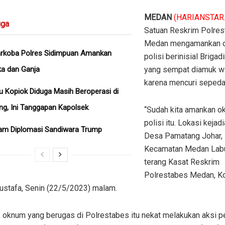
MEDAN
(HARIANSTAR
ga
Satuan Reskrim Polre
Medan mengamankan 
arkoba Polres Sidimpuan Amankan
polisi berinisial Briga
a dan Ganja
yang sempat diamuk w
karena mencuri sepeda
u Kopiok Diduga Masih Beroperasi di
ng, Ini Tanggapan Kapolsek
“Sudah kita amankan 
polisi itu. Lokasi kejad
am Diplomasi Sandiwara Trump
Desa Pamatang Johar,
Kecamatan Medan Labu
terang Kasat Reskrim
Polrestabes Medan, K
Mustafa, Senin (22/5/2023) malam.
, oknum yang berugas di Polrestabes itu nekat melakukan aksi p