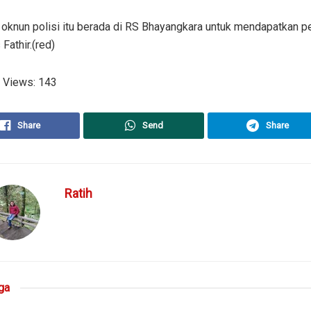
i oknun polisi itu berada di RS Bhayangkara untuk mendapatkan p
Fathir.(red)
 Views:
143
Share
Send
Share
Ratih
ga