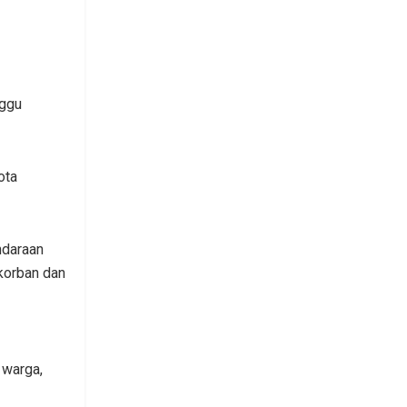
nggu
ota
ndaraan
korban dan
 warga,