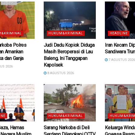
&KRIMINAL
HUKUM&KRIMINAL
HEADLINE
arkoba Polres
Judi Dadu Kopiok Diduga
Iran Kecam Di
an Amankan
Masih Beroperasi di Lau
Sandiwara Tru
a dan Ganja
Baleng, Ini Tanggapan
7 AGUSTUS 202
Kapolsek
US 2026
8 AGUSTUS 2026
INE
HUKUM&KRIMINAL
HUKUM&KRIM
 Gaza, Hamas
Sarang Narkoba di Deli
Keluarga Wind
 Negara Muslim
Serdang Dilengkapi CCTV
Gowasa Resmi