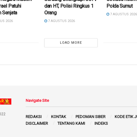
rael Patuhi
dan HT, Polisi Ringkus 1
Polda Sumut
 Senjata
Orang
7 AGUSTUS 202
US 2026
7 AGUSTUS 2026
LOAD MORE
Navigate Site
022
REDAKSI
KONTAK
PEDOMAN SIBER
KODE ETIK 
DISCLAIMER
TENTANG KAMI
INDEKS