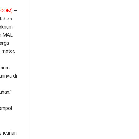
.COM)
–
stabes
oknum
dir MAL
arga
 motor.
oknum
iannya di
han,”
ompol
encurian