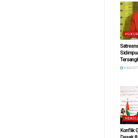
HUKUM
Satresn
Sidimpu
Tersangk
8 AGUST
HEADL
Konflik
Desak 8