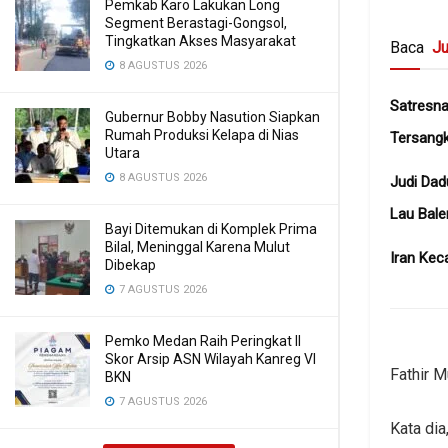
Pemkab Karo Lakukan Long
Segment Berastagi-Gongsol,
Tingkatkan Akses Masyarakat
Baca
Ju
8 AGUSTUS 2026
Satresn
Gubernur Bobby Nasution Siapkan
Rumah Produksi Kelapa di Nias
Tersangk
Utara
8 AGUSTUS 2026
Judi Dad
Lau Bale
Bayi Ditemukan di Komplek Prima
Bilal, Meninggal Karena Mulut
Iran Kec
Dibekap
7 AGUSTUS 2026
Pemko Medan Raih Peringkat II
Skor Arsip ASN Wilayah Kanreg VI
Fathir 
BKN
7 AGUSTUS 2026
Kata dia