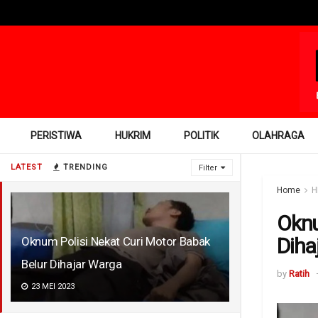
PERISTIWA
HUKRIM
POLITIK
OLAHRAGA
LATEST
TRENDING
Filter
Home
H
Oknu
Diha
Oknum Polisi Nekat Curi Motor Babak
Belur Dihajar Warga
by
Ratih
23 MEI 2023