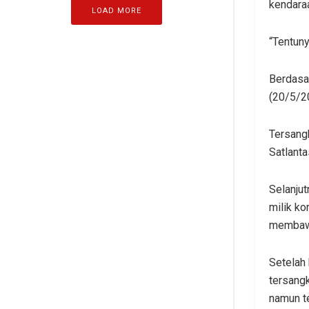
kendaraa
LOAD MORE
“Tentuny
Berdasar
(20/5/2
Tersang
Satlant
Selanju
milik k
membawa
Setelah
tersangk
namun te