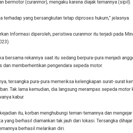
n bermotor (curanmor), mengaku karena diajak temannya (sipil).
a terhadap yang bersangkutan tetap diproses hukum,” jelasnya.
kan Informasi diperoleh, peristiwa curanmor itu terjadi pada Mi
023).
ka bersama rekannya saat itu sedang berpura-pura menjadi angg
as dan memberhentikan pengendara sepeda motor.
tnya, tersangka pura-pura memeriksa kelengkapan surat-surat ke
orban. Tak lama kemudian, dia langsung merampas sepeda motor 
nya kabur.
 kejadian itu, korban menghubungi teman-temannya dan mengejar
a yang berhasil diamankan tak jauh dari lokasi. Tersangka dihajar
mannya berhasil melarikan diri.