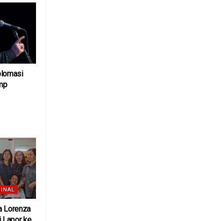
plomasi
mp
6
INAL
a Lorenza
 Lapor ke