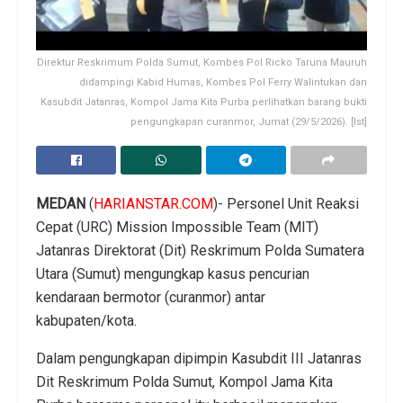
Direktur Reskrimum Polda Sumut, Kombes Pol Ricko Taruna Mauruh
didampingi Kabid Humas, Kombes Pol Ferry Walintukan dan
Kasubdit Jatanras, Kompol Jama Kita Purba perlihatkan barang bukti
pengungkapan curanmor, Jumat (29/5/2026). [Ist]
MEDAN
(
HARIANSTAR.COM
)- Personel Unit Reaksi
Cepat (URC) Mission Impossible Team (MIT)
Jatanras Direktorat (Dit) Reskrimum Polda Sumatera
Utara (Sumut) mengungkap kasus pencurian
kendaraan bermotor (curanmor) antar
kabupaten/kota.
Dalam pengungkapan dipimpin Kasubdit III Jatanras
Dit Reskrimum Polda Sumut, Kompol Jama Kita