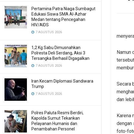
Pertamina Patra Niaga Sumbagut
Edukasi Siswa SMA Al-Azhar
Medan tentang Pencegahan
HIV/AIDS
7 AGUSTUS 2026
menyera
1,2 Kg Sabu Dimusnahkan
Namun d
Polresta Deli Serdang, Aksi 3
Tersangka Berhasil Digagalkan
tersebut
7 AGUSTUS 2026
memburu 
Iran Kecam Diplomasi Sandiwara
Secara 
Trump
mengham
7 AGUSTUS 2026
dan lebi
Polres Paluta Resmi Berdiri,
Karena 
Kapolda Sumut Tekankan
dengan s
Pelayanan Humanis dan
Penambahan Personel
foto-fot