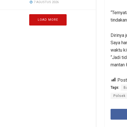
7 AGUSTUS 2026
“Ternyat
tindakan
LOAD MORE
Dirinya 
Saya han
waktu ki
“Jadi ti
mantan 
Post
Tags:
B
Polsek