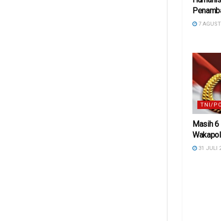
Penamba
7 AGUST
TNI/P
Masih 6 
Wakapol
31 JULI 