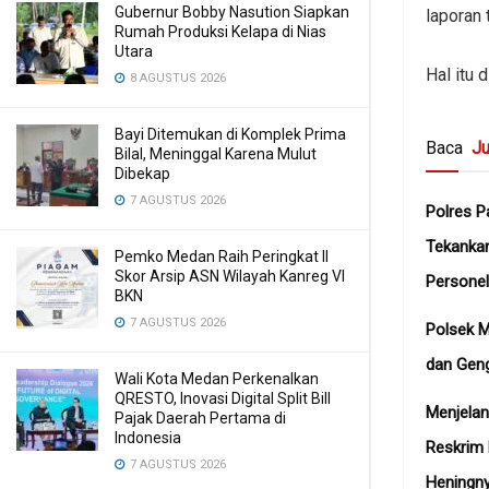
Gubernur Bobby Nasution Siapkan
laporan
Rumah Produksi Kelapa di Nias
Utara
Hal itu 
8 AGUSTUS 2026
Bayi Ditemukan di Komplek Prima
Baca
Ju
Bilal, Meninggal Karena Mulut
Dibekap
7 AGUSTUS 2026
Polres P
Tekanka
Pemko Medan Raih Peringkat II
Skor Arsip ASN Wilayah Kanreg VI
Personel
BKN
7 AGUSTUS 2026
Polsek 
dan Gen
Wali Kota Medan Perkenalkan
QRESTO, Inovasi Digital Split Bill
Menjelan
Pajak Daerah Pertama di
Indonesia
Reskrim
7 AGUSTUS 2026
Heningn