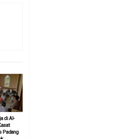
a di Al-
Kasat
s Padang
uk