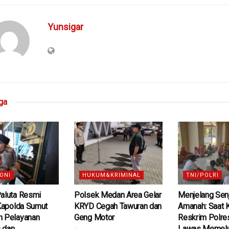
Yunsigar
ga
ONI
HUKUM&KRIMINAL
TNI/POLRI
Paluta Resmi
Polsek Medan Area Gelar
Menjelang Senj
 Kapolda Sumut
KRYD Cegah Tawuran dan
Amanah: Saat 
n Pelayanan
Geng Motor
Reskrim Polre
 dan
Lawas Memel