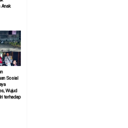
 Anak
un
an Sosial
aya
es, Wujud
ri terhadap