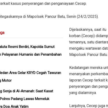
 terkait kasus penyerangan dan penganiayaan Cecep.
ditegaskannya di Mapolsek Pancur Batu, Senin (24/2/2025).
Dijelaskannya, saat itu
ga
korban (Cecep) didamp
temannya, satu diantar
aluta Resmi Berdiri, Kapolda Sumut
mengaku wartawan dat
n Pelayanan Humanis dan Penambahan
Mapolsek Pancur Batu.
Kedatangan mereka un
Medan Area Gelar KRYD Cegah Tawuran
menanyakan perkemba
laporan Cecep terkait 
g Motor
penyerangan dan peng
g Senja di Al-Amanah: Saat Kasat
yang dialaminya.
 Polres Padang Lawas Memeluk
Lanjutnya, Cecep juga
ya Doa Anak Yatim