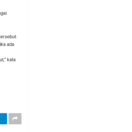
agai
tersebut.
ika ada
t,” kata