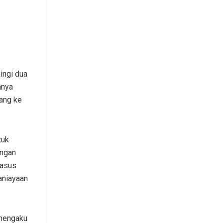
ingi dua
anya
ang ke
tuk
ngan
kasus
aniayaan
 mengaku