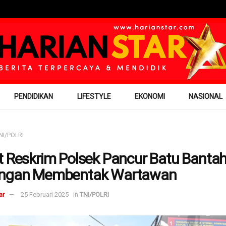
PENDIDIKAN
LIFESTYLE
EKONOMI
NASIONAL
NI/POLRI
t Reskrim Polsek Pancur Batu Banta
ingan Membentak Wartawan
ar
25 Februari 2025
in
TNI/POLRI