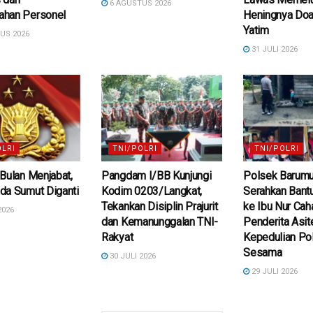
6 AGUSTUS 2026
han Personel
Heningnya Doa
Yatim
US 2026
31 JULI 2026
OLRI
TNI/POLRI
TNI/POLRI
Bulan Menjabat,
Pangdam I/BB Kunjungi
Polsek Barum
da Sumut Diganti
Kodim 0203/Langkat,
Serahkan Bantu
Tekankan Disiplin Prajurit
ke Ibu Nur Cah
2026
dan Kemanunggalan TNI-
Penderita Asit
Rakyat
Kepedulian Pol
Sesama
30 JULI 2026
29 JULI 2026