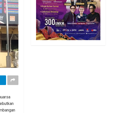
nuarsa
yebutkan
embangan