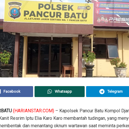
Facebook
Whatsapp
Telegram
RBATU
(HARIANSTAR.COM)
– Kapolsek Pancur Batu Kompol Dja
 Kanit Resrim Iptu Elia Karo Karo membantah tudingan, yang men
 membentak dan menantang oknum wartawan saat meminta perk