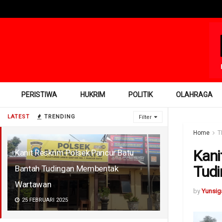
PERISTIWA
HUKRIM
POLITIK
OLAHRAGA
LATEST
TRENDING
Filter
Home
T
Kani
Kanit Reskrim Polsek Pancur Batu
Tud
Bantah Tudingan Membentak
Wartawan
by
Yunsig
25 FEBRUARI 2025