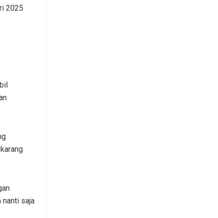
ri 2025
bil
an
ng
ekarang
gan
 nanti saja